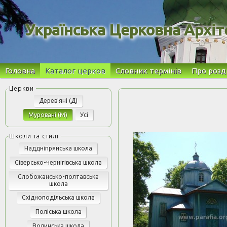
Українська Церковна Архіт
Головна
Каталог церков
Словник термінів
Про розд
Дерев’яні (Д)
Муровані (М)
Усі
Наддніпрянська школа
Сіверсько-чернігівська школа
Слобожансько-полтавська
школа
Східноподільська школа
Поліська школа
Волинська школа