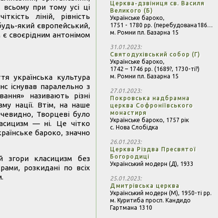
Церква-дзвіниця св. Василя
и всьому при тому усі ці
Великого (Б)
іткість ліній, рівність
Українське бароко,
будь-який європейський,
1751 - 1780 рр. (перебудована1866 – 1867 рр.)
м. Ромни пл. Базарна 15
м є своєрідним антонімом
31.01.2023
Святодухівський собор (Г)
Українське бароко,
1742 – 1746 рр. (1689?, 1730-ті?)
м. Ромни пл. Базарна 15
ття українська культура
анс існував паралельно з
27.01.2023
вання» називають різні
Покровська надбрамна
му нації. Втім, на наше
церква Софроніївського
монастиря
Очевидно, Творцеві було
Українське бароко,
1757 рік
асицизм — ні. Це чітко
с. Нова Слобідка
країнське бароко, значно
26.01.2023
Церква Різдва Пресвятої
Богородиці
й згори класицизм без
Український модерн (Д),
1933
рами, розкидані по всіх
.
25.01.2023
Дмитрівська церква
Український модерн (М),
1950-ті рр.
м. Куритиба просп. Кандидо
Гартмана 1310