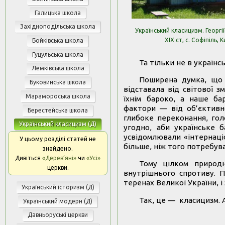
Галицька школа
Західноподільська школа
Український класицизм. Георгії
ХІХ ст, с. Софіпіль, 
Бойківська школа
Гуцульська школа
Та тільки не в україн
Лемківська школа
Поширена думка, що п
Буковинська школа
відставала від світової з
Марамороська школа
їхнім бароко, а наше ба
фактори — від об’єктивно
Берестейська школа
глибоке переконання, гол
Український класицизм (Д)
угодно, аби українське 
усвідомлювали «інтернаціо
У цьому розділі статей не
більше, ніж того потребу
знайдено.
Дивіться
«Дерев’яні»
чи
«Усі»
Тому цілком природ
церкви.
внутрішнього спротиву. П
теренах Великої України, і
Український історизм (Д)
Так, це — класицизм. 
Український модерн (Д)
Давньоруські церкви