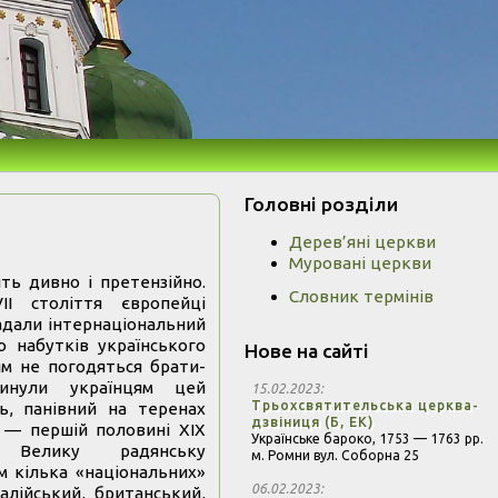
Головні розділи
Дерев’яні церкви
Муровані церкви
ть дивно і претензійно.
Словник термінів
І століття європейці
гадали інтернаціональний
о набутків українського
Нове на сайті
им не погодяться брати-
кинули українцям цей
15.02.2023
Трьохсвятительська церква-
ь, панівний на теренах
дзвіниця (Б, ЕК)
ІІ — першій половині ХІХ
Українське бароко,
1753 — 1763 рр.
 Велику радянську
м. Ромни вул. Соборна 25
м кілька «національних»
06.02.2023
талійський, британський,