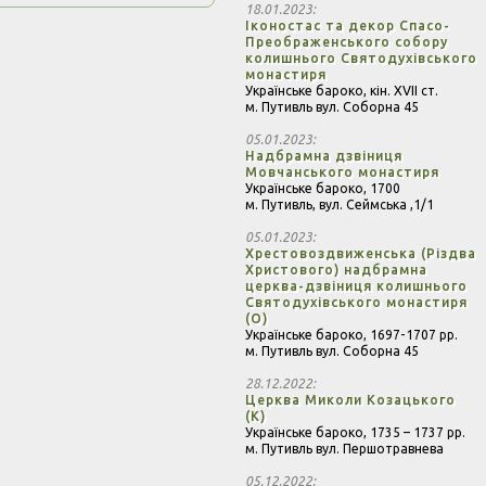
18.01.2023
Іконостас та декор Спасо-
Преображенського собору
колишнього Святодухівського
монастиря
Українське бароко,
кін. XVII ст.
м. Путивль вул. Соборна 45
05.01.2023
Надбрамна дзвіниця
Мовчанського монастиря
Українське бароко,
1700
м. Путивль, вул. Сеймська ,1/1
05.01.2023
Хрестовоздвиженська (Різдва
Христового) надбрамна
церква-дзвіниця колишнього
Святодухівського монастиря
(О)
Українське бароко,
1697-1707 рр.
м. Путивль вул. Соборна 45
28.12.2022
Церква Миколи Козацького
(К)
Українське бароко,
1735 – 1737 рр.
м. Путивль вул. Першотравнева
05.12.2022