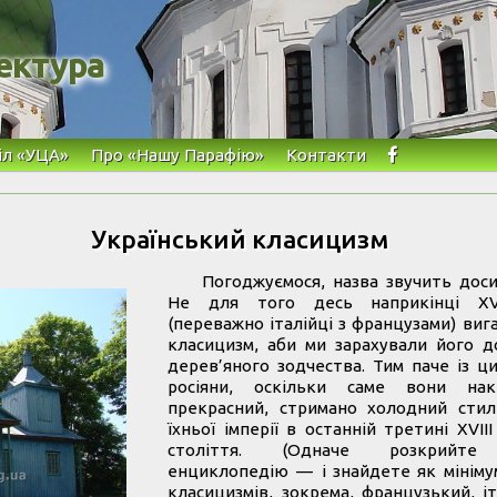
ектура
іл «УЦА»
Про «Нашу Парафію»
Контакти
Український класицизм
Погоджуємося, назва звучить доси
Не для того десь наприкінці ХVІ
(переважно італійці з французами) ви
класицизм, аби ми зарахували його д
дерев’яного зодчества. Тим паче із ц
росіяни, оскільки саме вони на
прекрасний, стримано холодний стил
їхньої імперії в останній третині ХVІ
століття. (Одначе розкрийте
енциклопедію — і знайдете як мініму
класицизмів, зокрема, французький, і