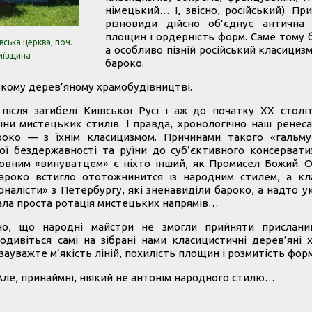
німецький… І, звісно, російський). Пр
різновиди дійсно об’єднує антична ч
площин і ордерність форм. Саме тому 
вська церква, поч.
а особливо пізній російський класициз
Київщина
бароко.
ському дерев’яному храмобудівництві.
ісля загибелі Київської Русі і аж до початку ХХ столі
міни мистецьких стилів. І правда, хронологічно наш ренес
роко — з їхнім класицизмом. Причинами такого «гальму
ї бездержавності та руїни до суб’єктивного консерватиз
овним «винуватцем» є ніхто інший, як Промисел Божий. 
бароко встигло ототожнинится із народним стилем, а кл
налісти» з Петербургу, які зненавиділи бароко, а надто у
вала проста ротація мистецьких напрямів…
но, що народні майстри не змогли прийняти прислани
одивіться самі на зібрані нами класицистичні дерев’яні х
 зауважте м’якість ліній, похилість площин і розмитість форм
Але, принаймні, ніякий не антонім народного стилю…