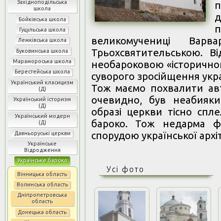
Західноподільська
п
школа
д
Бойківська школа
Гуцульська школа
великомучениці Вар
Лемківська школа
Трьохсвятительською. В
Буковинська школа
Марамороська школа
необароковою «історичною
Берестейська школа
суворого зросійщення укра
Український класицизм
Тож маємо похвалити ав
(Д)
очевидно, був неабияки
Український історизм
(Д)
образі церкви тісно спле
Український модерн
бароко. Тож недарма фа
(Д)
спорудою української архіт
Давньоруські церкви
Українське
Відродження
Українське бароко
Усі фото
Вінницька область
Волинська область
Дніпропетровська
область
Донецька область