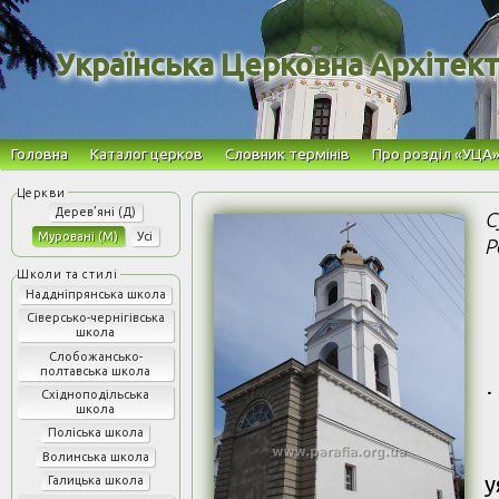
Українська Церковна Архітек
Головна
Каталог церков
Словник термінів
Про розділ «УЦА
Дерев’яні (Д)
С
Муровані (М)
Усі
Р
Наддніпрянська школа
Сіверсько-чернігівська
школа
Слобожансько-
полтавська школа
.
Східноподільська
школа
Поліська школа
Волинська школа
у
Галицька школа