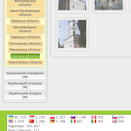
Житомирська
область
Івано-Франківська
область
Київська область
Кропивницька
область
Львівська область
Полтавська область
Рівненська область
Сумська область
Чернігівська область
Український класицизм
(М)
Український історизм
(М)
Український модерн
(М)