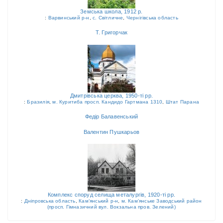
Земська школа, 1912 р.
:
Варвинський р-н
,
с. Світличне
,
Чернігівська область
Т. Григорчак
Дмитрівська церква, 1950-ті рр.
:
Бразилія
,
м. Куритиба просп. Кандидо Гартмана 1310
,
Штат Парана
Федір Балавенський
Валентин Пушкарьов
Комплекс споруд селища металургів, 1920-ті рр.
:
Дніпровська область
,
Кам’янський р-н
,
м. Кам’янське Заводський район
(просп. Гімназичний вул. Вокзальна пров. Зелений)