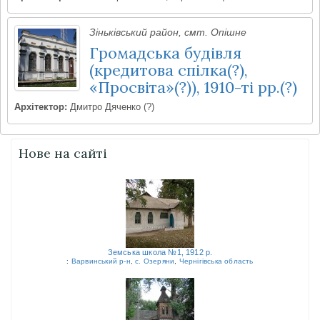
Зіньківський район, смт. Опішне
Громадська будівля
(кредитова спілка(?),
«Просвіта»(?)), 1910-ті рр.(?)
Архітектор:
Дмитро Дяченко (?)
Нове на сайті
Земська школа №1, 1912 р.
:
Варвинський р-н
,
с. Озеряни
,
Чернігівська область