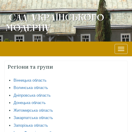
Сад Українського
Модерну
Skip
to
content
Toggle
naviga
Регіони та групи
Вінницька область
Волинська область
Дніпровська область
Донецька область
Житомирська область
Закарпатська область
Запорізька область