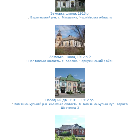
Земська школа, 1913 р.
:
Варвинський р-н
,
с. Макушиха
,
Чернігівська область
Земська школа, 1912 р.?
:
Полтавська область
,
с. Харсіки
,
Чорнухинський район
Народний дім, 1911 – 1912 рр.
:
Кам’янко-Бузький р-н
,
Львівська область
,
м. Кам’янка-Бузька вул. Тараса
Шевченка 3