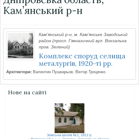
Кам’янський р-н
Кам’янський р-н, м. Кам’янське Заводський
район (просп. Гімназичний вул. Вокзальна
пров. Зелений)
Комплекс споруд селища
металургів, 1920-ті рр.
Архітектори:
Валентин Пушкарьов, Віктор Троценко
Нове на сайті
Земська школа №1, 1912 р.
:
Варвинський р-н
,
с. Озеряни
,
Чернігівська область