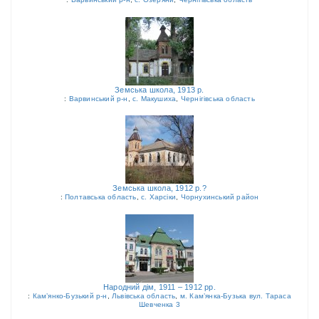
Земська школа, 1913 р.
:
Варвинський р-н
,
с. Макушиха
,
Чернігівська область
Земська школа, 1912 р.?
:
Полтавська область
,
с. Харсіки
,
Чорнухинський район
Народний дім, 1911 – 1912 рр.
:
Кам’янко-Бузький р-н
,
Львівська область
,
м. Кам’янка-Бузька вул. Тараса
Шевченка 3