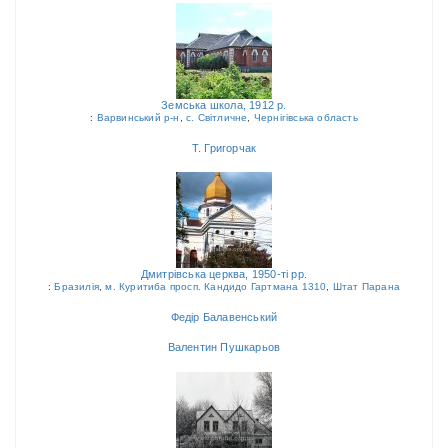
Земська школа, 1912 р.
:
Варвинський р-н
,
с. Світличне
,
Чернігівська область
Т. Григорчак
Дмитрівська церква, 1950-ті рр.
:
Бразилія
,
м. Куритиба просп. Кандидо Гартмана 1310
,
Штат Парана
Федір Балавенський
Валентин Пушкарьов