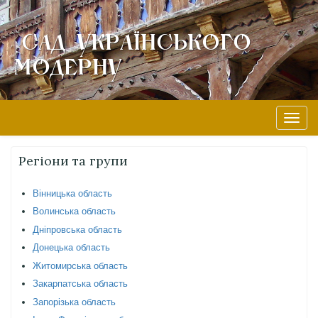
Сад Українського
Модерну
Skip
to
content
Toggle
naviga
Регіони та групи
Вінницька область
Волинська область
Дніпровська область
Донецька область
Житомирська область
Закарпатська область
Запорізька область