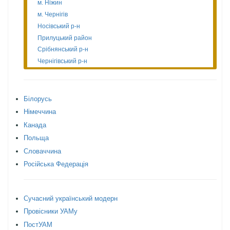
м. Ніжин
м. Чернігів
Носівський р-н
Прилуцький район
Срібнянський р-н
Чернігівський р-н
Білорусь
Німеччина
Канада
Польща
Словаччина
Російська Федерація
Сучасний український модерн
Провісники УАМу
ПостУАМ