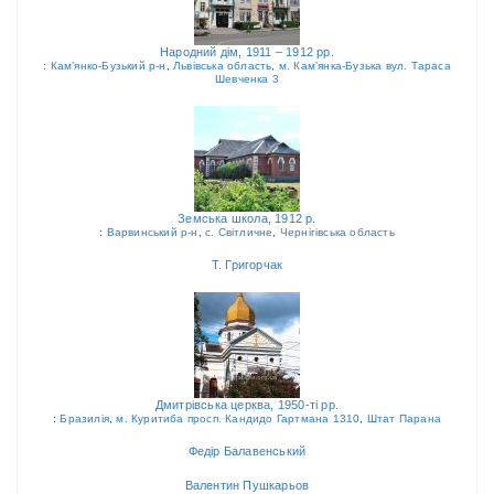
Народний дім, 1911 – 1912 рр.
:
Кам’янко-Бузький р-н
,
Львівська область
,
м. Кам’янка-Бузька вул. Тараса
Шевченка 3
Земська школа, 1912 р.
:
Варвинський р-н
,
с. Світличне
,
Чернігівська область
Т. Григорчак
Дмитрівська церква, 1950-ті рр.
:
Бразилія
,
м. Куритиба просп. Кандидо Гартмана 1310
,
Штат Парана
Федір Балавенський
Валентин Пушкарьов