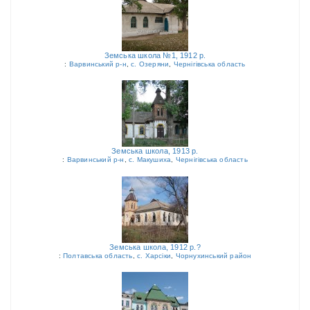
Земська школа №1, 1912 р.
:
Варвинський р-н
,
с. Озеряни
,
Чернігівська область
Земська школа, 1913 р.
:
Варвинський р-н
,
с. Макушиха
,
Чернігівська область
Земська школа, 1912 р.?
:
Полтавська область
,
с. Харсіки
,
Чорнухинський район