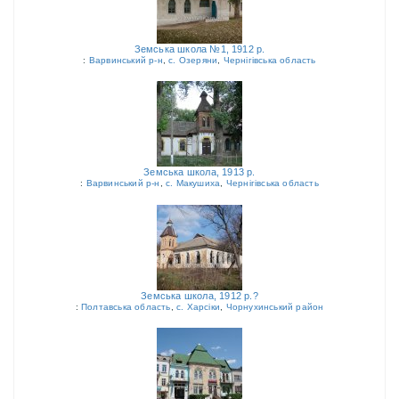
Земська школа №1, 1912 р.
:
Варвинський р-н
,
с. Озеряни
,
Чернігівська область
Земська школа, 1913 р.
:
Варвинський р-н
,
с. Макушиха
,
Чернігівська область
Земська школа, 1912 р.?
:
Полтавська область
,
с. Харсіки
,
Чорнухинський район