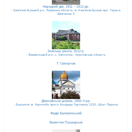
Народний дім, 1911 – 1912 рр.
:
Кам’янко-Бузький р-н
,
Львівська область
,
м. Кам’янка-Бузька вул. Тараса
Шевченка 3
Земська школа, 1912 р.
:
Варвинський р-н
,
с. Світличне
,
Чернігівська область
Т. Григорчак
Дмитрівська церква, 1950-ті рр.
:
Бразилія
,
м. Куритиба просп. Кандидо Гартмана 1310
,
Штат Парана
Федір Балавенський
Валентин Пушкарьов