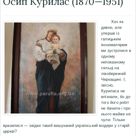
Осип Курилас
(1870—1951)
Хоч як
дивно, але
уперше із
галицьким
ікономалярем
ми зустрілися в
одному
непоказному
сельці на
лівобережній
Черкащині. І,
звісно,
Куриласа не
впізнали, бо до
того його робіт
не бачили і про
нього майже не
чули. Тільки
вразилися — звідки такий вишуканий український модерн у старій
церкві?