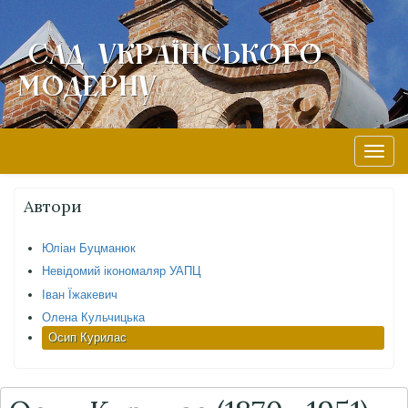
Сад Українського
Модерну
Skip
to
content
Toggle
naviga
Автори
Юліан Буцманюк
Невідомий ікономаляр УАПЦ
Іван Їжакевич
Олена Кульчицька
Осип Курилас