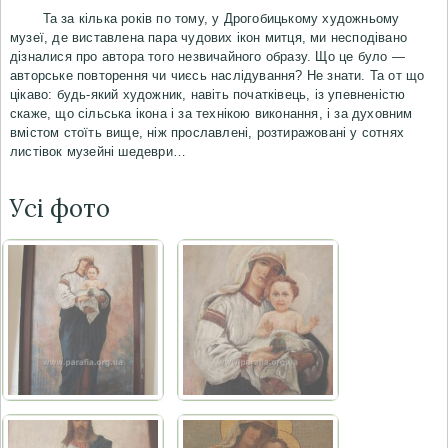
Та за кілька років по тому, у Дрогобицькому художньому
музеї, де виставлена пара чудових ікон митця, ми несподівано
дізналися про автора того незвичайного образу. Що це було —
авторське повторення чи чиєсь наслідування? Не знати. Та от що
цікаво: будь-який художник, навіть початківець, із упевненістю
скаже, що сільська ікона і за технікою виконання, і за духовним
вмістом стоїть вище, ніж прославлені, розтиражовані у сотнях
листівок музейні шедеври…
Усі фото