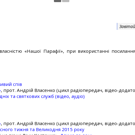
Завітай
власністю «Нашої Парафії», при використанні посилання
ивий спів
»
, прот. Андрій Власенко (цикл радіопередач, відео-додато
ніх та святкових служб (відео, аудіо)
»
, прот. Андрій Власенко (цикл радіопередач, відео-додато
асного тижня та Великодня 2015 року