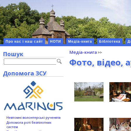
Про нас і наш сайт
НОТИ
Медіа-книга
Бібліотека
Д
Медіа-книга
Пошук
Фото, відео, 
Допомога ЗСУ
Невтомні волонтерські рученята
Допомога роті безпілотних
систем