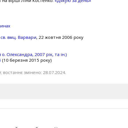
ї на вірші Ліни Костенко:
«Дякую за день»
линах
св. вмц. Варвари
, 22 жовтня 2006 року
о. Олександра, 2007 рік, та ін.)
ї
(10 березня 2015 року)
; востаннє змінено: 28.07.2024.