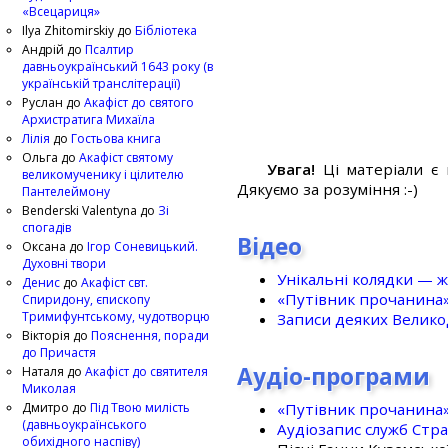
«Всецариця»
Ilya Zhitomirskiy
до
Бібліотека
Андрій
до
Псалтир
давньоукраїнський 1643 року (в
українській транслітерації)
Руслан
до
Акафіст до святого
Архистратига Михаїла
Лілія
до
Гостьова книга
Ольга
до
Акафіст святому
Увага!
Ці матеріали є 
великомученику і цілителю
Дякуємо за розуміння :-)
Пантелеймону
Benderski Valentyna
до
Зі
спогадів
Відео
Оксана
до
Ігор Соневицький.
Духовні твори
Унікальні колядки — ж
Денис
до
Акафіст свт.
«Путівник прочанина
Спиридону, єпископу
Тримифунтському, чудотворцю
Записи деяких Великод
Вікторія
до
Пояснення, поради
до Причастя
Аудіо-програми
Наталя
до
Акафіст до святителя
Миколая
«Путівник прочанина
Дмитро
до
Під Твою милість
(давньоукраїнського
Аудіозапис служб Стр
обихідного наспіву)