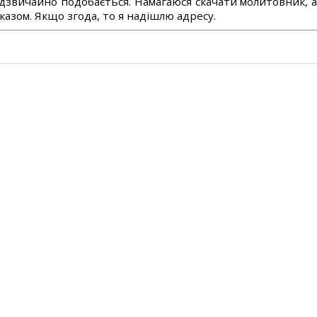
дзвичайно подобається. Намагаюся скачати молитовник, 
азом. Якщо згода, то я надішлю адресу.