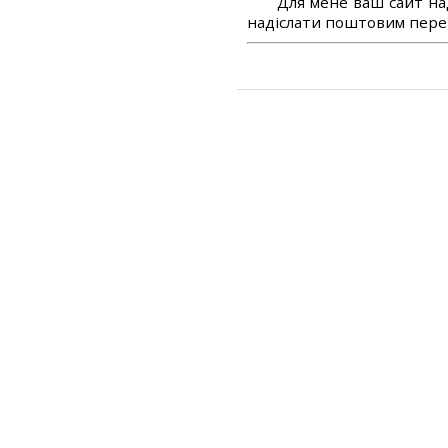
Для мене ваш сайт на
надіслати поштовим перек