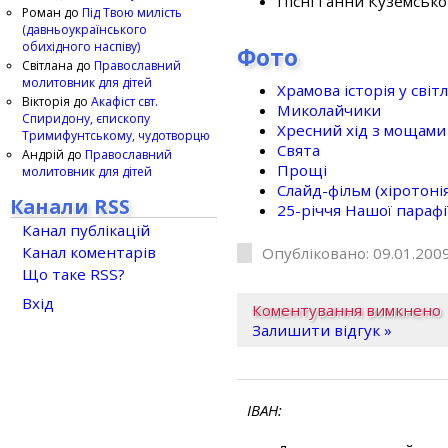
Пісні Ганни Куземсько
Роман
до
Під Твою милість
(давньоукраїнського
обихідного наспіву)
Фото
Світлана
до
Православний
молитовник для дітей
Храмова історія у світ
Вікторія
до
Акафіст свт.
Миколайчики
Спиридону, єпископу
Хресний хід з мощами 
Тримифунтському, чудотворцю
Свята
Андрій
до
Православний
Прощі
молитовник для дітей
Слайд-фільм (хіротонія 
Канали RSS
25-рiччя Нашої парафi
Канал публікацій
Канал коментарів
Опубліковано: 09.01.2009
Що таке RSS?
Вхід
Коментування вимкнено
Залишити відгук »
ІВАН