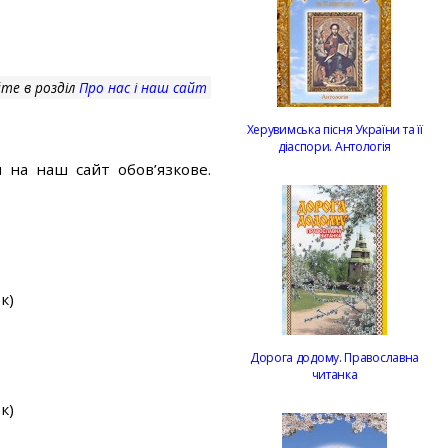
те в розділ
Про нас і наш сайт
Херувимська пісня України та її
діаспори. Антологія
 на наш сайт обов’язкове.
к)
Дорога додому. Православна
читанка
к)