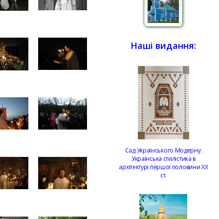
Наші видання:
Сад Українського Модерну.
Українська стилістика в
архітектурі першої половини ХХ
ст.