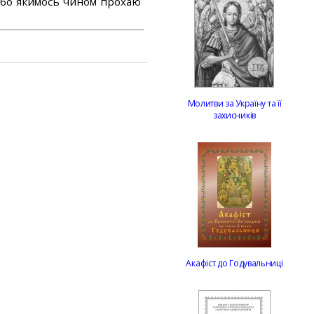
або якимось чином прохаю
Молитви за Україну та її
захисників
Акафіст до Годувальниці