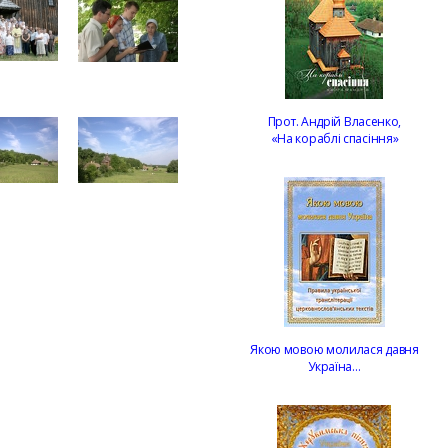
Прот. Андрій Власенко,
«На кораблі спасіння»
Якою мовою молилася давня
Україна…