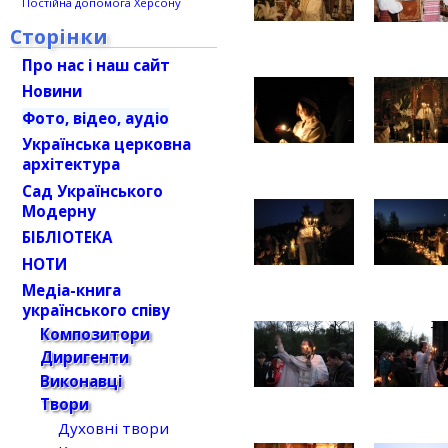
Постійна допомога Херсону
Сторінки
Про нас і наш сайт
Новини
Фото, відео, аудіо
Українська церковна
архітектура
Сад Українського
Модерну
БІБЛІОТЕКА
НОТИ
Медіа-книга
українського співу
Композитори
Диригенти
Виконавці
Твори
Духовні твори