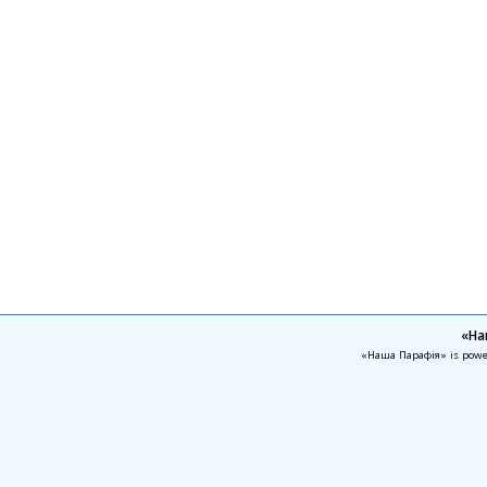
«На
«Наша Парафія» is pow