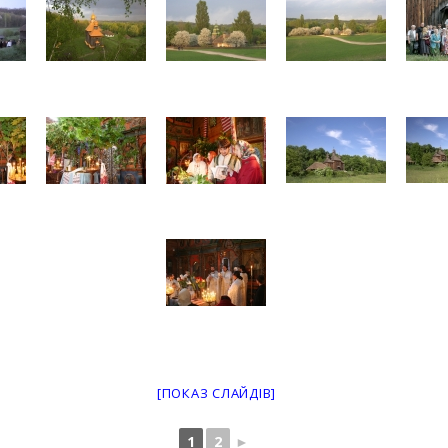
[ПОКАЗ СЛАЙДІВ]
1
2
►