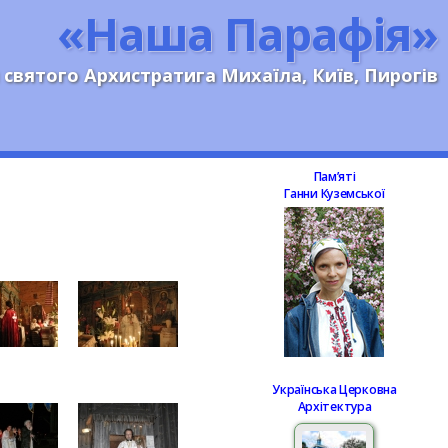
«Наша Парафія»
 святого Архистратига Михаїла, Київ, Пирогів
Памʼяті
Ганни Куземської
Українська Церковна
Архітектура