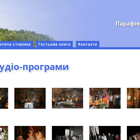
Парафія
итяча сторінка
Гостьова книга
Контакти
аудіо-програми