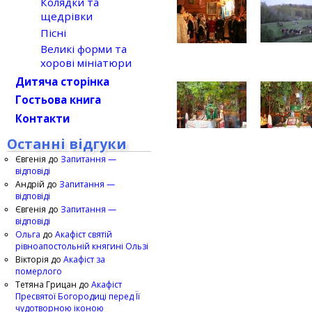
Колядки та
щедрівки
Пісні
Великі форми та
хорові мініатюри
Дитяча сторінка
Гостьова книга
Контакти
Останні відгуки
Євгенія
до
Запитання —
відповіді
Андрій
до
Запитання —
відповіді
Євгенія
до
Запитання —
відповіді
Ольга
до
Акафіст святій
рівноапостольній княгині Ользі
Вікторія
до
Акафіст за
померлого
Тетяна Грицан
до
Акафіст
Пресвятої Богородиці перед Її
чудотворною іконою