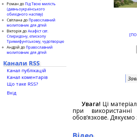
Роман
до
Під Твою милість
(давньоукраїнського
обихідного наспіву)
Світлана
до
Православний
молитовник для дітей
Вікторія
до
Акафіст свт.
[ПО
Спиридону, єпископу
Тримифунтському, чудотворцю
Андрій
до
Православний
молитовник для дітей
Канали RSS
Канал публікацій
Канал коментарів
Зав
Що таке RSS?
Вхід
Увага!
Ці матеріал
при використанн
обов’язкове. Дякуємо 
Відео