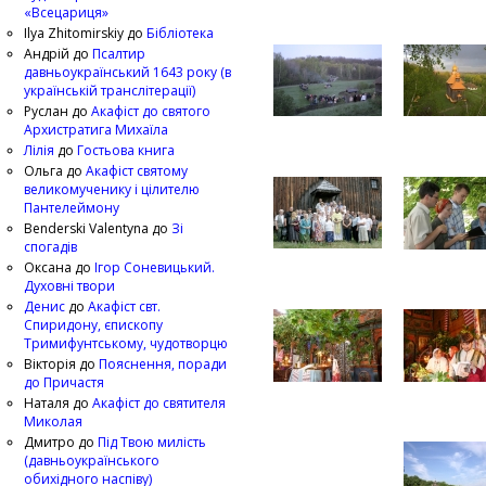
«Всецариця»
Ilya Zhitomirskiy
до
Бібліотека
Андрій
до
Псалтир
давньоукраїнський 1643 року (в
українській транслітерації)
Руслан
до
Акафіст до святого
Архистратига Михаїла
Лілія
до
Гостьова книга
Ольга
до
Акафіст святому
великомученику і цілителю
Пантелеймону
Benderski Valentyna
до
Зі
спогадів
Оксана
до
Ігор Соневицький.
Духовні твори
Денис
до
Акафіст свт.
Спиридону, єпископу
Тримифунтському, чудотворцю
Вікторія
до
Пояснення, поради
до Причастя
Наталя
до
Акафіст до святителя
Миколая
Дмитро
до
Під Твою милість
(давньоукраїнського
обихідного наспіву)