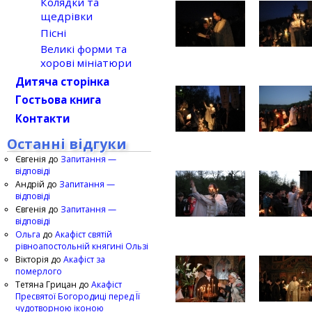
Колядки та
щедрівки
Пісні
Великі форми та
хорові мініатюри
Дитяча сторінка
Гостьова книга
Контакти
Останні відгуки
Євгенія
до
Запитання —
відповіді
Андрій
до
Запитання —
відповіді
Євгенія
до
Запитання —
відповіді
Ольга
до
Акафіст святій
рівноапостольній княгині Ользі
Вікторія
до
Акафіст за
померлого
Тетяна Грицан
до
Акафіст
Пресвятої Богородиці перед Її
чудотворною іконою