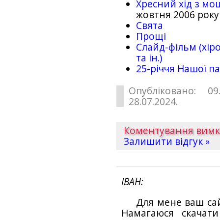
Хресний хід з мо
жовтня 2006 року
Свята
Прощі
Слайд-фільм (хіро
та ін.)
25-рiччя Нашої па
Опубліковано: 09
28.07.2024.
Коментування вим
Залишити відгук »
ІВАН
Для мене ваш са
Намагаюся скачат