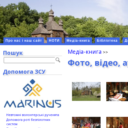
Про нас і наш сайт
НОТИ
Медіа-книга
Бібліотека
Д
Медіа-книга
Пошук
Фото, відео, 
Допомога ЗСУ
Невтомні волонтерські рученята
Допомога роті безпілотних
систем