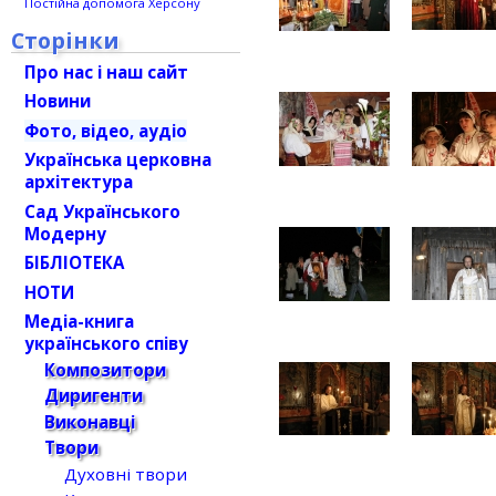
Постійна допомога Херсону
Сторінки
Про нас і наш сайт
Новини
Фото, відео, аудіо
Українська церковна
архітектура
Сад Українського
Модерну
БІБЛІОТЕКА
НОТИ
Медіа-книга
українського співу
Композитори
Диригенти
Виконавці
Твори
Духовні твори