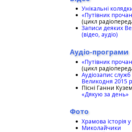
Унікальні колядк
«Путівник проча
(цикл радіоперед
Записи деяких Ве
(відео, аудіо)
Аудіо-програми
«Путівник проча
(цикл радіоперед
Аудіозапис служб
Великодня 2015 
Пісні Ганни Кузем
«Дякую за день»
Фото
Храмова історія у
Миколайчики