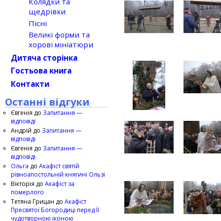
Колядки та
щедрівки
Пісні
Великі форми та
хорові мініатюри
Дитяча сторінка
Гостьова книга
Контакти
Останні відгуки
Євгенія
до
Запитання —
відповіді
Андрій
до
Запитання —
відповіді
Євгенія
до
Запитання —
відповіді
Ольга
до
Акафіст святій
рівноапостольній княгині Ользі
Вікторія
до
Акафіст за
померлого
Тетяна Грицан
до
Акафіст
Пресвятої Богородиці перед Її
чудотворною іконою