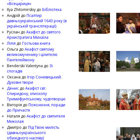
«Всецариця»
Ilya Zhitomirskiy
до
Бібліотека
Андрій
до
Псалтир
давньоукраїнський 1643 року (в
українській транслітерації)
Руслан
до
Акафіст до святого
Архистратига Михаїла
Лілія
до
Гостьова книга
Ольга
до
Акафіст святому
великомученику і цілителю
Пантелеймону
Benderski Valentyna
до
Зі
спогадів
Оксана
до
Ігор Соневицький.
Духовні твори
Денис
до
Акафіст свт.
Спиридону, єпископу
Тримифунтському, чудотворцю
Вікторія
до
Пояснення, поради
до Причастя
Наталя
до
Акафіст до святителя
Миколая
Дмитро
до
Під Твою милість
(давньоукраїнського
обихідного наспіву)