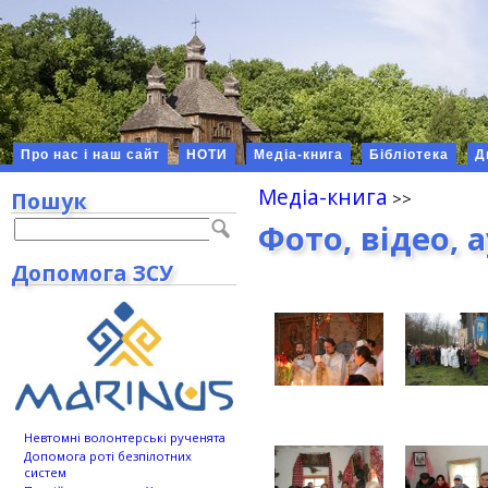
Про нас і наш сайт
НОТИ
Медіа-книга
Бібліотека
Д
Медіа-книга
Пошук
Фото, відео, 
Допомога ЗСУ
Невтомні волонтерські рученята
Допомога роті безпілотних
систем