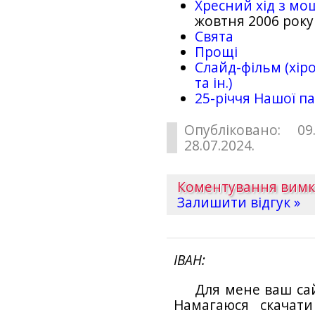
Хресний хід з мо
жовтня 2006 року
Свята
Прощі
Слайд-фільм (хіро
та ін.)
25-рiччя Нашої па
Опубліковано: 09
28.07.2024.
Коментування вим
Залишити відгук »
ІВАН
Для мене ваш са
Намагаюся скачат