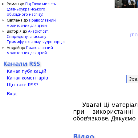
Роман
до
Під Твою милість
(давньоукраїнського
обихідного наспіву)
Світлана
до
Православний
молитовник для дітей
Вікторія
до
Акафіст свт.
[ПО
Спиридону, єпископу
Тримифунтському, чудотворцю
Андрій
до
Православний
молитовник для дітей
Канали RSS
Канал публікацій
Канал коментарів
Зав
Що таке RSS?
Вхід
Увага!
Ці матеріал
при використанн
обов’язкове. Дякуємо 
Відео