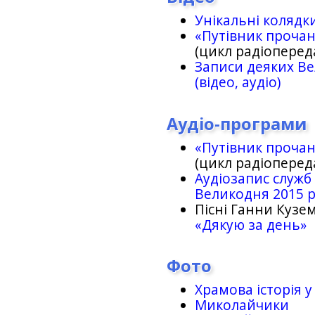
Унікальні колядк
«Путівник проча
(цикл радіоперед
Записи деяких Ве
(відео, аудіо)
Аудіо-програми
«Путівник проча
(цикл радіоперед
Аудіозапис служб
Великодня 2015 
Пісні Ганни Кузем
«Дякую за день»
Фото
Храмова історія у
Миколайчики