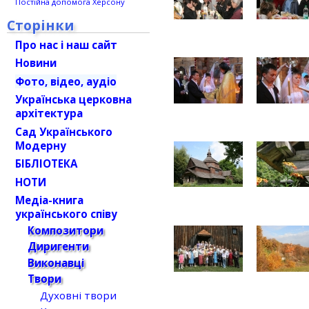
Постійна допомога Херсону
Сторінки
Про нас і наш сайт
Новини
Фото, відео, аудіо
Українська церковна
архітектура
Сад Українського
Модерну
БІБЛІОТЕКА
НОТИ
Медіа-книга
українського співу
Композитори
Диригенти
Виконавці
Твори
Духовні твори