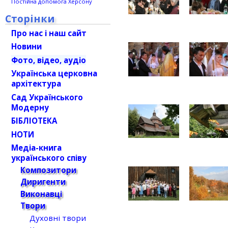
Постійна допомога Херсону
Сторінки
Про нас і наш сайт
Новини
Фото, відео, аудіо
Українська церковна
архітектура
Сад Українського
Модерну
БІБЛІОТЕКА
НОТИ
Медіа-книга
українського співу
Композитори
Диригенти
Виконавці
Твори
Духовні твори