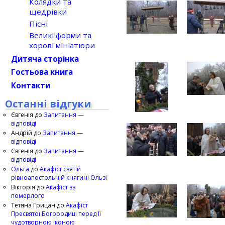
Колядки та
щедрівки
Пісні
Великі форми та
хорові мініатюри
Дитяча сторінка
Гостьова книга
Контакти
Останні відгуки
Євгенія
до
Запитання —
відповіді
Андрій
до
Запитання —
відповіді
Євгенія
до
Запитання —
відповіді
Ольга
до
Акафіст святій
рівноапостольній княгині Ользі
Вікторія
до
Акафіст за
померлого
Тетяна Грицан
до
Акафіст
Пресвятої Богородиці перед Її
чудотворною іконою