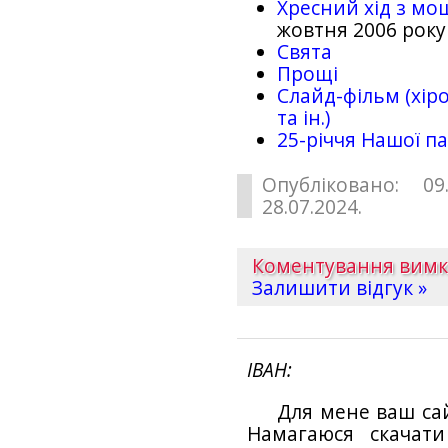
Хресний хід з мо
жовтня 2006 року
Свята
Прощі
Слайд-фільм (хіро
та ін.)
25-рiччя Нашої па
Опубліковано: 09
28.07.2024.
Коментування вим
Залишити відгук »
ІВАН
Для мене ваш са
Намагаюся скачат