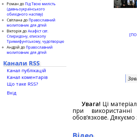
Роман
до
Під Твою милість
(давньоукраїнського
обихідного наспіву)
Світлана
до
Православний
молитовник для дітей
Вікторія
до
Акафіст свт.
[ПО
Спиридону, єпископу
Тримифунтському, чудотворцю
Андрій
до
Православний
молитовник для дітей
Канали RSS
Канал публікацій
Канал коментарів
Зав
Що таке RSS?
Вхід
Увага!
Ці матеріал
при використанн
обов’язкове. Дякуємо 
Відео