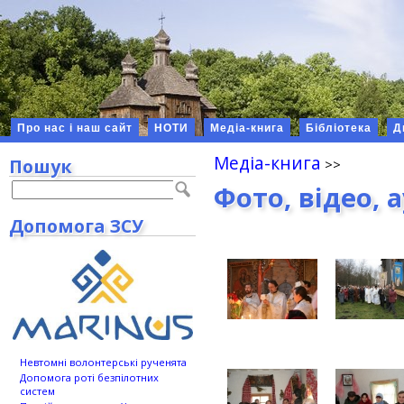
Про нас і наш сайт
НОТИ
Медіа-книга
Бібліотека
Д
Медіа-книга
Пошук
Фото, відео, 
Допомога ЗСУ
Невтомні волонтерські рученята
Допомога роті безпілотних
систем