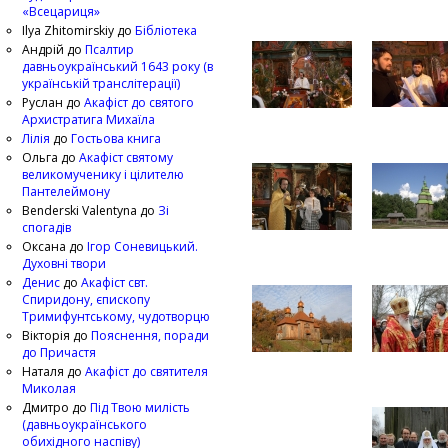
«Всецариця»
Ilya Zhitomirskiy
до
Бібліотека
Андрій
до
Псалтир
давньоукраїнський 1643 року (в
українській транслітерації)
Руслан
до
Акафіст до святого
Архистратига Михаїла
Лілія
до
Гостьова книга
Ольга
до
Акафіст святому
великомученику і цілителю
Пантелеймону
Benderski Valentyna
до
Зі
спогадів
Оксана
до
Ігор Соневицький.
Духовні твори
Денис
до
Акафіст свт.
Спиридону, єпископу
Тримифунтському, чудотворцю
Вікторія
до
Пояснення, поради
до Причастя
Наталя
до
Акафіст до святителя
Миколая
Дмитро
до
Під Твою милість
(давньоукраїнського
обихідного наспіву)