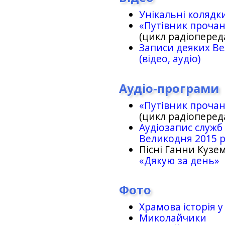
Унікальні колядк
«Путівник проча
(цикл радіоперед
Записи деяких Ве
(відео, аудіо)
Аудіо-програми
«Путівник проча
(цикл радіоперед
Аудіозапис служб
Великодня 2015 
Пісні Ганни Кузем
«Дякую за день»
Фото
Храмова історія у
Миколайчики