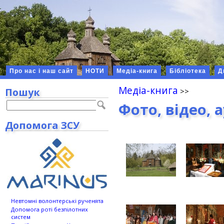
Про нас і наш сайт
НОТИ
Медіа-книга
Бібліотека
Д
Медіа-книга
Пошук
Фото, відео, 
Допомога ЗСУ
Невтомні волонтерські рученята
Допомога роті безпілотних
систем