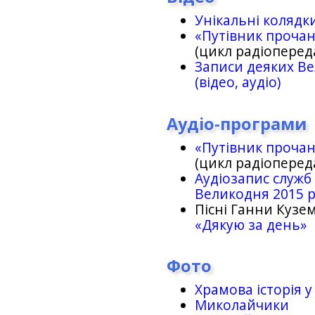
Унікальні колядк
«Путівник проча
(цикл радіоперед
Записи деяких Ве
(відео, аудіо)
Аудіо-програми
«Путівник проча
(цикл радіоперед
Аудіозапис служб
Великодня 2015 
Пісні Ганни Кузем
«Дякую за день»
Фото
Храмова історія у
Миколайчики