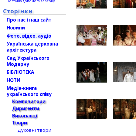
Постійна допомога Херсону
Сторінки
Про нас і наш сайт
Новини
Фото, відео, аудіо
Українська церковна
архітектура
Сад Українського
Модерну
БІБЛІОТЕКА
НОТИ
Медіа-книга
українського співу
Композитори
Диригенти
Виконавці
Твори
Духовні твори