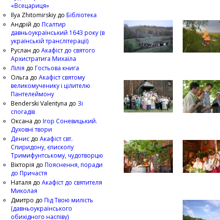
«Всецариця»
Ilya Zhitomirskiy
до
Бібліотека
Андрій
до
Псалтир
давньоукраїнський 1643 року (в
українській транслітерації)
Руслан
до
Акафіст до святого
Архистратига Михаїла
Лілія
до
Гостьова книга
Ольга
до
Акафіст святому
великомученику і цілителю
Пантелеймону
Benderski Valentyna
до
Зі
спогадів
Оксана
до
Ігор Соневицький.
Духовні твори
Денис
до
Акафіст свт.
Спиридону, єпископу
Тримифунтському, чудотворцю
Вікторія
до
Пояснення, поради
до Причастя
Наталя
до
Акафіст до святителя
Миколая
Дмитро
до
Під Твою милість
(давньоукраїнського
обихідного наспіву)