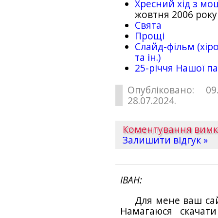
Хресний хід з мо
жовтня 2006 року
Свята
Прощі
Слайд-фільм (хіро
та ін.)
25-рiччя Нашої па
Опубліковано: 09
28.07.2024.
Коментування вим
Залишити відгук »
ІВАН
Для мене ваш са
Намагаюся скачат