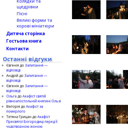
Колядки та
щедрівки
Пісні
Великі форми та
хорові мініатюри
Дитяча сторінка
Гостьова книга
Контакти
Останні відгуки
Євгенія
до
Запитання —
відповіді
Андрій
до
Запитання —
відповіді
Євгенія
до
Запитання —
відповіді
Ольга
до
Акафіст святій
рівноапостольній княгині Ользі
Вікторія
до
Акафіст за
померлого
Тетяна Грицан
до
Акафіст
Пресвятої Богородиці перед Її
чудотворною іконою