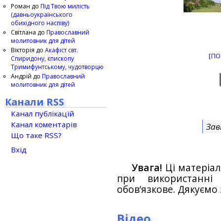
Роман
до
Під Твою милість
(давньоукраїнського
обихідного наспіву)
Світлана
до
Православний
молитовник для дітей
Вікторія
до
Акафіст свт.
[ПО
Спиридону, єпископу
Тримифунтському, чудотворцю
Андрій
до
Православний
молитовник для дітей
Канали RSS
Канал публікацій
Канал коментарів
Зав
Що таке RSS?
Вхід
Увага!
Ці матеріал
при використанн
обов’язкове. Дякуємо 
Відео