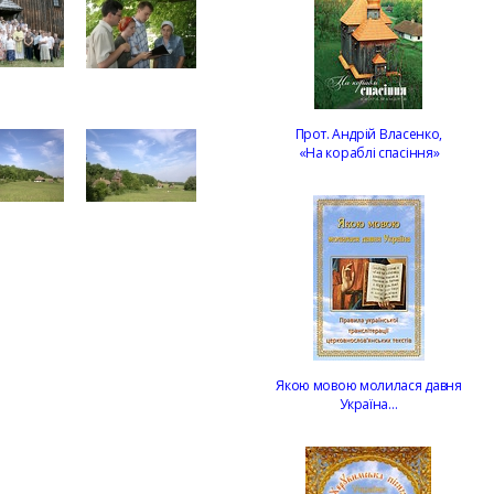
Прот. Андрій Власенко,
«На кораблі спасіння»
Якою мовою молилася давня
Україна…