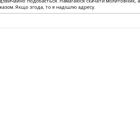
дзвичайно подобається. Намагаюся скачати молитовник, 
азом. Якщо згода, то я надішлю адресу.