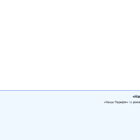
«На
«Наша Парафія» is pow