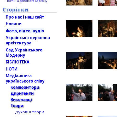
Постійна допомога Херсону
Сторінки
Про нас і наш сайт
Новини
Фото, відео, аудіо
Українська церковна
архітектура
Сад Українського
Модерну
БІБЛІОТЕКА
НОТИ
Медіа-книга
українського співу
Композитори
Диригенти
Виконавці
Твори
Духовні твори