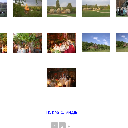
[ПОКАЗ СЛАЙДІВ]
1
2
►