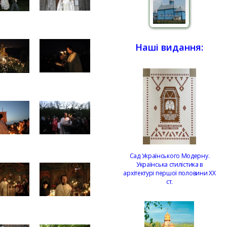
Наші видання:
Сад Українського Модерну.
Українська стилістика в
архітектурі першої половини ХХ
ст.