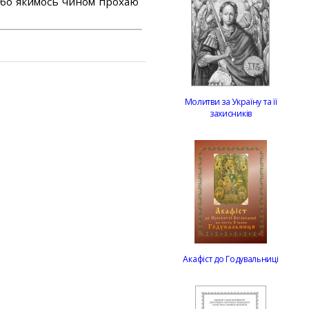
або якимось чином прохаю
Молитви за Україну та її
захисників
Акафіст до Годувальниці