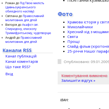
Пісні Ганни Куземсько
Роман
до
Під Твою милість
(давньоукраїнського
обихідного наспіву)
Фото
Світлана
до
Православний
молитовник для дітей
Храмова історія у світ
Вікторія
до
Акафіст свт.
Миколайчики
Спиридону, єпископу
Хресний хід з мощами 
Тримифунтському, чудотворцю
Свята
Андрій
до
Православний
Прощі
молитовник для дітей
Слайд-фільм (хіротонія 
Канали RSS
25-рiччя Нашої парафi
Канал публікацій
Канал коментарів
Опубліковано: 09.01.2009
Що таке RSS?
Вхід
Коментування вимкнено
Залишити відгук »
ІВАН