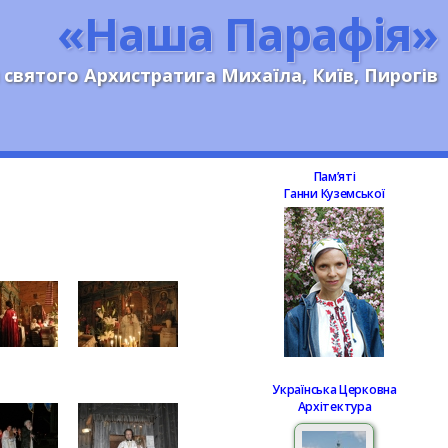
«Наша Парафія»
 святого Архистратига Михаїла, Київ, Пирогів
Памʼяті
Ганни Куземської
Українська Церковна
Архітектура