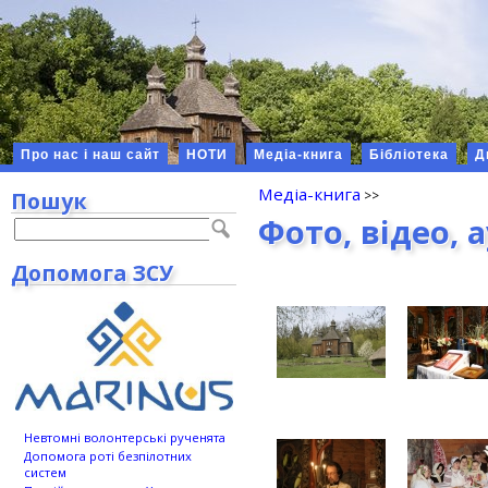
Про нас і наш сайт
НОТИ
Медіа-книга
Бібліотека
Д
Медіа-книга
Пошук
Фото, відео, 
Допомога ЗСУ
Невтомні волонтерські рученята
Допомога роті безпілотних
систем