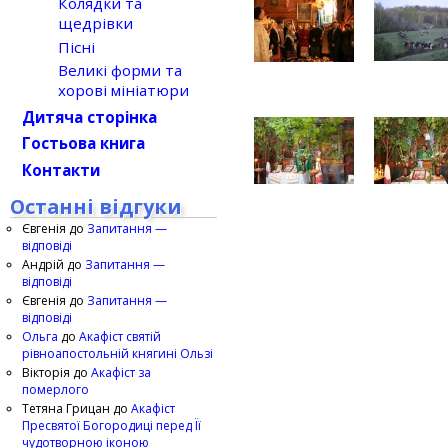
Колядки та
щедрівки
Пісні
Великі форми та
хорові мініатюри
Дитяча сторінка
Гостьова книга
Контакти
Останні відгуки
Євгенія
до
Запитання —
відповіді
Андрій
до
Запитання —
відповіді
Євгенія
до
Запитання —
відповіді
Ольга
до
Акафіст святій
рівноапостольній княгині Ользі
Вікторія
до
Акафіст за
померлого
Тетяна Грицан
до
Акафіст
Пресвятої Богородиці перед Її
чудотворною іконою