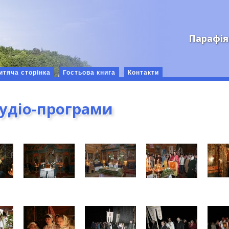
Парафія
итяча сторінка
Гостьова книга
Контакти
аудіо-програми