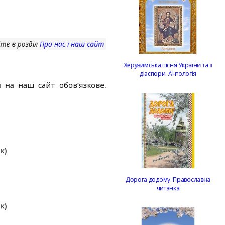
те в розділ
Про нас і наш сайт
Херувимська пісня України та її
діаспори. Антологія
 на наш сайт обов’язкове.
к)
Дорога додому. Православна
читанка
к)