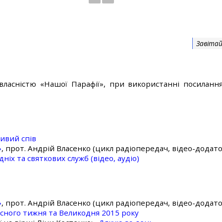
Завітай
власністю «Нашої Парафії», при використанні посилання
ивий спів
»
, прот. Андрій Власенко (цикл радіопередач, відео-додато
ніх та святкових служб (відео, аудіо)
»
, прот. Андрій Власенко (цикл радіопередач, відео-додато
асного тижня та Великодня 2015 року