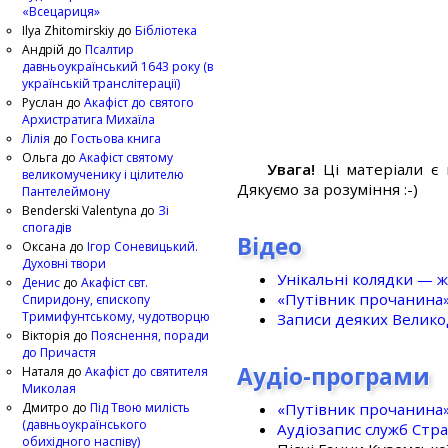
«Всецариця»
Ilya Zhitomirskiy
до
Бібліотека
Андрій
до
Псалтир
давньоукраїнський 1643 року (в
українській транслітерації)
Руслан
до
Акафіст до святого
Архистратига Михаїла
Лілія
до
Гостьова книга
Ольга
до
Акафіст святому
Увага!
Ці матеріали є 
великомученику і цілителю
Дякуємо за розуміння :-)
Пантелеймону
Benderski Valentyna
до
Зі
спогадів
Відео
Оксана
до
Ігор Соневицький.
Духовні твори
Унікальні колядки — ж
Денис
до
Акафіст свт.
«Путівник прочанина
Спиридону, єпископу
Тримифунтському, чудотворцю
Записи деяких Великод
Вікторія
до
Пояснення, поради
до Причастя
Аудіо-програми
Наталя
до
Акафіст до святителя
Миколая
«Путівник прочанина
Дмитро
до
Під Твою милість
(давньоукраїнського
Аудіозапис служб Стр
обихідного наспіву)