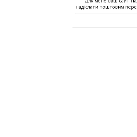
Для мене ваш сайт на
надіслати поштовим перек