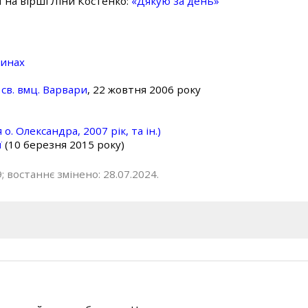
ї на вірші Ліни Костенко:
«Дякую за день»
линах
св. вмц. Варвари
, 22 жовтня 2006 року
о. Олександра, 2007 рік, та ін.)
ї
(10 березня 2015 року)
; востаннє змінено: 28.07.2024.