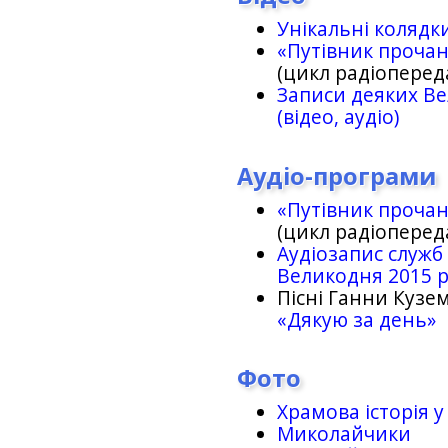
Унікальні колядк
«Путівник проча
(цикл радіоперед
Записи деяких Ве
(відео, аудіо)
Аудіо-програми
«Путівник проча
(цикл радіоперед
Аудіозапис служб
Великодня 2015 
Пісні Ганни Кузем
«Дякую за день»
Фото
Храмова історія у
Миколайчики