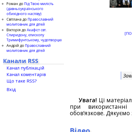
Роман
до
Під Твою милість
(давньоукраїнського
обихідного наспіву)
Світлана
до
Православний
молитовник для дітей
Вікторія
до
Акафіст свт.
[ПО
Спиридону, єпископу
Тримифунтському, чудотворцю
Андрій
до
Православний
молитовник для дітей
Канали RSS
Канал публікацій
Канал коментарів
Зав
Що таке RSS?
Вхід
Увага!
Ці матеріал
при використанн
обов’язкове. Дякуємо 
Відео