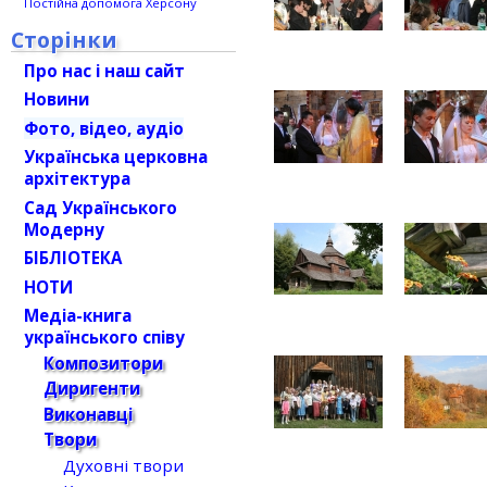
Постійна допомога Херсону
Сторінки
Про нас і наш сайт
Новини
Фото, відео, аудіо
Українська церковна
архітектура
Сад Українського
Модерну
БІБЛІОТЕКА
НОТИ
Медіа-книга
українського співу
Композитори
Диригенти
Виконавці
Твори
Духовні твори