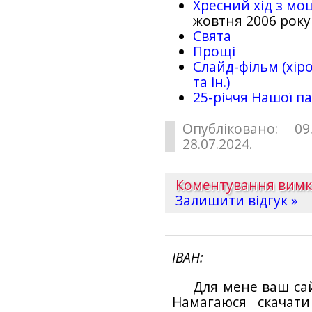
Хресний хід з мо
жовтня 2006 року
Свята
Прощі
Слайд-фільм (хіро
та ін.)
25-рiччя Нашої па
Опубліковано: 09
28.07.2024.
Коментування вим
Залишити відгук »
ІВАН
Для мене ваш са
Намагаюся скачат