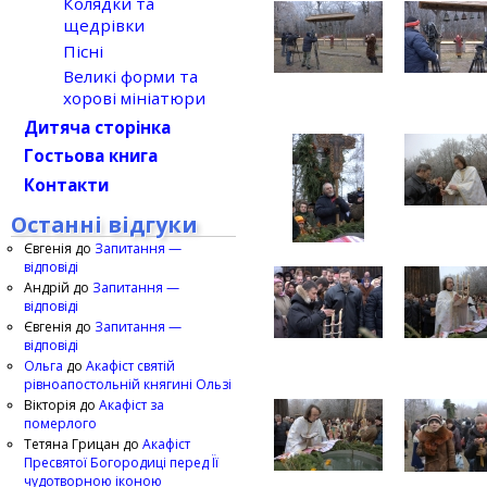
Колядки та
щедрівки
Пісні
Великі форми та
хорові мініатюри
Дитяча сторінка
Гостьова книга
Контакти
Останні відгуки
Євгенія
до
Запитання —
відповіді
Андрій
до
Запитання —
відповіді
Євгенія
до
Запитання —
відповіді
Ольга
до
Акафіст святій
рівноапостольній княгині Ользі
Вікторія
до
Акафіст за
померлого
Тетяна Грицан
до
Акафіст
Пресвятої Богородиці перед Її
чудотворною іконою