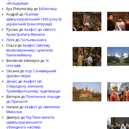
«Всецариця»
Ilya Zhitomirskiy
до
Бібліотека
Андрій
до
Псалтир
давньоукраїнський 1643 року (в
українській транслітерації)
Руслан
до
Акафіст до святого
Архистратига Михаїла
Лілія
до
Гостьова книга
Ольга
до
Акафіст святому
великомученику і цілителю
Пантелеймону
Benderski Valentyna
до
Зі
спогадів
Оксана
до
Ігор Соневицький.
Духовні твори
Денис
до
Акафіст свт.
Спиридону, єпископу
Тримифунтському, чудотворцю
Вікторія
до
Пояснення, поради
до Причастя
Наталя
до
Акафіст до святителя
Миколая
Дмитро
до
Під Твою милість
(давньоукраїнського
обихідного наспіву)