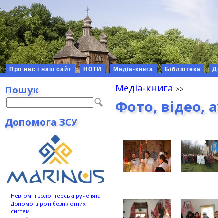
Про нас і наш сайт
НОТИ
Медіа-книга
Бібліотека
Д
Медіа-книга
Пошук
Фото, відео, 
Допомога ЗСУ
Невтомні волонтерські рученята
Допомога роті безпілотних
систем