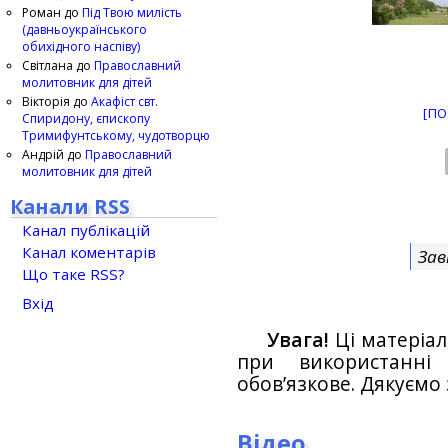
Роман
до
Під Твою милість
(давньоукраїнського
обихідного наспіву)
Світлана
до
Православний
молитовник для дітей
Вікторія
до
Акафіст свт.
[ПО
Спиридону, єпископу
Тримифунтському, чудотворцю
Андрій
до
Православний
молитовник для дітей
Канали RSS
Канал публікацій
Канал коментарів
Зав
Що таке RSS?
Вхід
Увага!
Ці матеріал
при використанн
обов’язкове. Дякуємо 
Відео