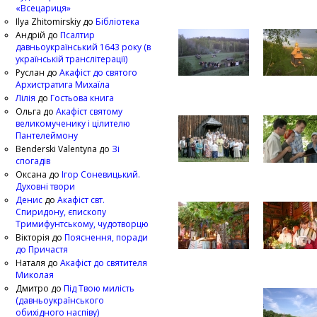
«Всецариця»
Ilya Zhitomirskiy
до
Бібліотека
Андрій
до
Псалтир
давньоукраїнський 1643 року (в
українській транслітерації)
Руслан
до
Акафіст до святого
Архистратига Михаїла
Лілія
до
Гостьова книга
Ольга
до
Акафіст святому
великомученику і цілителю
Пантелеймону
Benderski Valentyna
до
Зі
спогадів
Оксана
до
Ігор Соневицький.
Духовні твори
Денис
до
Акафіст свт.
Спиридону, єпископу
Тримифунтському, чудотворцю
Вікторія
до
Пояснення, поради
до Причастя
Наталя
до
Акафіст до святителя
Миколая
Дмитро
до
Під Твою милість
(давньоукраїнського
обихідного наспіву)