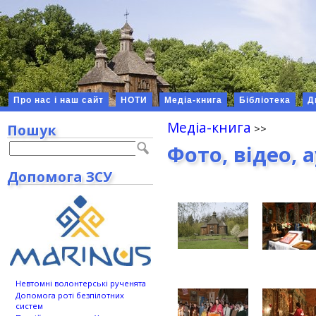
Про нас і наш сайт
НОТИ
Медіа-книга
Бібліотека
Д
Медіа-книга
Пошук
Фото, відео, 
Допомога ЗСУ
Невтомні волонтерські рученята
Допомога роті безпілотних
систем