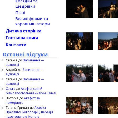
Колядки та
щедрівки
Пісні
Великі форми та
хорові мініатюри
Дитяча сторінка
Гостьова книга
Контакти
Останні відгуки
Євгенія
до
Запитання —
відповіді
Андрій
до
Запитання —
відповіді
Євгенія
до
Запитання —
відповіді
Ольга
до
Акафіст святій
рівноапостольній княгині Ользі
Вікторія
до
Акафіст за
померлого
Тетяна Грицан
до
Акафіст
Пресвятої Богородиці перед Її
чудотворною іконою