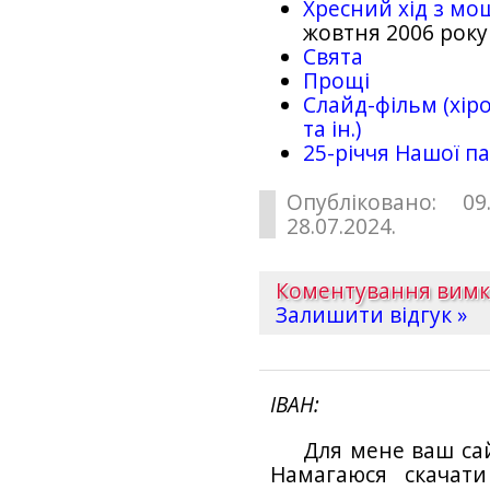
Хресний хід з мо
жовтня 2006 року
Свята
Прощі
Слайд-фільм (хіро
та ін.)
25-рiччя Нашої па
Опубліковано: 09
28.07.2024.
Коментування вим
Залишити відгук »
ІВАН
Для мене ваш са
Намагаюся скачат