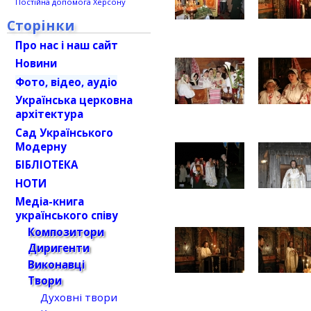
Постійна допомога Херсону
Сторінки
Про нас і наш сайт
Новини
Фото, відео, аудіо
Українська церковна
архітектура
Сад Українського
Модерну
БІБЛІОТЕКА
НОТИ
Медіа-книга
українського співу
Композитори
Диригенти
Виконавці
Твори
Духовні твори