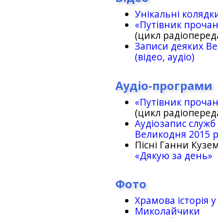
Унікальні колядк
«Путівник проча
(цикл радіоперед
Записи деяких Ве
(відео, аудіо)
Аудіо-програми
«Путівник проча
(цикл радіоперед
Аудіозапис служб
Великодня 2015 
Пісні Ганни Кузем
«Дякую за день»
Фото
Храмова історія у
Миколайчики