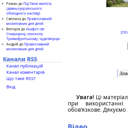
Роман
до
Під Твою милість
(давньоукраїнського
обихідного наспіву)
Світлана
до
Православний
молитовник для дітей
Вікторія
до
Акафіст свт.
[ПО
Спиридону, єпископу
Тримифунтському, чудотворцю
Андрій
до
Православний
молитовник для дітей
Канали RSS
Канал публікацій
Канал коментарів
Зав
Що таке RSS?
Вхід
Увага!
Ці матеріал
при використанн
обов’язкове. Дякуємо 
Відео