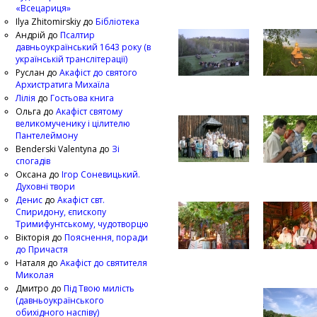
«Всецариця»
Ilya Zhitomirskiy
до
Бібліотека
Андрій
до
Псалтир
давньоукраїнський 1643 року (в
українській транслітерації)
Руслан
до
Акафіст до святого
Архистратига Михаїла
Лілія
до
Гостьова книга
Ольга
до
Акафіст святому
великомученику і цілителю
Пантелеймону
Benderski Valentyna
до
Зі
спогадів
Оксана
до
Ігор Соневицький.
Духовні твори
Денис
до
Акафіст свт.
Спиридону, єпископу
Тримифунтському, чудотворцю
Вікторія
до
Пояснення, поради
до Причастя
Наталя
до
Акафіст до святителя
Миколая
Дмитро
до
Під Твою милість
(давньоукраїнського
обихідного наспіву)