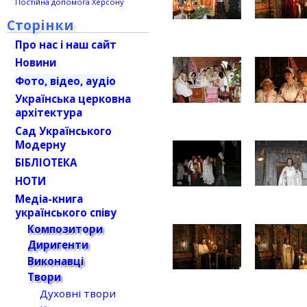
Постійна допомога Херсону
Сторінки
Про нас і наш сайт
Новини
Фото, відео, аудіо
Українська церковна
архітектура
Сад Українського
Модерну
БІБЛІОТЕКА
НОТИ
Медіа-книга
українського співу
Композитори
Диригенти
Виконавці
Твори
Духовні твори