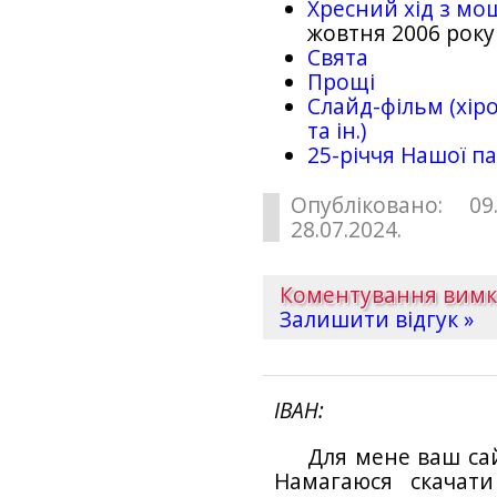
Хресний хід з мо
жовтня 2006 року
Свята
Прощі
Слайд-фільм (хіро
та ін.)
25-рiччя Нашої па
Опубліковано: 09
28.07.2024.
Коментування вим
Залишити відгук »
ІВАН
Для мене ваш са
Намагаюся скачат