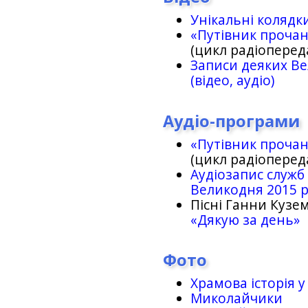
Унікальні колядк
«Путівник проча
(цикл радіоперед
Записи деяких Ве
(відео, аудіо)
Аудіо-програми
«Путівник проча
(цикл радіоперед
Аудіозапис служб
Великодня 2015 
Пісні Ганни Кузем
«Дякую за день»
Фото
Храмова історія у
Миколайчики