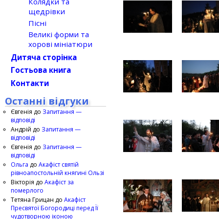
Колядки та
щедрівки
Пісні
Великі форми та
хорові мініатюри
Дитяча сторінка
Гостьова книга
Контакти
Останні відгуки
Євгенія
до
Запитання —
відповіді
Андрій
до
Запитання —
відповіді
Євгенія
до
Запитання —
відповіді
Ольга
до
Акафіст святій
рівноапостольній княгині Ользі
Вікторія
до
Акафіст за
померлого
Тетяна Грицан
до
Акафіст
Пресвятої Богородиці перед Її
чудотворною іконою