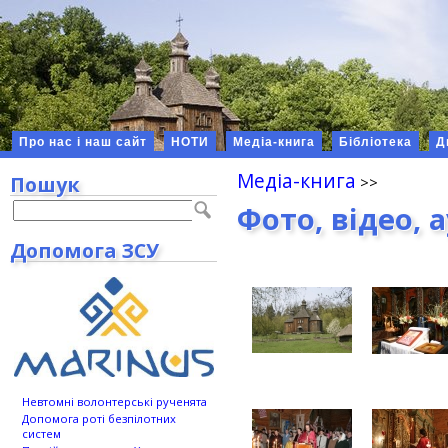
Про нас і наш сайт
НОТИ
Медіа-книга
Бібліотека
Д
Медіа-книга
Пошук
Фото, відео, 
Допомога ЗСУ
Невтомні волонтерські рученята
Допомога роті безпілотних
систем