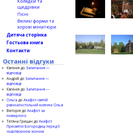
Колядки та
щедрівки
Пісні
Великі форми та
хорові мініатюри
Дитяча сторінка
Гостьова книга
Контакти
Останні відгуки
Євгенія
до
Запитання —
відповіді
Андрій
до
Запитання —
відповіді
Євгенія
до
Запитання —
відповіді
Ольга
до
Акафіст святій
рівноапостольній княгині Ользі
Вікторія
до
Акафіст за
померлого
Тетяна Грицан
до
Акафіст
Пресвятої Богородиці перед Її
чудотворною іконою