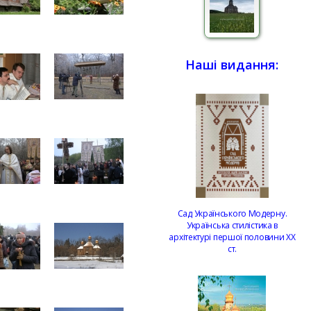
Наші видання:
Сад Українського Модерну.
Українська стилістика в
архітектурі першої половини ХХ
ст.