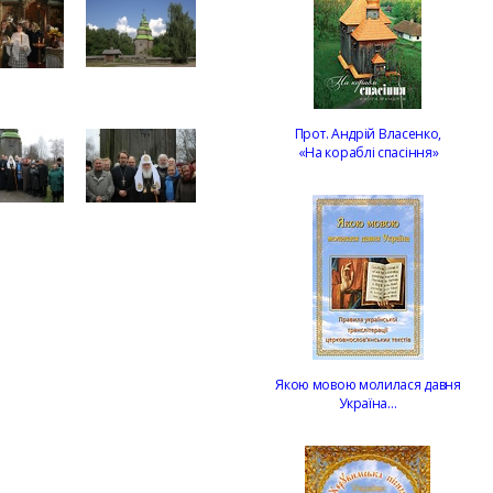
Прот. Андрій Власенко,
«На кораблі спасіння»
Якою мовою молилася давня
Україна…