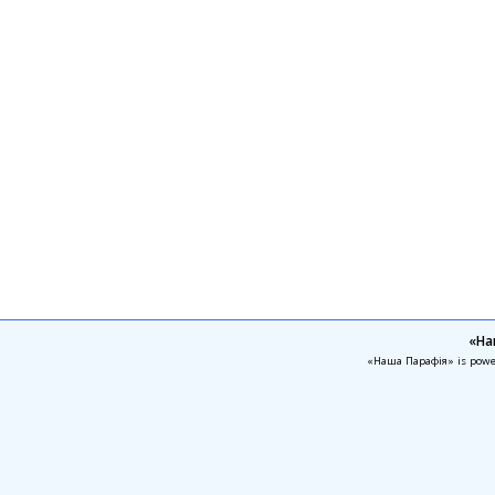
«На
«Наша Парафія» is pow