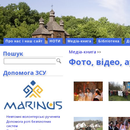
Про нас і наш сайт
НОТИ
Медіа-книга
Бібліотека
Д
Медіа-книга
Пошук
Фото, відео, 
Допомога ЗСУ
Невтомні волонтерські рученята
Допомога роті безпілотних
систем