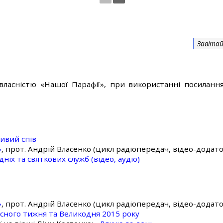
Завітай
власністю «Нашої Парафії», при використанні посилання
ивий спів
»
, прот. Андрій Власенко (цикл радіопередач, відео-додато
ніх та святкових служб (відео, аудіо)
»
, прот. Андрій Власенко (цикл радіопередач, відео-додато
асного тижня та Великодня 2015 року