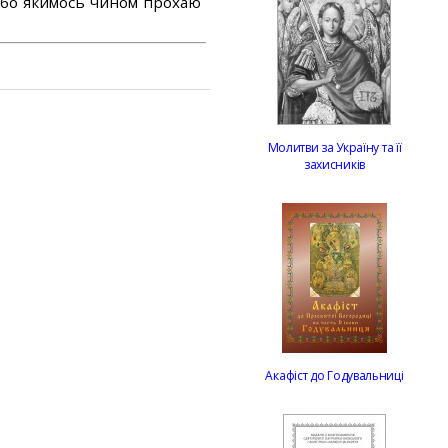
або якимось чином прохаю
Молитви за Україну та її
захисників
Акафіст до Годувальниці