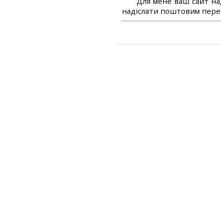
Для мене ваш сайт на
надіслати поштовим перек