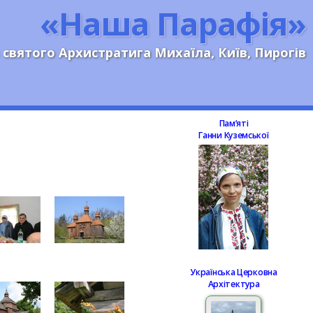
«Наша Парафія»
 святого Архистратига Михаїла, Київ, Пирогів
Памʼяті
Ганни Куземської
Українська Церковна
Архітектура