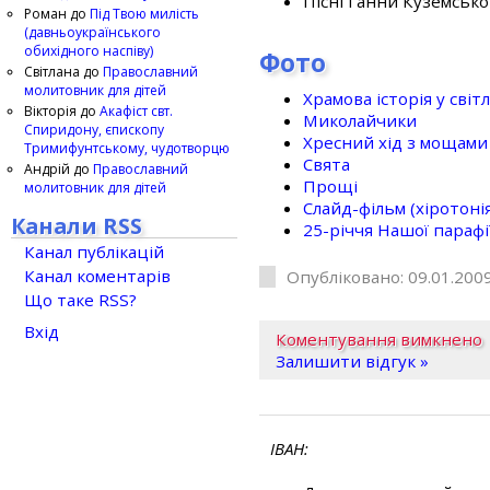
Пісні Ганни Куземсько
Роман
до
Під Твою милість
(давньоукраїнського
обихідного наспіву)
Фото
Світлана
до
Православний
молитовник для дітей
Храмова історія у світ
Вікторія
до
Акафіст свт.
Миколайчики
Спиридону, єпископу
Хресний хід з мощами 
Тримифунтському, чудотворцю
Свята
Андрій
до
Православний
Прощі
молитовник для дітей
Слайд-фільм (хіротонія 
Канали RSS
25-рiччя Нашої парафi
Канал публікацій
Канал коментарів
Опубліковано: 09.01.2009
Що таке RSS?
Вхід
Коментування вимкнено
Залишити відгук »
ІВАН