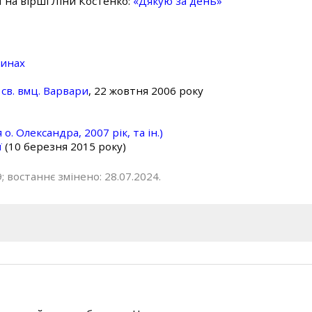
ї на вірші Ліни Костенко:
«Дякую за день»
линах
св. вмц. Варвари
, 22 жовтня 2006 року
о. Олександра, 2007 рік, та ін.)
ї
(10 березня 2015 року)
; востаннє змінено: 28.07.2024.