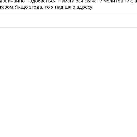
дзвичайно подобається. Намагаюся скачати молитовник, 
азом. Якщо згода, то я надішлю адресу.