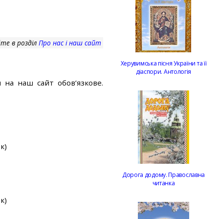
те в розділ
Про нас і наш сайт
Херувимська пісня України та її
діаспори. Антологія
 на наш сайт обов’язкове.
к)
Дорога додому. Православна
читанка
к)