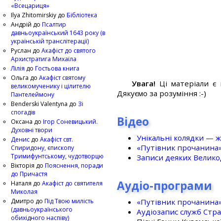
«Всецариця»
Ilya Zhitomirskiy
до
Бібліотека
Андрій
до
Псалтир
давньоукраїнський 1643 року (в
українській транслітерації)
Руслан
до
Акафіст до святого
Архистратига Михаїла
Лілія
до
Гостьова книга
Ольга
до
Акафіст святому
Увага!
Ці матеріали є 
великомученику і цілителю
Дякуємо за розуміння :-)
Пантелеймону
Benderski Valentyna
до
Зі
спогадів
Відео
Оксана
до
Ігор Соневицький.
Духовні твори
Унікальні колядки — ж
Денис
до
Акафіст свт.
«Путівник прочанина
Спиридону, єпископу
Тримифунтському, чудотворцю
Записи деяких Великод
Вікторія
до
Пояснення, поради
до Причастя
Аудіо-програми
Наталя
до
Акафіст до святителя
Миколая
«Путівник прочанина
Дмитро
до
Під Твою милість
(давньоукраїнського
Аудіозапис служб Стр
обихідного наспіву)