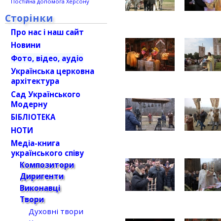
Постійна допомога Херсону
Сторінки
Про нас і наш сайт
Новини
Фото, відео, аудіо
Українська церковна
архітектура
Сад Українського
Модерну
БІБЛІОТЕКА
НОТИ
Медіа-книга
українського співу
Композитори
Диригенти
Виконавці
Твори
Духовні твори