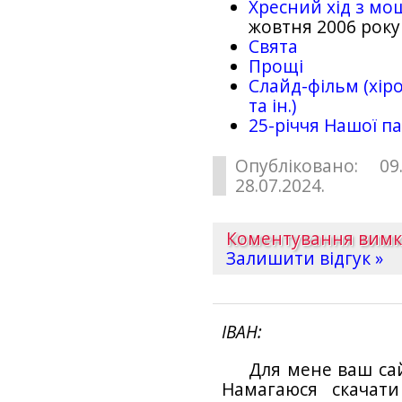
Хресний хід з мо
жовтня 2006 року
Свята
Прощі
Слайд-фільм (хіро
та ін.)
25-рiччя Нашої па
Опубліковано: 09
28.07.2024.
Коментування вим
Залишити відгук »
ІВАН
Для мене ваш са
Намагаюся скачат