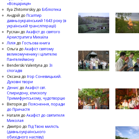
«Всецариця»
Ilya Zhitomirskiy
до
Бібліотека
Андрій
до
Псалтир
давньоукраїнський 1643 року (в
українській транслітерації)
Руслан
до
Акафіст до святого
Архистратига Михаїла
Лілія
до
Гостьова книга
Ольга
до
Акафіст святому
великомученику і цілителю
Пантелеймону
Benderski Valentyna
до
Зі
спогадів
Оксана
до
Ігор Соневицький.
Духовні твори
Денис
до
Акафіст свт.
Спиридону, єпископу
Тримифунтському, чудотворцю
Вікторія
до
Пояснення, поради
до Причастя
Наталя
до
Акафіст до святителя
Миколая
Дмитро
до
Під Твою милість
(давньоукраїнського
обихідного наспіву)