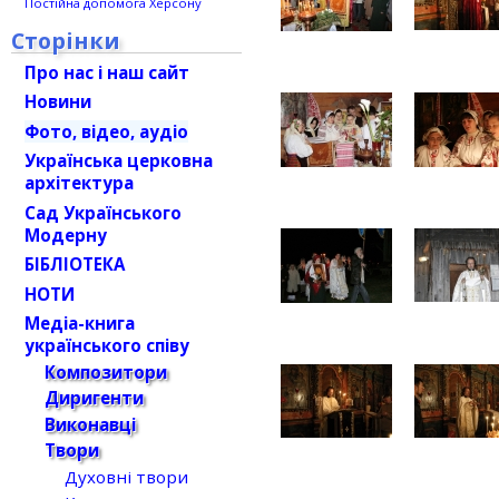
Постійна допомога Херсону
Сторінки
Про нас і наш сайт
Новини
Фото, відео, аудіо
Українська церковна
архітектура
Сад Українського
Модерну
БІБЛІОТЕКА
НОТИ
Медіа-книга
українського співу
Композитори
Диригенти
Виконавці
Твори
Духовні твори