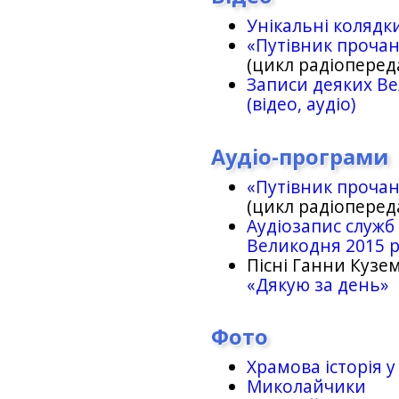
Унікальні колядк
«Путівник проча
(цикл радіоперед
Записи деяких Ве
(відео, аудіо)
Аудіо-програми
«Путівник проча
(цикл радіоперед
Аудіозапис служб
Великодня 2015 
Пісні Ганни Кузем
«Дякую за день»
Фото
Храмова історія у
Миколайчики