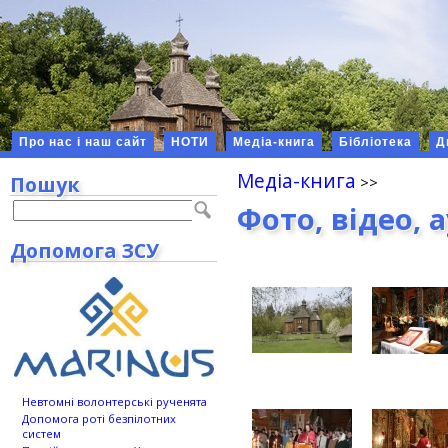
Про нас і наш сайт
НОТИ
Медіа-книга
Бібліотека
Д
Медіа-книга
Пошук
Фото, відео, 
Допомога ЗСУ
Невтомні волонтерські рученята
Допомога роті безпілотних
систем