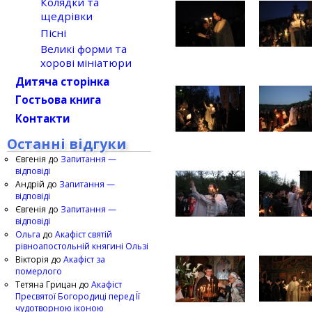
Колядки та
щедрівки
Пісні
Великі форми та
хорові мініатюри
Дитяча сторінка
Гостьова книга
Контакти
Останні відгуки
Євгенія
до
Запитання —
відповіді
Андрій
до
Запитання —
відповіді
Євгенія
до
Запитання —
відповіді
Ольга
до
Акафіст святій
рівноапостольній княгині Ользі
Вікторія
до
Акафіст за
померлого
Тетяна Грицан
до
Акафіст
Пресвятої Богородиці перед Її
чудотворною іконою