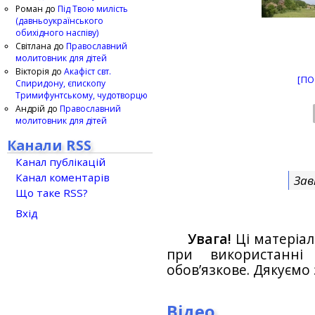
Роман
до
Під Твою милість
(давньоукраїнського
обихідного наспіву)
Світлана
до
Православний
молитовник для дітей
Вікторія
до
Акафіст свт.
[ПО
Спиридону, єпископу
Тримифунтському, чудотворцю
Андрій
до
Православний
молитовник для дітей
Канали RSS
Канал публікацій
Канал коментарів
Зав
Що таке RSS?
Вхід
Увага!
Ці матеріал
при використанн
обов’язкове. Дякуємо 
Відео