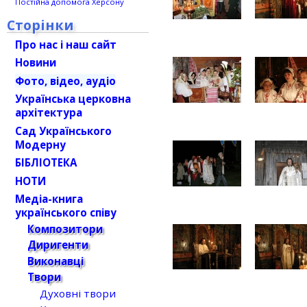
Постійна допомога Херсону
Сторінки
Про нас і наш сайт
Новини
Фото, відео, аудіо
Українська церковна
архітектура
Сад Українського
Модерну
БІБЛІОТЕКА
НОТИ
Медіа-книга
українського співу
Композитори
Диригенти
Виконавці
Твори
Духовні твори