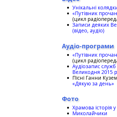
Унікальні колядк
«Путівник проча
(цикл радіоперед
Записи деяких Ве
(відео, аудіо)
Аудіо-програми
«Путівник проча
(цикл радіоперед
Аудіозапис служб
Великодня 2015 
Пісні Ганни Кузем
«Дякую за день»
Фото
Храмова історія у
Миколайчики