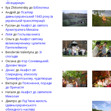
«Всецариця»
Ilya Zhitomirskiy
до
Бібліотека
Андрій
до
Псалтир
давньоукраїнський 1643 року (в
українській транслітерації)
Руслан
до
Акафіст до святого
Архистратига Михаїла
Лілія
до
Гостьова книга
Ольга
до
Акафіст святому
великомученику і цілителю
Пантелеймону
Benderski Valentyna
до
Зі
спогадів
Оксана
до
Ігор Соневицький.
Духовні твори
Денис
до
Акафіст свт.
Спиридону, єпископу
Тримифунтському, чудотворцю
Вікторія
до
Пояснення, поради
до Причастя
Наталя
до
Акафіст до святителя
Миколая
Дмитро
до
Під Твою милість
(давньоукраїнського
обихідного наспіву)