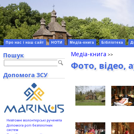
Про нас і наш сайт
НОТИ
Медіа-книга
Бібліотека
Д
Медіа-книга
Пошук
Фото, відео, 
Допомога ЗСУ
Невтомні волонтерські рученята
Допомога роті безпілотних
систем