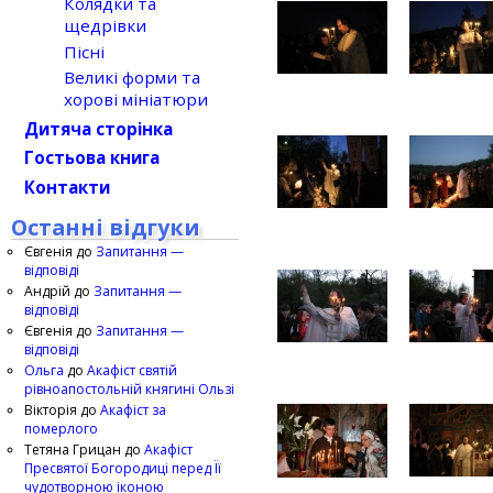
Колядки та
щедрівки
Пісні
Великі форми та
хорові мініатюри
Дитяча сторінка
Гостьова книга
Контакти
Останні відгуки
Євгенія
до
Запитання —
відповіді
Андрій
до
Запитання —
відповіді
Євгенія
до
Запитання —
відповіді
Ольга
до
Акафіст святій
рівноапостольній княгині Ользі
Вікторія
до
Акафіст за
померлого
Тетяна Грицан
до
Акафіст
Пресвятої Богородиці перед Її
чудотворною іконою