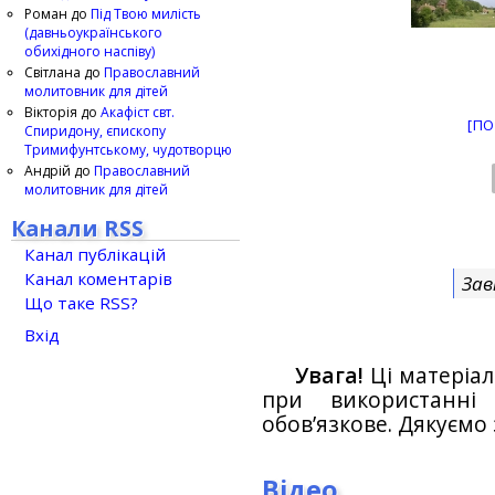
Роман
до
Під Твою милість
(давньоукраїнського
обихідного наспіву)
Світлана
до
Православний
молитовник для дітей
Вікторія
до
Акафіст свт.
[ПО
Спиридону, єпископу
Тримифунтському, чудотворцю
Андрій
до
Православний
молитовник для дітей
Канали RSS
Канал публікацій
Канал коментарів
Зав
Що таке RSS?
Вхід
Увага!
Ці матеріал
при використанн
обов’язкове. Дякуємо 
Відео