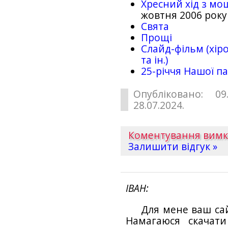
Хресний хід з мо
жовтня 2006 року
Свята
Прощі
Слайд-фільм (хіро
та ін.)
25-рiччя Нашої па
Опубліковано: 09
28.07.2024.
Коментування вим
Залишити відгук »
ІВАН
Для мене ваш са
Намагаюся скачат