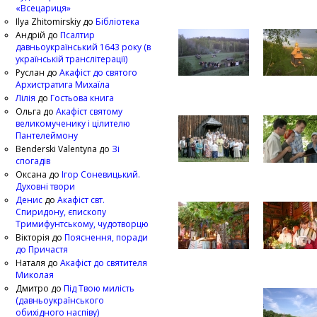
«Всецариця»
Ilya Zhitomirskiy
до
Бібліотека
Андрій
до
Псалтир
давньоукраїнський 1643 року (в
українській транслітерації)
Руслан
до
Акафіст до святого
Архистратига Михаїла
Лілія
до
Гостьова книга
Ольга
до
Акафіст святому
великомученику і цілителю
Пантелеймону
Benderski Valentyna
до
Зі
спогадів
Оксана
до
Ігор Соневицький.
Духовні твори
Денис
до
Акафіст свт.
Спиридону, єпископу
Тримифунтському, чудотворцю
Вікторія
до
Пояснення, поради
до Причастя
Наталя
до
Акафіст до святителя
Миколая
Дмитро
до
Під Твою милість
(давньоукраїнського
обихідного наспіву)