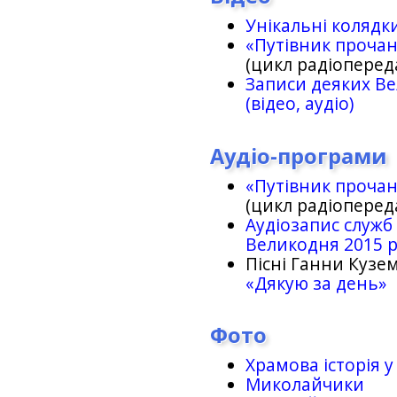
Унікальні колядк
«Путівник проча
(цикл радіоперед
Записи деяких Ве
(відео, аудіо)
Аудіо-програми
«Путівник проча
(цикл радіоперед
Аудіозапис служб
Великодня 2015 
Пісні Ганни Кузем
«Дякую за день»
Фото
Храмова історія у
Миколайчики