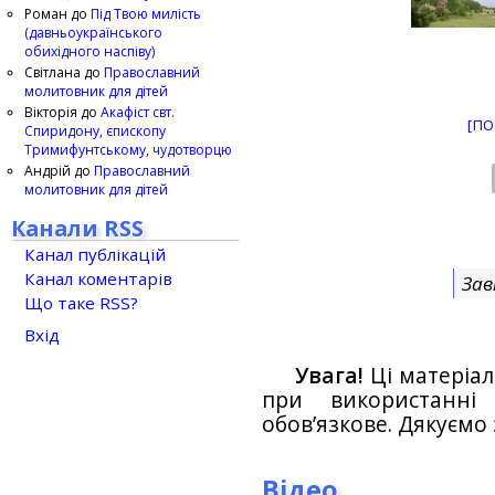
Роман
до
Під Твою милість
(давньоукраїнського
обихідного наспіву)
Світлана
до
Православний
молитовник для дітей
Вікторія
до
Акафіст свт.
[ПО
Спиридону, єпископу
Тримифунтському, чудотворцю
Андрій
до
Православний
молитовник для дітей
Канали RSS
Канал публікацій
Канал коментарів
Зав
Що таке RSS?
Вхід
Увага!
Ці матеріал
при використанн
обов’язкове. Дякуємо 
Відео