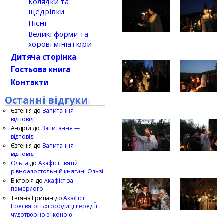
Колядки та
щедрівки
Пісні
Великі форми та
хорові мініатюри
Дитяча сторінка
Гостьова книга
Контакти
Останні відгуки
Євгенія
до
Запитання —
відповіді
Андрій
до
Запитання —
відповіді
Євгенія
до
Запитання —
відповіді
Ольга
до
Акафіст святій
рівноапостольній княгині Ользі
Вікторія
до
Акафіст за
померлого
Тетяна Грицан
до
Акафіст
Пресвятої Богородиці перед Її
чудотворною іконою