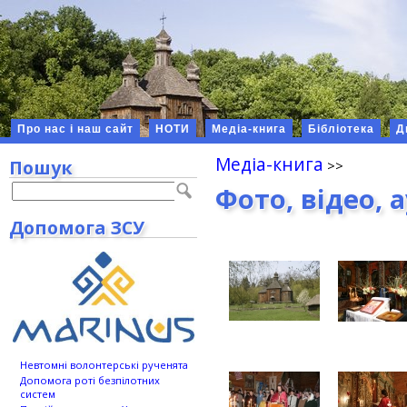
Про нас і наш сайт
НОТИ
Медіа-книга
Бібліотека
Д
Медіа-книга
Пошук
Фото, відео, 
Допомога ЗСУ
Невтомні волонтерські рученята
Допомога роті безпілотних
систем