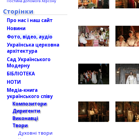
Постійна допомога Херсону
Сторінки
Про нас і наш сайт
Новини
Фото, відео, аудіо
Українська церковна
архітектура
Сад Українського
Модерну
БІБЛІОТЕКА
НОТИ
Медіа-книга
українського співу
Композитори
Диригенти
Виконавці
Твори
Духовні твори