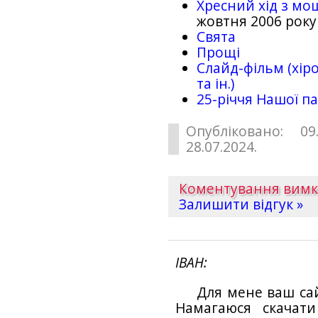
Хресний хід з мо
жовтня 2006 року
Свята
Прощі
Слайд-фільм (хіро
та ін.)
25-рiччя Нашої па
Опубліковано: 09
28.07.2024.
Коментування вим
Залишити відгук »
ІВАН
Для мене ваш са
Намагаюся скачат