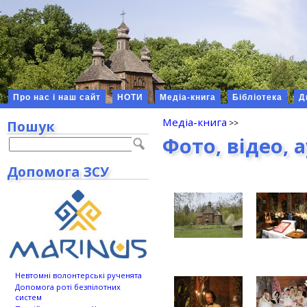
Про нас і наш сайт
НОТИ
Медіа-книга
Бібліотека
Д
Медіа-книга
Пошук
Фото, відео, 
Допомога ЗСУ
Невтомні волонтерські рученята
Допомога роті безпілотних
систем