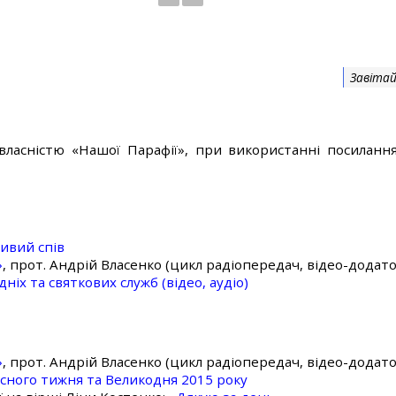
Завітай
власністю «Нашої Парафії», при використанні посилання
ивий спів
»
, прот. Андрій Власенко (цикл радіопередач, відео-додато
ніх та святкових служб (відео, аудіо)
»
, прот. Андрій Власенко (цикл радіопередач, відео-додато
асного тижня та Великодня 2015 року