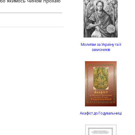
або якимось чином прохаю
Молитви за Україну та її
захисників
Акафіст до Годувальниці