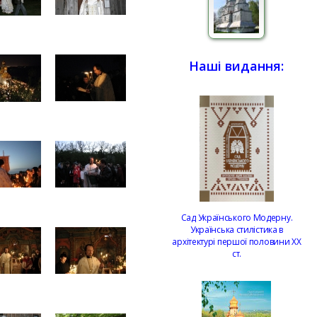
Наші видання:
Сад Українського Модерну.
Українська стилістика в
архітектурі першої половини ХХ
ст.