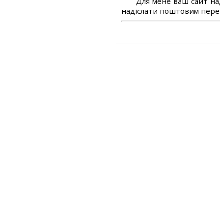
Для мене ваш сайт на
надіслати поштовим перек