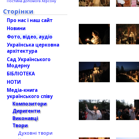
Постійна допомога Херсону
Сторінки
Про нас і наш сайт
Новини
Фото, відео, аудіо
Українська церковна
архітектура
Сад Українського
Модерну
БІБЛІОТЕКА
НОТИ
Медіа-книга
українського співу
Композитори
Диригенти
Виконавці
Твори
Духовні твори