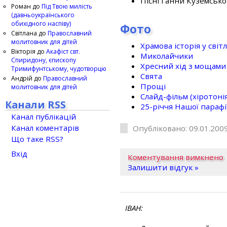
Пісні Ганни Куземсько
Роман
до
Під Твою милість
(давньоукраїнського
обихідного наспіву)
Фото
Світлана
до
Православний
молитовник для дітей
Храмова історія у світ
Вікторія
до
Акафіст свт.
Миколайчики
Спиридону, єпископу
Хресний хід з мощами 
Тримифунтському, чудотворцю
Свята
Андрій
до
Православний
Прощі
молитовник для дітей
Слайд-фільм (хіротонія 
Канали RSS
25-рiччя Нашої парафi
Канал публікацій
Канал коментарів
Опубліковано: 09.01.2009
Що таке RSS?
Вхід
Коментування вимкнено
Залишити відгук »
ІВАН