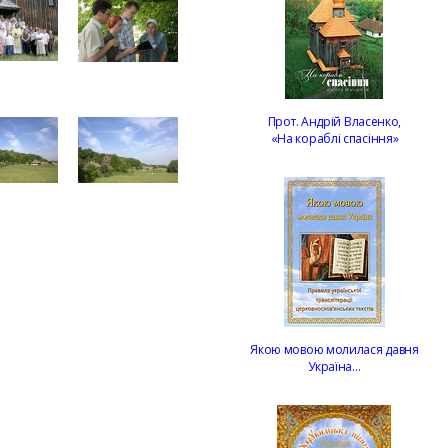
Прот. Андрій Власенко,
«На кораблі спасіння»
Якою мовою молилася давня
Україна…