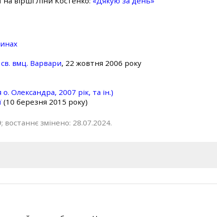
ї на вірші Ліни Костенко:
«Дякую за день»
линах
св. вмц. Варвари
, 22 жовтня 2006 року
о. Олександра, 2007 рік, та ін.)
ї
(10 березня 2015 року)
; востаннє змінено: 28.07.2024.