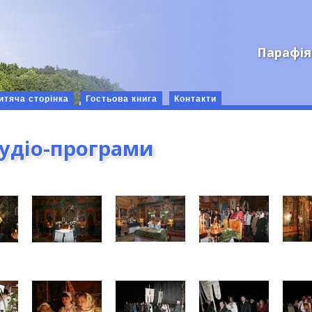
Парафія
итяча сторінка
Гостьова книга
Контакти
аудіо-програми