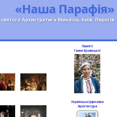
«Наша Парафія»
 святого Архистратига Михаїла, Київ, Пирогів
Памʼяті
Ганни Куземської
Українська Церковна
Архітектура