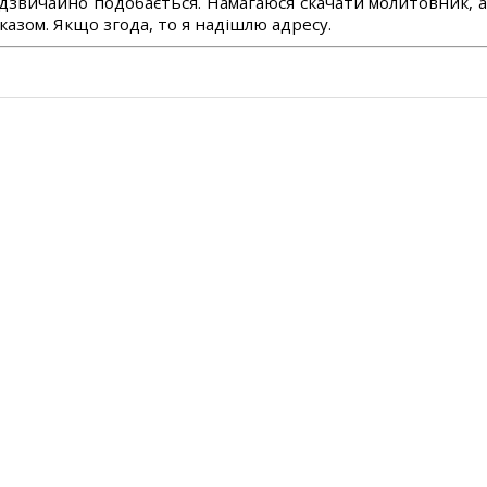
дзвичайно подобається. Намагаюся скачати молитовник, 
азом. Якщо згода, то я надішлю адресу.