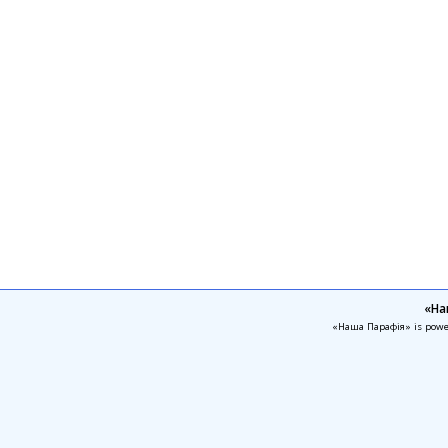
«На
«Наша Парафія» is pow