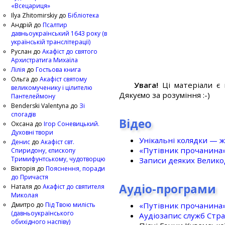
«Всецариця»
Ilya Zhitomirskiy
до
Бібліотека
Андрій
до
Псалтир
давньоукраїнський 1643 року (в
українській транслітерації)
Руслан
до
Акафіст до святого
Архистратига Михаїла
Лілія
до
Гостьова книга
Ольга
до
Акафіст святому
Увага!
Ці матеріали є 
великомученику і цілителю
Дякуємо за розуміння :-)
Пантелеймону
Benderski Valentyna
до
Зі
спогадів
Відео
Оксана
до
Ігор Соневицький.
Духовні твори
Унікальні колядки — ж
Денис
до
Акафіст свт.
«Путівник прочанина
Спиридону, єпископу
Тримифунтському, чудотворцю
Записи деяких Великод
Вікторія
до
Пояснення, поради
до Причастя
Аудіо-програми
Наталя
до
Акафіст до святителя
Миколая
«Путівник прочанина
Дмитро
до
Під Твою милість
(давньоукраїнського
Аудіозапис служб Стр
обихідного наспіву)