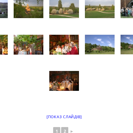
[ПОКАЗ СЛАЙДІВ]
1
2
►