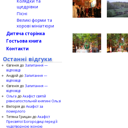
Колядки та
щедрівки
Пісні
Великі форми та
хорові мініатюри
Дитяча сторінка
Гостьова книга
Контакти
Останні відгуки
Євгенія
до
Запитання —
відповіді
Андрій
до
Запитання —
відповіді
Євгенія
до
Запитання —
відповіді
Ольга
до
Акафіст святій
рівноапостольній княгині Ользі
Вікторія
до
Акафіст за
померлого
Тетяна Грицан
до
Акафіст
Пресвятої Богородиці перед Її
чудотворною іконою