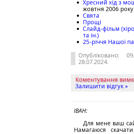
Хресний хід з мо
жовтня 2006 року
Свята
Прощі
Слайд-фільм (хіро
та ін.)
25-рiччя Нашої па
Опубліковано: 09
28.07.2024.
Коментування вим
Залишити відгук »
ІВАН
Для мене ваш са
Намагаюся скачат