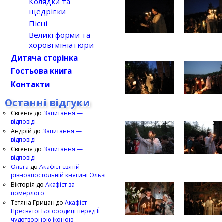
Колядки та
щедрівки
Пісні
Великі форми та
хорові мініатюри
Дитяча сторінка
Гостьова книга
Контакти
Останні відгуки
Євгенія
до
Запитання —
відповіді
Андрій
до
Запитання —
відповіді
Євгенія
до
Запитання —
відповіді
Ольга
до
Акафіст святій
рівноапостольній княгині Ользі
Вікторія
до
Акафіст за
померлого
Тетяна Грицан
до
Акафіст
Пресвятої Богородиці перед Її
чудотворною іконою