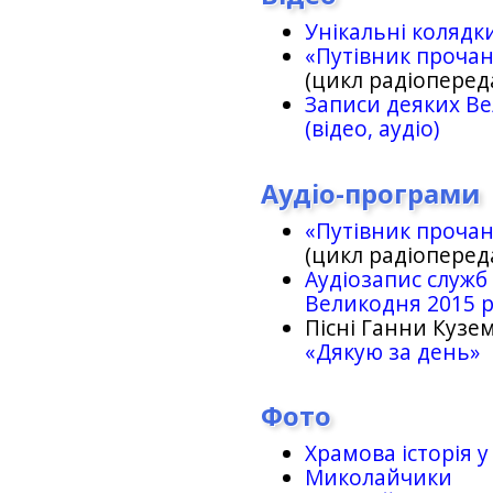
Унікальні колядк
«Путівник проча
(цикл радіоперед
Записи деяких Ве
(відео, аудіо)
Аудіо-програми
«Путівник проча
(цикл радіоперед
Аудіозапис служб
Великодня 2015 
Пісні Ганни Кузем
«Дякую за день»
Фото
Храмова історія у
Миколайчики