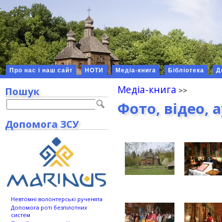
Про нас і наш сайт
НОТИ
Медіа-книга
Бібліотека
Д
Медіа-книга
Пошук
Фото, відео, 
Допомога ЗСУ
Невтомні волонтерські рученята
Допомога роті безпілотних
систем