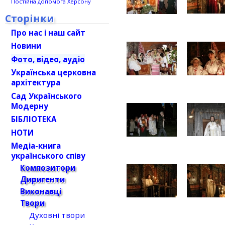
Постійна допомога Херсону
Сторінки
Про нас і наш сайт
Новини
Фото, відео, аудіо
Українська церковна
архітектура
Сад Українського
Модерну
БІБЛІОТЕКА
НОТИ
Медіа-книга
українського співу
Композитори
Диригенти
Виконавці
Твори
Духовні твори