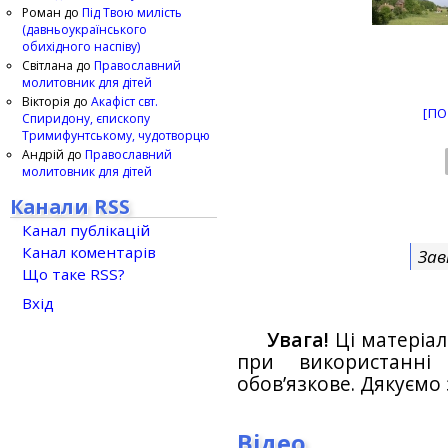
Роман
до
Під Твою милість
(давньоукраїнського
обихідного наспіву)
Світлана
до
Православний
молитовник для дітей
Вікторія
до
Акафіст свт.
[ПО
Спиридону, єпископу
Тримифунтському, чудотворцю
Андрій
до
Православний
молитовник для дітей
Канали RSS
Канал публікацій
Канал коментарів
Зав
Що таке RSS?
Вхід
Увага!
Ці матеріал
при використанн
обов’язкове. Дякуємо 
Відео