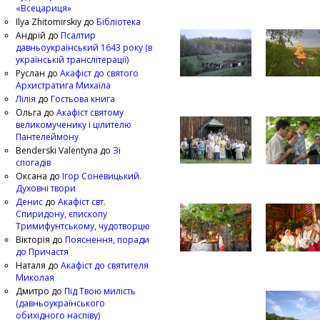
«Всецариця»
Ilya Zhitomirskiy
до
Бібліотека
Андрій
до
Псалтир
давньоукраїнський 1643 року (в
українській транслітерації)
Руслан
до
Акафіст до святого
Архистратига Михаїла
Лілія
до
Гостьова книга
Ольга
до
Акафіст святому
великомученику і цілителю
Пантелеймону
Benderski Valentyna
до
Зі
спогадів
Оксана
до
Ігор Соневицький.
Духовні твори
Денис
до
Акафіст свт.
Спиридону, єпископу
Тримифунтському, чудотворцю
Вікторія
до
Пояснення, поради
до Причастя
Наталя
до
Акафіст до святителя
Миколая
Дмитро
до
Під Твою милість
(давньоукраїнського
обихідного наспіву)