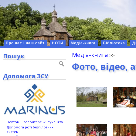
Про нас і наш сайт
НОТИ
Медіа-книга
Бібліотека
Д
Медіа-книга
Пошук
Фото, відео, 
Допомога ЗСУ
Невтомні волонтерські рученята
Допомога роті безпілотних
систем