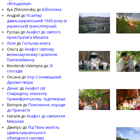
«Всецариця»
Ilya Zhitomirskiy
до
Бібліотека
Андрій
до
Псалтир
давньоукраїнський 1643 року (в
українській транслітерації)
Руслан
до
Акафіст до святого
Архистратига Михаїла
Лілія
до
Гостьова книга
Ольга
до
Акафіст святому
великомученику і цілителю
Пантелеймону
Benderski Valentyna
до
Зі
спогадів
Оксана
до
Ігор Соневицький.
Духовні твори
Денис
до
Акафіст свт.
Спиридону, єпископу
Тримифунтському, чудотворцю
Вікторія
до
Пояснення, поради
до Причастя
Наталя
до
Акафіст до святителя
Миколая
Дмитро
до
Під Твою милість
(давньоукраїнського
обихідного наспіву)