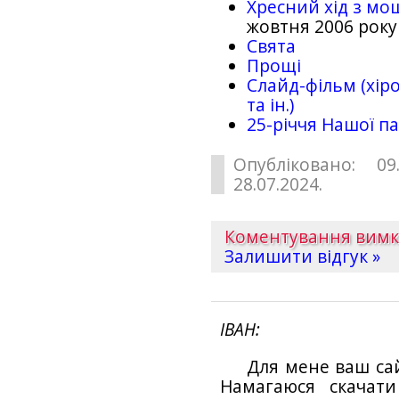
Хресний хід з мо
жовтня 2006 року
Свята
Прощі
Слайд-фільм (хіро
та ін.)
25-рiччя Нашої па
Опубліковано: 09
28.07.2024.
Коментування вим
Залишити відгук »
ІВАН
Для мене ваш са
Намагаюся скачат