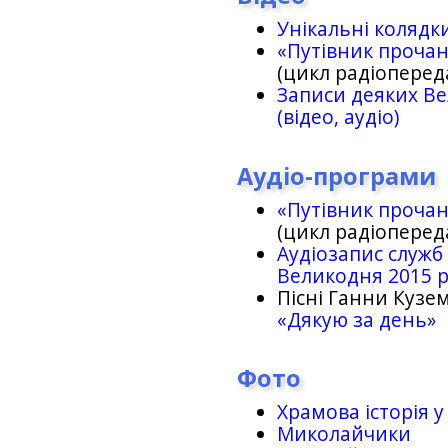
Унікальні колядк
«Путівник проча
(цикл радіоперед
Записи деяких Ве
(відео, аудіо)
Аудіо-програми
«Путівник проча
(цикл радіоперед
Аудіозапис служб
Великодня 2015 
Пісні Ганни Кузем
«Дякую за день»
Фото
Храмова історія у
Миколайчики