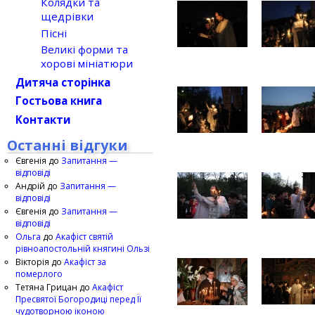
Колядки та
щедрівки
Пісні
Великі форми та
хорові мініатюри
Дитяча сторінка
Гостьова книга
Контакти
Останні відгуки
Євгенія
до
Запитання —
відповіді
Андрій
до
Запитання —
відповіді
Євгенія
до
Запитання —
відповіді
Ольга
до
Акафіст святій
рівноапостольній княгині Ользі
Вікторія
до
Акафіст за
померлого
Тетяна Грицан
до
Акафіст
Пресвятої Богородиці перед Її
чудотворною іконою