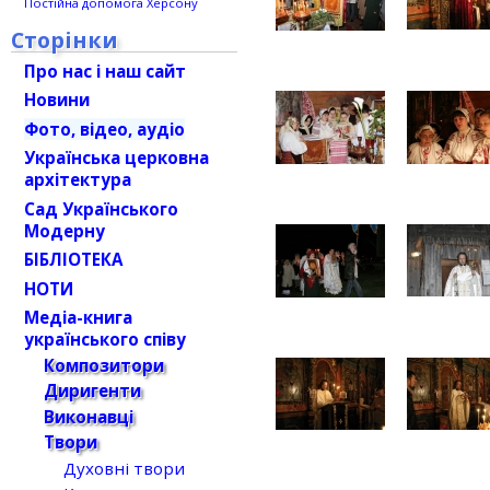
Постійна допомога Херсону
Сторінки
Про нас і наш сайт
Новини
Фото, відео, аудіо
Українська церковна
архітектура
Сад Українського
Модерну
БІБЛІОТЕКА
НОТИ
Медіа-книга
українського співу
Композитори
Диригенти
Виконавці
Твори
Духовні твори