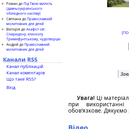
Роман
до
Під Твою милість
(давньоукраїнського
обихідного наспіву)
Світлана
до
Православний
молитовник для дітей
Вікторія
до
Акафіст свт.
[ПО
Спиридону, єпископу
Тримифунтському, чудотворцю
Андрій
до
Православний
молитовник для дітей
Канали RSS
Канал публікацій
Канал коментарів
Зав
Що таке RSS?
Вхід
Увага!
Ці матеріал
при використанн
обов’язкове. Дякуємо 
Відео