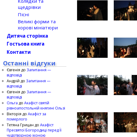
Колядки та
щедрівки
Пісні
Великі форми та
хорові мініатюри
Дитяча сторінка
Гостьова книга
Контакти
Останні відгуки
Євгенія
до
Запитання —
відповіді
Андрій
до
Запитання —
відповіді
Євгенія
до
Запитання —
відповіді
Ольга
до
Акафіст святій
рівноапостольній княгині Ользі
Вікторія
до
Акафіст за
померлого
Тетяна Грицан
до
Акафіст
Пресвятої Богородиці перед Її
чудотворною іконою