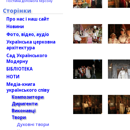
Постійна допомога Херсону
Сторінки
Про нас і наш сайт
Новини
Фото, відео, аудіо
Українська церковна
архітектура
Сад Українського
Модерну
БІБЛІОТЕКА
НОТИ
Медіа-книга
українського співу
Композитори
Диригенти
Виконавці
Твори
Духовні твори