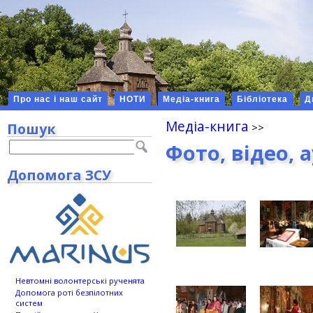
Про нас і наш сайт
НОТИ
Медіа-книга
Бібліотека
Д
Медіа-книга
Пошук
Фото, відео, 
Допомога ЗСУ
Невтомні волонтерські рученята
Допомога роті безпілотних
систем