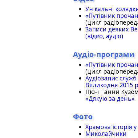
Унікальні колядк
«Путівник проча
(цикл радіоперед
Записи деяких Ве
(відео, аудіо)
Аудіо-програми
«Путівник проча
(цикл радіоперед
Аудіозапис служб
Великодня 2015 
Пісні Ганни Кузем
«Дякую за день»
Фото
Храмова історія у
Миколайчики