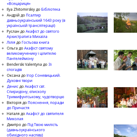
«Всецариця»
Ilya Zhitomirskiy
до
Бібліотека
Андрій
до
Псалтир
давньоукраїнський 1643 року (в
українській транслітерації)
Руслан
до
Акафіст до святого
Архистратига Михаїла
Лілія
до
Гостьова книга
Ольга
до
Акафіст святому
великомученику і цілителю
Пантелеймону
Benderski Valentyna
до
Зі
спогадів
Оксана
до
Ігор Соневицький.
Духовні твори
Денис
до
Акафіст свт.
Спиридону, єпископу
Тримифунтському, чудотворцю
Вікторія
до
Пояснення, поради
до Причастя
Наталя
до
Акафіст до святителя
Миколая
Дмитро
до
Під Твою милість
(давньоукраїнського
обихідного наспіву)