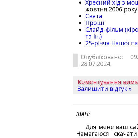
Хресний хід з мо
жовтня 2006 року
Свята
Прощі
Слайд-фільм (хіро
та ін.)
25-рiччя Нашої па
Опубліковано: 09
28.07.2024.
Коментування вим
Залишити відгук »
ІВАН
Для мене ваш са
Намагаюся скачат