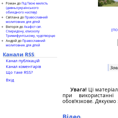
Роман
до
Під Твою милість
(давньоукраїнського
обихідного наспіву)
Світлана
до
Православний
молитовник для дітей
Вікторія
до
Акафіст свт.
[ПО
Спиридону, єпископу
Тримифунтському, чудотворцю
Андрій
до
Православний
молитовник для дітей
Канали RSS
Канал публікацій
Канал коментарів
Зав
Що таке RSS?
Вхід
Увага!
Ці матеріал
при використанн
обов’язкове. Дякуємо 
Відео