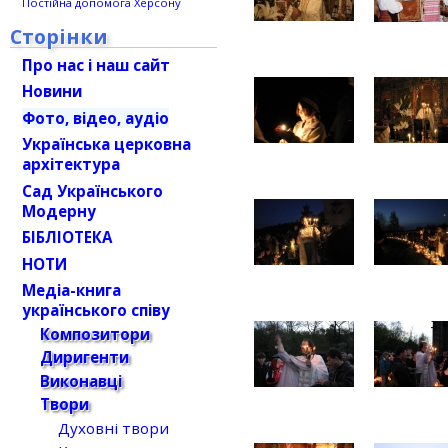
Постійна допомога Херсону
Сторінки
Про нас і наш сайт
Новини
Фото, відео, аудіо
Українська церковна
архітектура
Сад Українського
Модерну
БІБЛІОТЕКА
НОТИ
Медіа-книга
українського співу
Композитори
Диригенти
Виконавці
Твори
Духовні твори