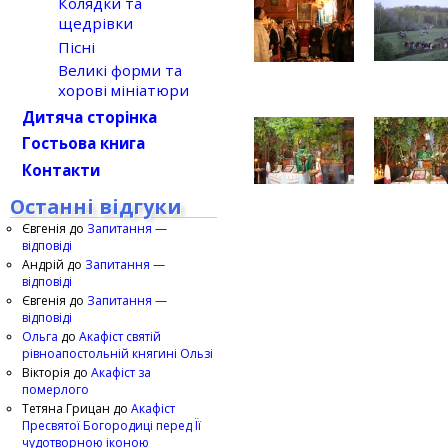
Колядки та
щедрівки
Пісні
Великі форми та
хорові мініатюри
Дитяча сторінка
Гостьова книга
Контакти
Останні відгуки
Євгенія
до
Запитання —
відповіді
Андрій
до
Запитання —
відповіді
Євгенія
до
Запитання —
відповіді
Ольга
до
Акафіст святій
рівноапостольній княгині Ользі
Вікторія
до
Акафіст за
померлого
Тетяна Грицан
до
Акафіст
Пресвятої Богородиці перед Її
чудотворною іконою