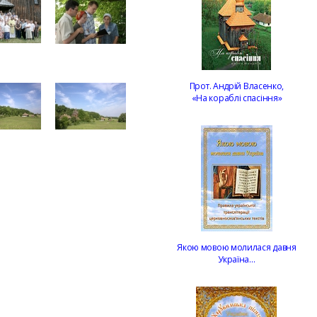
Прот. Андрій Власенко,
«На кораблі спасіння»
Якою мовою молилася давня
Україна…