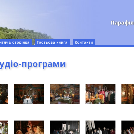
Парафія
итяча сторінка
Гостьова книга
Контакти
аудіо-програми