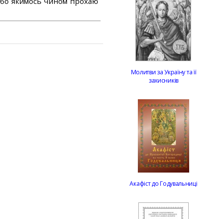
або якимось чином прохаю
Молитви за Україну та її
захисників
Акафіст до Годувальниці