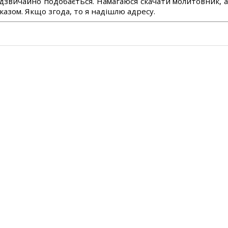
дзвичайно подобається. Намагаюся скачати молитовник, 
азом. Якщо згода, то я надішлю адресу.