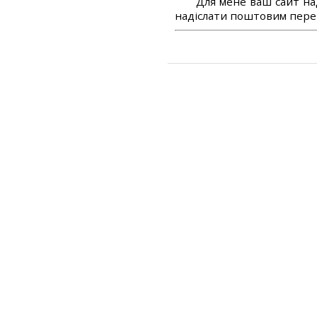
Для мене ваш сайт на
надіслати поштовим перек