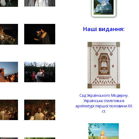
Наші видання:
Сад Українського Модерну.
Українська стилістика в
архітектурі першої половини ХХ
ст.