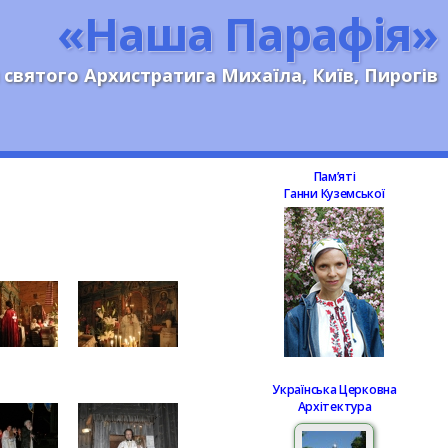
«Наша Парафія»
 святого Архистратига Михаїла, Київ, Пирогів
Памʼяті
Ганни Куземської
Українська Церковна
Архітектура