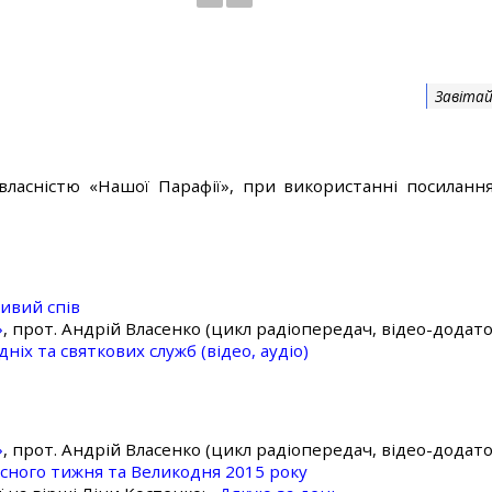
Завітай
власністю «Нашої Парафії», при використанні посилання
ивий спів
»
, прот. Андрій Власенко (цикл радіопередач, відео-додато
ніх та святкових служб (відео, аудіо)
»
, прот. Андрій Власенко (цикл радіопередач, відео-додато
асного тижня та Великодня 2015 року