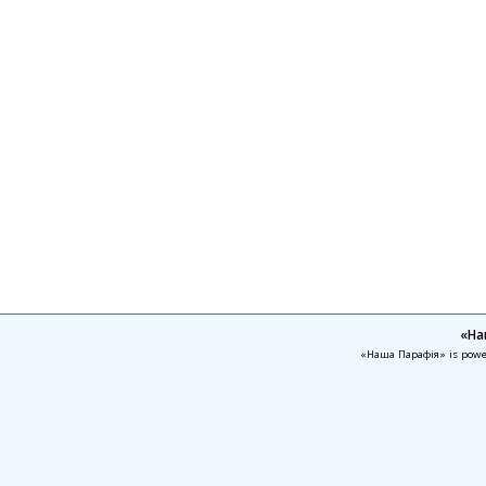
«На
«Наша Парафія» is pow