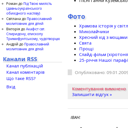
Пісні Ганни Куземсько
Роман
до
Під Твою милість
(давньоукраїнського
обихідного наспіву)
Фото
Світлана
до
Православний
молитовник для дітей
Храмова історія у світ
Вікторія
до
Акафіст свт.
Миколайчики
Спиридону, єпископу
Хресний хід з мощами 
Тримифунтському, чудотворцю
Свята
Андрій
до
Православний
Прощі
молитовник для дітей
Слайд-фільм (хіротонія 
Канали RSS
25-рiччя Нашої парафi
Канал публікацій
Канал коментарів
Опубліковано: 09.01.2009
Що таке RSS?
Вхід
Коментування вимкнено
Залишити відгук »
ІВАН