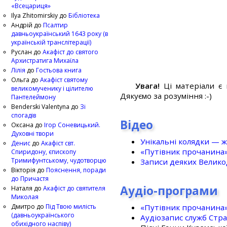
«Всецариця»
Ilya Zhitomirskiy
до
Бібліотека
Андрій
до
Псалтир
давньоукраїнський 1643 року (в
українській транслітерації)
Руслан
до
Акафіст до святого
Архистратига Михаїла
Лілія
до
Гостьова книга
Ольга
до
Акафіст святому
Увага!
Ці матеріали є 
великомученику і цілителю
Дякуємо за розуміння :-)
Пантелеймону
Benderski Valentyna
до
Зі
спогадів
Відео
Оксана
до
Ігор Соневицький.
Духовні твори
Унікальні колядки — ж
Денис
до
Акафіст свт.
«Путівник прочанина
Спиридону, єпископу
Тримифунтському, чудотворцю
Записи деяких Великод
Вікторія
до
Пояснення, поради
до Причастя
Аудіо-програми
Наталя
до
Акафіст до святителя
Миколая
«Путівник прочанина
Дмитро
до
Під Твою милість
(давньоукраїнського
Аудіозапис служб Стр
обихідного наспіву)