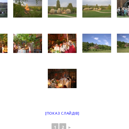
[ПОКАЗ СЛАЙДІВ]
1
2
►