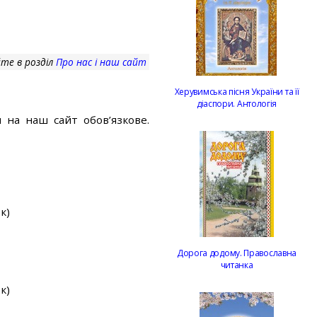
те в розділ
Про нас і наш сайт
Херувимська пісня України та її
діаспори. Антологія
 на наш сайт обов’язкове.
к)
Дорога додому. Православна
читанка
к)