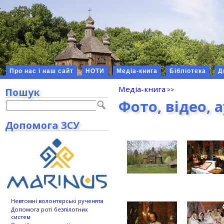
Про нас і наш сайт
НОТИ
Медіа-книга
Бібліотека
Д
Медіа-книга
Пошук
Фото, відео, 
Допомога ЗСУ
Невтомні волонтерські рученята
Допомога роті безпілотних
систем