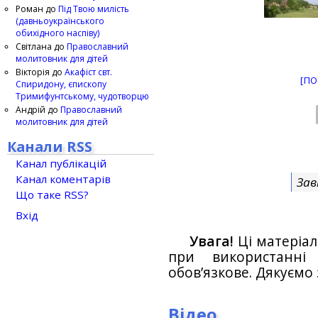
Роман
до
Під Твою милість
(давньоукраїнського
обихідного наспіву)
Світлана
до
Православний
молитовник для дітей
Вікторія
до
Акафіст свт.
[ПО
Спиридону, єпископу
Тримифунтському, чудотворцю
Андрій
до
Православний
молитовник для дітей
Канали RSS
Канал публікацій
Канал коментарів
Зав
Що таке RSS?
Вхід
Увага!
Ці матеріал
при використанн
обов’язкове. Дякуємо 
Відео