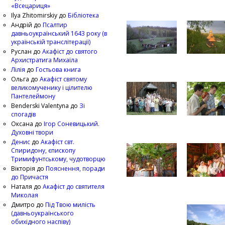
«Всецариця»
Ilya Zhitomirskiy
до
Бібліотека
Андрій
до
Псалтир
давньоукраїнський 1643 року (в
українській транслітерації)
Руслан
до
Акафіст до святого
Архистратига Михаїла
Лілія
до
Гостьова книга
Ольга
до
Акафіст святому
великомученику і цілителю
Пантелеймону
Benderski Valentyna
до
Зі
спогадів
Оксана
до
Ігор Соневицький.
Духовні твори
Денис
до
Акафіст свт.
Спиридону, єпископу
Тримифунтському, чудотворцю
Вікторія
до
Пояснення, поради
до Причастя
Наталя
до
Акафіст до святителя
Миколая
Дмитро
до
Під Твою милість
(давньоукраїнського
обихідного наспіву)