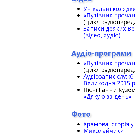
Унікальні колядк
«Путівник проча
(цикл радіоперед
Записи деяких Ве
(відео, аудіо)
Аудіо-програми
«Путівник проча
(цикл радіоперед
Аудіозапис служб
Великодня 2015 
Пісні Ганни Кузем
«Дякую за день»
Фото
Храмова історія у
Миколайчики