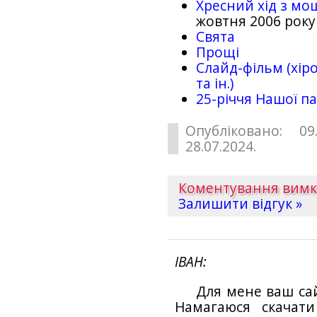
Хресний хід з мо
жовтня 2006 року
Свята
Прощі
Слайд-фільм (хіро
та ін.)
25-рiччя Нашої па
Опубліковано: 09
28.07.2024.
Коментування вим
Залишити відгук »
ІВАН
Для мене ваш са
Намагаюся скачат