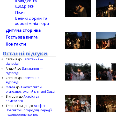
Колядки та
щедрівки
Пісні
Великі форми та
хорові мініатюри
Дитяча сторінка
Гостьова книга
Контакти
Останні відгуки
Євгенія
до
Запитання —
відповіді
Андрій
до
Запитання —
відповіді
Євгенія
до
Запитання —
відповіді
Ольга
до
Акафіст святій
рівноапостольній княгині Ользі
Вікторія
до
Акафіст за
померлого
Тетяна Грицан
до
Акафіст
Пресвятої Богородиці перед Її
чудотворною іконою