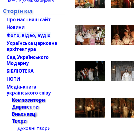
Постійна допомога Херсону
Сторінки
Про нас і наш сайт
Новини
Фото, відео, аудіо
Українська церковна
архітектура
Сад Українського
Модерну
БІБЛІОТЕКА
НОТИ
Медіа-книга
українського співу
Композитори
Диригенти
Виконавці
Твори
Духовні твори