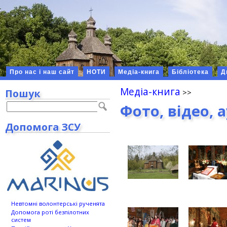
Про нас і наш сайт
НОТИ
Медіа-книга
Бібліотека
Д
Медіа-книга
Пошук
Фото, відео, 
Допомога ЗСУ
Невтомні волонтерські рученята
Допомога роті безпілотних
систем