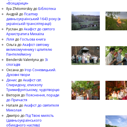
«Всецариця»
Ilya Zhitomirskiy
до
Бібліотека
Андрій
до
Псалтир
давньоукраїнський 1643 року (в
українській транслітерації)
Руслан
до
Акафіст до святого
Архистратига Михаїла
Лілія
до
Гостьова книга
Ольга
до
Акафіст святому
великомученику і цілителю
Пантелеймону
Benderski Valentyna
до
Зі
спогадів
Оксана
до
Ігор Соневицький.
Духовні твори
Денис
до
Акафіст свт.
Спиридону, єпископу
Тримифунтському, чудотворцю
Вікторія
до
Пояснення, поради
до Причастя
Наталя
до
Акафіст до святителя
Миколая
Дмитро
до
Під Твою милість
(давньоукраїнського
обихідного наспіву)