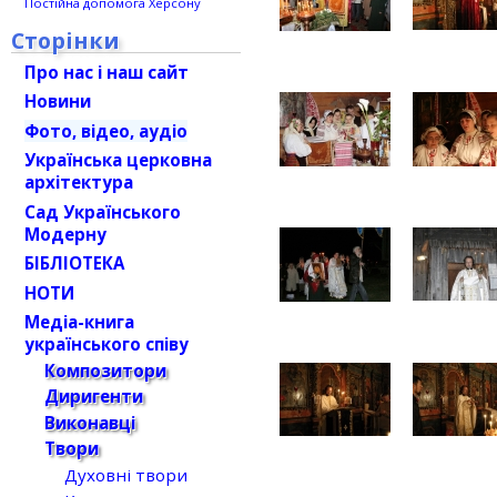
Постійна допомога Херсону
Сторінки
Про нас і наш сайт
Новини
Фото, відео, аудіо
Українська церковна
архітектура
Сад Українського
Модерну
БІБЛІОТЕКА
НОТИ
Медіа-книга
українського співу
Композитори
Диригенти
Виконавці
Твори
Духовні твори