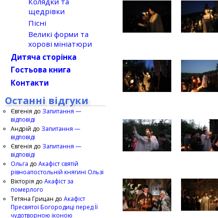
Колядки та
щедрівки
Пісні
Великі форми та
хорові мініатюри
Дитяча сторінка
Гостьова книга
Контакти
Останні відгуки
Євгенія
до
Запитання —
відповіді
Андрій
до
Запитання —
відповіді
Євгенія
до
Запитання —
відповіді
Ольга
до
Акафіст святій
рівноапостольній княгині Ользі
Вікторія
до
Акафіст за
померлого
Тетяна Грицан
до
Акафіст
Пресвятої Богородиці перед Її
чудотворною іконою