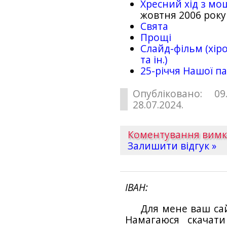
Хресний хід з мо
жовтня 2006 року
Свята
Прощі
Слайд-фільм (хіро
та ін.)
25-рiччя Нашої па
Опубліковано: 09
28.07.2024.
Коментування вим
Залишити відгук »
ІВАН
Для мене ваш са
Намагаюся скачат