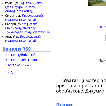
Роман
до
Під Твою милість
(давньоукраїнського
обихідного наспіву)
Світлана
до
Православний
молитовник для дітей
Вікторія
до
Акафіст свт.
[ПО
Спиридону, єпископу
Тримифунтському, чудотворцю
Андрій
до
Православний
молитовник для дітей
Канали RSS
Канал публікацій
Канал коментарів
Зав
Що таке RSS?
Вхід
Увага!
Ці матеріал
при використанн
обов’язкове. Дякуємо 
Відео