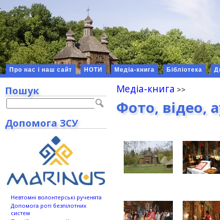
Про нас і наш сайт
НОТИ
Медіа-книга
Бібліотека
Д
Медіа-книга
Пошук
Фото, відео, 
Допомога ЗСУ
Невтомні волонтерські рученята
Допомога роті безпілотних
систем