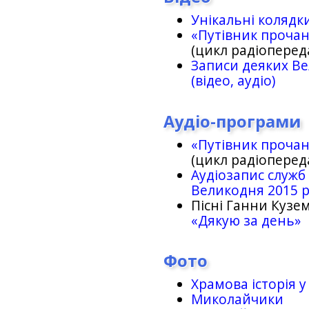
Унікальні колядк
«Путівник проча
(цикл радіоперед
Записи деяких Ве
(відео, аудіо)
Аудіо-програми
«Путівник проча
(цикл радіоперед
Аудіозапис служб
Великодня 2015 
Пісні Ганни Кузем
«Дякую за день»
Фото
Храмова історія у
Миколайчики