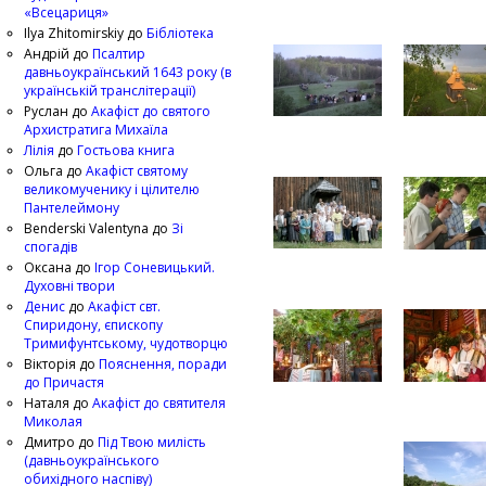
«Всецариця»
Ilya Zhitomirskiy
до
Бібліотека
Андрій
до
Псалтир
давньоукраїнський 1643 року (в
українській транслітерації)
Руслан
до
Акафіст до святого
Архистратига Михаїла
Лілія
до
Гостьова книга
Ольга
до
Акафіст святому
великомученику і цілителю
Пантелеймону
Benderski Valentyna
до
Зі
спогадів
Оксана
до
Ігор Соневицький.
Духовні твори
Денис
до
Акафіст свт.
Спиридону, єпископу
Тримифунтському, чудотворцю
Вікторія
до
Пояснення, поради
до Причастя
Наталя
до
Акафіст до святителя
Миколая
Дмитро
до
Під Твою милість
(давньоукраїнського
обихідного наспіву)