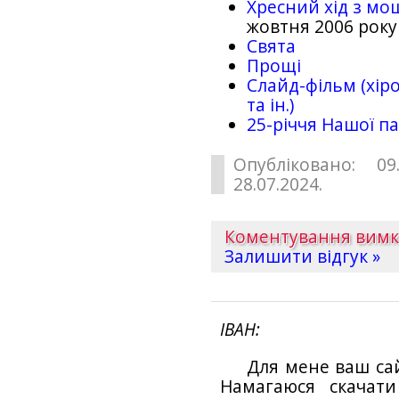
Хресний хід з мо
жовтня 2006 року
Свята
Прощі
Слайд-фільм (хіро
та ін.)
25-рiччя Нашої па
Опубліковано: 09
28.07.2024.
Коментування вим
Залишити відгук »
ІВАН
Для мене ваш са
Намагаюся скачат