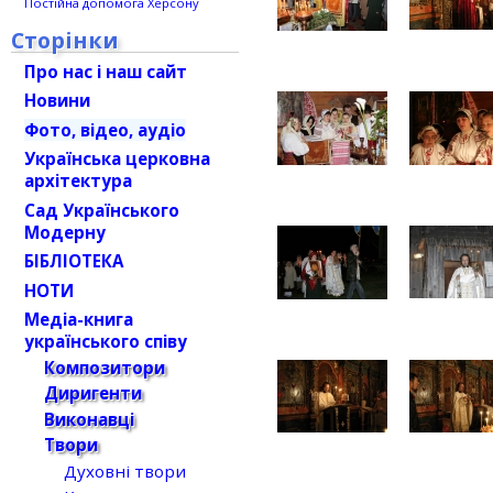
Постійна допомога Херсону
Сторінки
Про нас і наш сайт
Новини
Фото, відео, аудіо
Українська церковна
архітектура
Сад Українського
Модерну
БІБЛІОТЕКА
НОТИ
Медіа-книга
українського співу
Композитори
Диригенти
Виконавці
Твори
Духовні твори