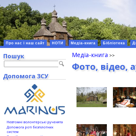
Про нас і наш сайт
НОТИ
Медіа-книга
Бібліотека
Д
Медіа-книга
Пошук
Фото, відео, 
Допомога ЗСУ
Невтомні волонтерські рученята
Допомога роті безпілотних
систем