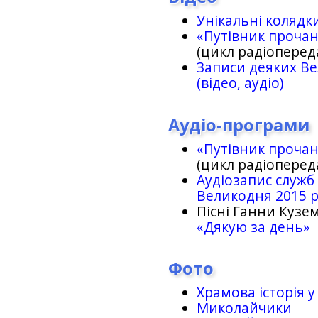
Унікальні колядк
«Путівник проча
(цикл радіоперед
Записи деяких Ве
(відео, аудіо)
Аудіо-програми
«Путівник проча
(цикл радіоперед
Аудіозапис служб
Великодня 2015 
Пісні Ганни Кузем
«Дякую за день»
Фото
Храмова історія у
Миколайчики