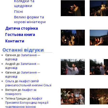
Колядки та
щедрівки
Пісні
Великі форми та
хорові мініатюри
Дитяча сторінка
Гостьова книга
Контакти
Останні відгуки
Євгенія
до
Запитання —
відповіді
Андрій
до
Запитання —
відповіді
Євгенія
до
Запитання —
відповіді
Ольга
до
Акафіст святій
рівноапостольній княгині Ользі
Вікторія
до
Акафіст за
померлого
Тетяна Грицан
до
Акафіст
Пресвятої Богородиці перед Її
чудотворною іконою