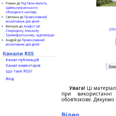
Роман
до
Під Твою милість
(давньоукраїнського
обихідного наспіву)
Світлана
до
Православний
молитовник для дітей
Вікторія
до
Акафіст свт.
[ПО
Спиридону, єпископу
Тримифунтському, чудотворцю
Андрій
до
Православний
молитовник для дітей
Канали RSS
Канал публікацій
Канал коментарів
Зав
Що таке RSS?
Вхід
Увага!
Ці матеріал
при використанн
обов’язкове. Дякуємо 
Відео