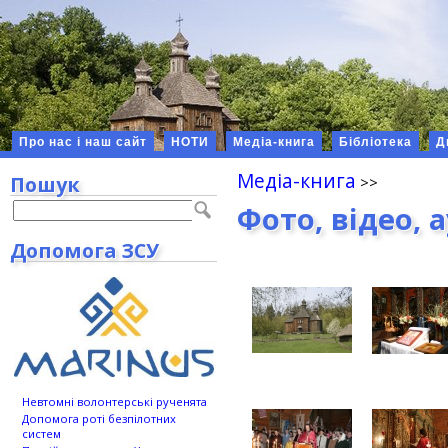
Про нас і наш сайт
НОТИ
Медіа-книга
Бібліотека
Д
Медіа-книга
Пошук
Фото, відео, 
Допомога ЗСУ
Невтомні волонтерські рученята
Допомога роті безпілотних
систем