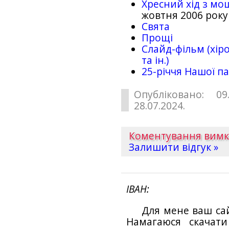
Хресний хід з мо
жовтня 2006 року
Свята
Прощі
Слайд-фільм (хіро
та ін.)
25-рiччя Нашої па
Опубліковано: 09
28.07.2024.
Коментування вим
Залишити відгук »
ІВАН
Для мене ваш са
Намагаюся скачат