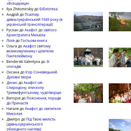
«Всецариця»
Ilya Zhitomirskiy
до
Бібліотека
Андрій
до
Псалтир
давньоукраїнський 1643 року (в
українській транслітерації)
Руслан
до
Акафіст до святого
Архистратига Михаїла
Лілія
до
Гостьова книга
Ольга
до
Акафіст святому
великомученику і цілителю
Пантелеймону
Benderski Valentyna
до
Зі
спогадів
Оксана
до
Ігор Соневицький.
Духовні твори
Денис
до
Акафіст свт.
Спиридону, єпископу
Тримифунтському, чудотворцю
Вікторія
до
Пояснення, поради
до Причастя
Наталя
до
Акафіст до святителя
Миколая
Дмитро
до
Під Твою милість
(давньоукраїнського
обихідного наспіву)