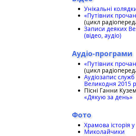
Унікальні колядк
«Путівник проча
(цикл радіоперед
Записи деяких Ве
(відео, аудіо)
Аудіо-програми
«Путівник проча
(цикл радіоперед
Аудіозапис служб
Великодня 2015 
Пісні Ганни Кузем
«Дякую за день»
Фото
Храмова історія у
Миколайчики