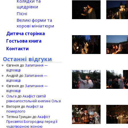
Колядки та
щедрівки
Пісні
Великі форми та
хорові мініатюри
Дитяча сторінка
Гостьова книга
Контакти
Останні відгуки
Євгенія
до
Запитання —
відповіді
Андрій
до
Запитання —
відповіді
Євгенія
до
Запитання —
відповіді
Ольга
до
Акафіст святій
рівноапостольній княгині Ользі
Вікторія
до
Акафіст за
померлого
Тетяна Грицан
до
Акафіст
Пресвятої Богородиці перед Її
чудотворною іконою