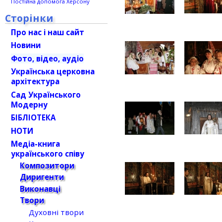
Постійна допомога Херсону
Сторінки
Про нас і наш сайт
Новини
Фото, відео, аудіо
Українська церковна
архітектура
Сад Українського
Модерну
БІБЛІОТЕКА
НОТИ
Медіа-книга
українського співу
Композитори
Диригенти
Виконавці
Твори
Духовні твори