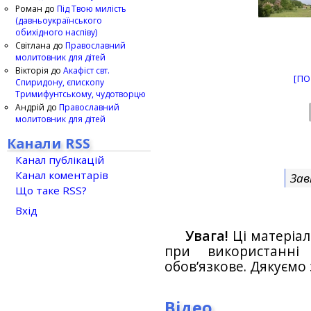
Роман
до
Під Твою милість
(давньоукраїнського
обихідного наспіву)
Світлана
до
Православний
молитовник для дітей
Вікторія
до
Акафіст свт.
[ПО
Спиридону, єпископу
Тримифунтському, чудотворцю
Андрій
до
Православний
молитовник для дітей
Канали RSS
Канал публікацій
Канал коментарів
Зав
Що таке RSS?
Вхід
Увага!
Ці матеріал
при використанн
обов’язкове. Дякуємо 
Відео