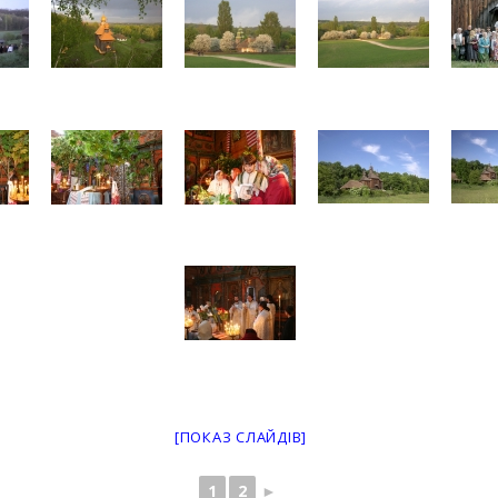
[ПОКАЗ СЛАЙДІВ]
1
2
►