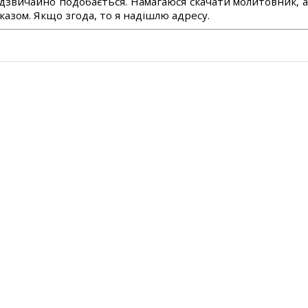
дзвичайно подобається. Намагаюся скачати молитовник, 
азом. Якщо згода, то я надішлю адресу.