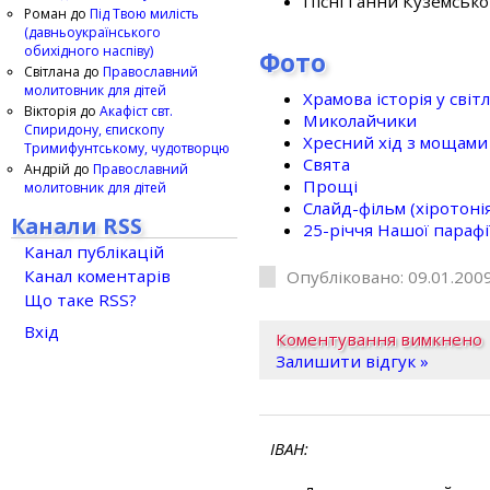
Пісні Ганни Куземсько
Роман
до
Під Твою милість
(давньоукраїнського
обихідного наспіву)
Фото
Світлана
до
Православний
молитовник для дітей
Храмова історія у світ
Вікторія
до
Акафіст свт.
Миколайчики
Спиридону, єпископу
Хресний хід з мощами 
Тримифунтському, чудотворцю
Свята
Андрій
до
Православний
Прощі
молитовник для дітей
Слайд-фільм (хіротонія 
Канали RSS
25-рiччя Нашої парафi
Канал публікацій
Канал коментарів
Опубліковано: 09.01.2009
Що таке RSS?
Вхід
Коментування вимкнено
Залишити відгук »
ІВАН