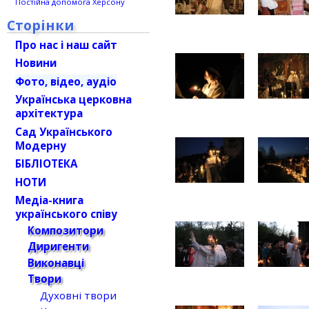
Постійна допомога Херсону
Сторінки
Про нас і наш сайт
Новини
Фото, відео, аудіо
Українська церковна
архітектура
Сад Українського
Модерну
БІБЛІОТЕКА
НОТИ
Медіа-книга
українського співу
Композитори
Диригенти
Виконавці
Твори
Духовні твори