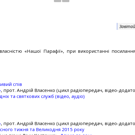
Завітай
власністю «Нашої Парафії», при використанні посилання
ивий спів
»
, прот. Андрій Власенко (цикл радіопередач, відео-додато
ніх та святкових служб (відео, аудіо)
»
, прот. Андрій Власенко (цикл радіопередач, відео-додато
асного тижня та Великодня 2015 року