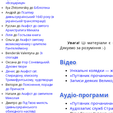
«Всецариця»
Ilya Zhitomirskiy
до
Бібліотека
Андрій
до
Псалтир
давньоукраїнський 1643 року (в
українській транслітерації)
Руслан
до
Акафіст до святого
Архистратига Михаїла
Лілія
до
Гостьова книга
Ольга
до
Акафіст святому
Увага!
Ці матеріали є 
великомученику і цілителю
Дякуємо за розуміння :-)
Пантелеймону
Benderski Valentyna
до
Зі
спогадів
Відео
Оксана
до
Ігор Соневицький.
Духовні твори
Унікальні колядки — ж
Денис
до
Акафіст свт.
«Путівник прочанина
Спиридону, єпископу
Тримифунтському, чудотворцю
Записи деяких Великод
Вікторія
до
Пояснення, поради
до Причастя
Аудіо-програми
Наталя
до
Акафіст до святителя
Миколая
«Путівник прочанина
Дмитро
до
Під Твою милість
(давньоукраїнського
Аудіозапис служб Стр
обихідного наспіву)