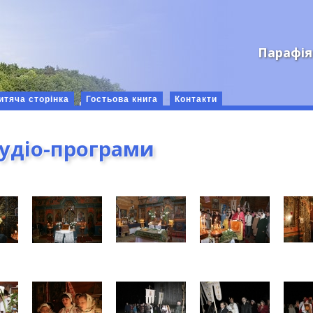
Парафія
итяча сторінка
Гостьова книга
Контакти
аудіо-програми