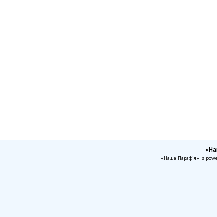
«На
«Наша Парафія» is pow