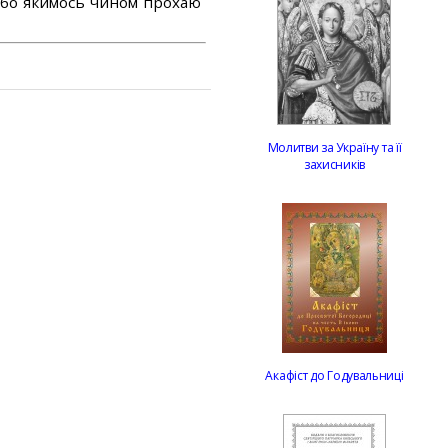
або якимось чином прохаю
Молитви за Україну та її
захисників
Акафіст до Годувальниці