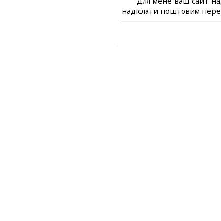
Для мене ваш сайт на
надіслати поштовим перек