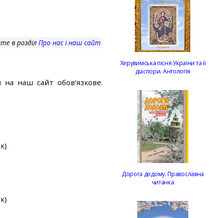
те в розділ
Про нас і наш сайт
Херувимська пісня України та її
діаспори. Антологія
 на наш сайт обов’язкове.
к)
Дорога додому. Православна
читанка
к)