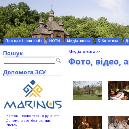
Про нас і наш сайт
НОТИ
Медіа-книга
Бібліотека
Д
Медіа-книга
Пошук
Фото, відео, 
Допомога ЗСУ
Невтомні волонтерські рученята
Допомога роті безпілотних
систем