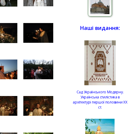
Наші видання:
Сад Українського Модерну.
Українська стилістика в
архітектурі першої половини ХХ
ст.