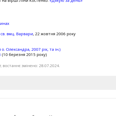
ї на вірші Ліни Костенко:
«Дякую за день»
линах
св. вмц. Варвари
, 22 жовтня 2006 року
о. Олександра, 2007 рік, та ін.)
ї
(10 березня 2015 року)
; востаннє змінено: 28.07.2024.