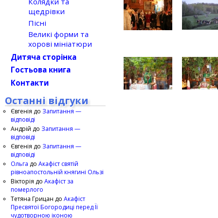
Колядки та
щедрівки
Пісні
Великі форми та
хорові мініатюри
Дитяча сторінка
Гостьова книга
Контакти
Останні відгуки
Євгенія
до
Запитання —
відповіді
Андрій
до
Запитання —
відповіді
Євгенія
до
Запитання —
відповіді
Ольга
до
Акафіст святій
рівноапостольній княгині Ользі
Вікторія
до
Акафіст за
померлого
Тетяна Грицан
до
Акафіст
Пресвятої Богородиці перед Її
чудотворною іконою