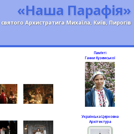
«Наша Парафія»
 святого Архистратига Михаїла, Київ, Пирогів
Памʼяті
Ганни Куземської
Українська Церковна
Архітектура