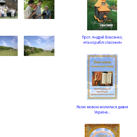
Прот. Андрій Власенко,
«На кораблі спасіння»
Якою мовою молилася давня
Україна…