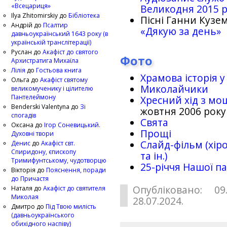
«Всецариця»
Великодня 2015 
Ilya Zhitomirskiy
до
Бібліотека
Пісні Ганни Кузем
Андрій
до
Псалтир
«Дякую за день»
давньоукраїнський 1643 року (в
українській транслітерації)
Руслан
до
Акафіст до святого
Фото
Архистратига Михаїла
Лілія
до
Гостьова книга
Храмова історія у
Ольга
до
Акафіст святому
Миколайчики
великомученику і цілителю
Пантелеймону
Хресний хід з мо
Benderski Valentyna
до
Зі
жовтня 2006 року
спогадів
Свята
Оксана
до
Ігор Соневицький.
Прощі
Духовні твори
Слайд-фільм (хіро
Денис
до
Акафіст свт.
Спиридону, єпископу
та ін.)
Тримифунтському, чудотворцю
25-рiччя Нашої па
Вікторія
до
Пояснення, поради
до Причастя
Опубліковано: 09
Наталя
до
Акафіст до святителя
Миколая
28.07.2024.
Дмитро
до
Під Твою милість
(давньоукраїнського
обихідного наспіву)