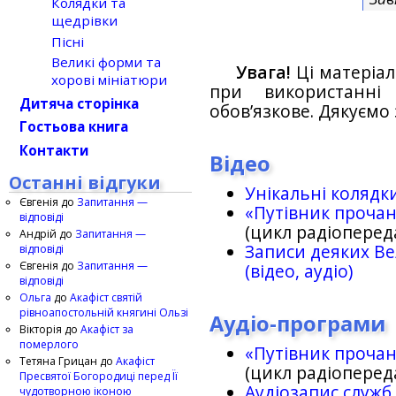
Колядки та
щедрівки
Пісні
Великі форми та
Увага!
Ці матеріал
хорові мініатюри
при використанн
Дитяча сторінка
обов’язкове. Дякуємо 
Гостьова книга
Контакти
Відео
Останні відгуки
Унікальні колядк
Євгенія
до
Запитання —
«Путівник проча
відповіді
(цикл радіоперед
Андрій
до
Запитання —
Записи деяких Ве
відповіді
Євгенія
до
Запитання —
(відео, аудіо)
відповіді
Ольга
до
Акафіст святій
рівноапостольній княгині Ользі
Аудіо-програми
Вікторія
до
Акафіст за
померлого
«Путівник проча
Тетяна Грицан
до
Акафіст
(цикл радіоперед
Пресвятої Богородиці перед Її
Аудіозапис служб
чудотворною іконою