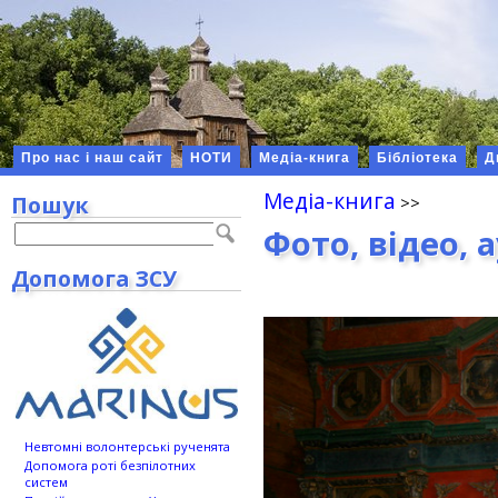
Про нас і наш сайт
НОТИ
Медіа-книга
Бібліотека
Д
Медіа-книга
Пошук
Фото, відео, 
Допомога ЗСУ
Невтомні волонтерські рученята
Допомога роті безпілотних
систем