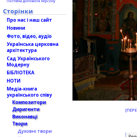
Постійна допомога Херсону
Сторінки
Про нас і наш сайт
Новини
Фото, відео, аудіо
Українська церковна
архітектура
Сад Українського
Модерну
БІБЛІОТЕКА
НОТИ
Медіа-книга
українського співу
Композитори
Диригенти
[ПЕР
Виконавці
Твори
Духовні твори
Зав