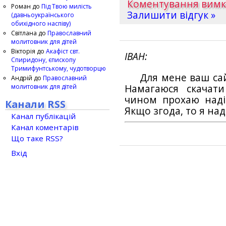
Коментування вим
Роман
до
Під Твою милість
Залишити відгук »
(давньоукраїнського
обихідного наспіву)
Світлана
до
Православний
молитовник для дітей
Вікторія
до
Акафіст свт.
ІВАН
Спиридону, єпископу
Тримифунтському, чудотворцю
Для мене ваш са
Андрій
до
Православний
молитовник для дітей
Намагаюся скачат
чином прохаю наді
Канали RSS
Якщо згода, то я на
Канал публікацій
Канал коментарів
Що таке RSS?
Вхід