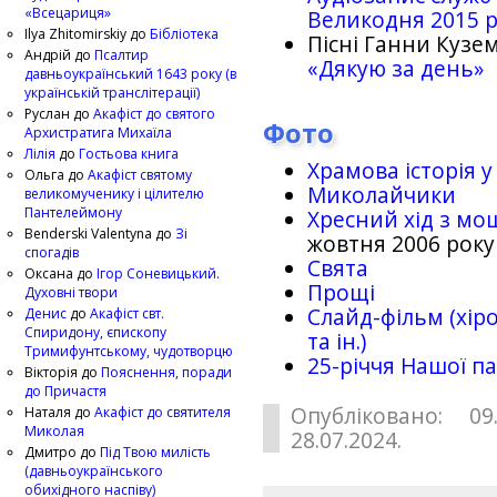
«Всецариця»
Великодня 2015 
Ilya Zhitomirskiy
до
Бібліотека
Пісні Ганни Кузем
Андрій
до
Псалтир
«Дякую за день»
давньоукраїнський 1643 року (в
українській транслітерації)
Руслан
до
Акафіст до святого
Фото
Архистратига Михаїла
Лілія
до
Гостьова книга
Храмова історія у
Ольга
до
Акафіст святому
Миколайчики
великомученику і цілителю
Пантелеймону
Хресний хід з мо
Benderski Valentyna
до
Зі
жовтня 2006 року
спогадів
Свята
Оксана
до
Ігор Соневицький.
Прощі
Духовні твори
Слайд-фільм (хіро
Денис
до
Акафіст свт.
Спиридону, єпископу
та ін.)
Тримифунтському, чудотворцю
25-рiччя Нашої па
Вікторія
до
Пояснення, поради
до Причастя
Опубліковано: 09
Наталя
до
Акафіст до святителя
Миколая
28.07.2024.
Дмитро
до
Під Твою милість
(давньоукраїнського
обихідного наспіву)