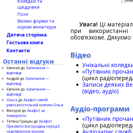
Колядки та
щедрівки
Пісні
Великі форми та
Увага!
Ці матеріал
хорові мініатюри
при використанн
Дитяча сторінка
обов’язкове. Дякуємо 
Гостьова книга
Контакти
Відео
Останні відгуки
Унікальні колядк
Євгенія
до
Запитання —
«Путівник проча
відповіді
(цикл радіоперед
Андрій
до
Запитання —
Записи деяких Ве
відповіді
Євгенія
до
Запитання —
(відео, аудіо)
відповіді
Ольга
до
Акафіст святій
рівноапостольній княгині Ользі
Аудіо-програми
Вікторія
до
Акафіст за
померлого
«Путівник проча
Тетяна Грицан
до
Акафіст
(цикл радіоперед
Пресвятої Богородиці перед Її
Аудіозапис служб
чудотворною іконою