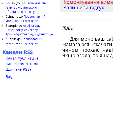
Коментування вим
Роман
до
Під Твою милість
Залишити відгук »
(давньоукраїнського
обихідного наспіву)
Світлана
до
Православний
молитовник для дітей
Вікторія
до
Акафіст свт.
ІВАН
Спиридону, єпископу
Тримифунтському, чудотворцю
Для мене ваш са
Андрій
до
Православний
молитовник для дітей
Намагаюся скачат
чином прохаю наді
Канали RSS
Якщо згода, то я на
Канал публікацій
Канал коментарів
Що таке RSS?
Вхід