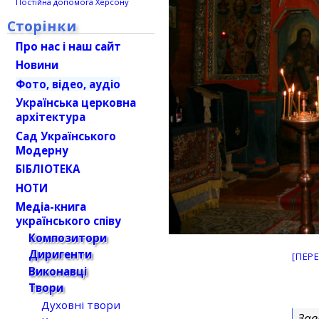
Постійна допомога Херсону
Сторінки
Про нас і наш сайт
Новини
Фото, відео, аудіо
Українська церковна
архітектура
Сад Українського
Модерну
БІБЛІОТЕКА
НОТИ
Медіа-книга
українського співу
Композитори
Диригенти
[ПЕР
Виконавці
Твори
Духовні твори
Зав