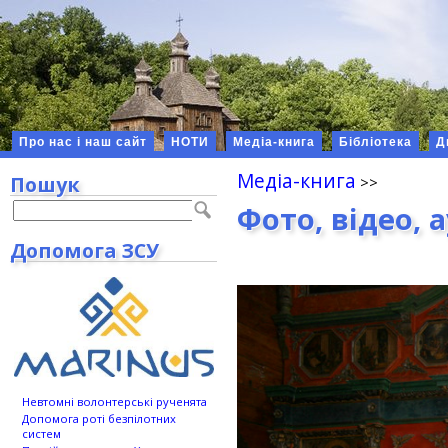
Про нас і наш сайт
НОТИ
Медіа-книга
Бібліотека
Д
Медіа-книга
Пошук
Фото, відео, 
Допомога ЗСУ
Невтомні волонтерські рученята
Допомога роті безпілотних
систем