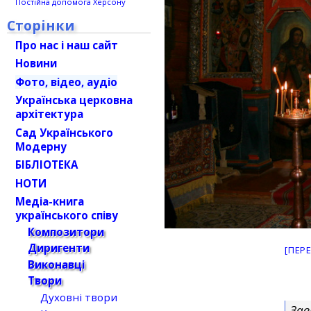
Постійна допомога Херсону
Сторінки
Про нас і наш сайт
Новини
Фото, відео, аудіо
Українська церковна
архітектура
Сад Українського
Модерну
БІБЛІОТЕКА
НОТИ
Медіа-книга
українського співу
Композитори
Диригенти
[ПЕР
Виконавці
Твори
Духовні твори
Зав