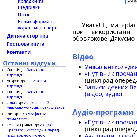
Колядки та
щедрівки
Пісні
Великі форми та
Увага!
Ці матеріал
хорові мініатюри
при використанн
Дитяча сторінка
обов’язкове. Дякуємо 
Гостьова книга
Контакти
Відео
Останні відгуки
Унікальні колядк
Євгенія
до
Запитання —
«Путівник проча
відповіді
(цикл радіоперед
Андрій
до
Запитання —
Записи деяких Ве
відповіді
Євгенія
до
Запитання —
(відео, аудіо)
відповіді
Ольга
до
Акафіст святій
рівноапостольній княгині Ользі
Аудіо-програми
Вікторія
до
Акафіст за
померлого
«Путівник проча
Тетяна Грицан
до
Акафіст
(цикл радіоперед
Пресвятої Богородиці перед Її
Аудіозапис служб
чудотворною іконою