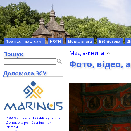
Про нас і наш сайт
НОТИ
Медіа-книга
Бібліотека
Д
Медіа-книга
Пошук
Фото, відео, 
Допомога ЗСУ
Невтомні волонтерські рученята
Допомога роті безпілотних
систем