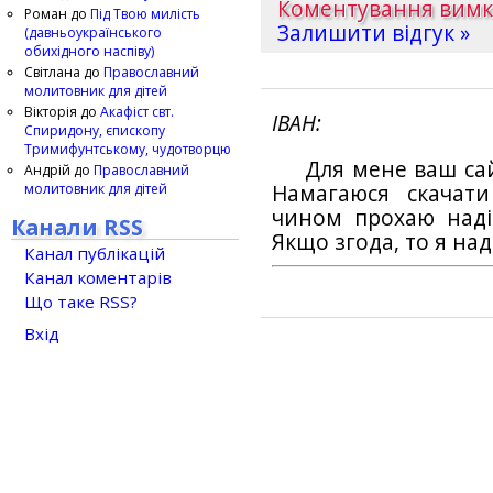
Коментування вим
Роман
до
Під Твою милість
Залишити відгук »
(давньоукраїнського
обихідного наспіву)
Світлана
до
Православний
молитовник для дітей
Вікторія
до
Акафіст свт.
ІВАН
Спиридону, єпископу
Тримифунтському, чудотворцю
Для мене ваш са
Андрій
до
Православний
молитовник для дітей
Намагаюся скачат
чином прохаю наді
Канали RSS
Якщо згода, то я на
Канал публікацій
Канал коментарів
Що таке RSS?
Вхід