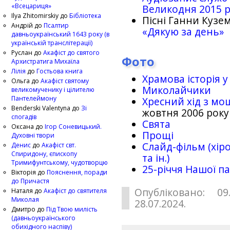
«Всецариця»
Великодня 2015 
Ilya Zhitomirskiy
до
Бібліотека
Пісні Ганни Кузем
Андрій
до
Псалтир
«Дякую за день»
давньоукраїнський 1643 року (в
українській транслітерації)
Руслан
до
Акафіст до святого
Фото
Архистратига Михаїла
Лілія
до
Гостьова книга
Храмова історія у
Ольга
до
Акафіст святому
Миколайчики
великомученику і цілителю
Пантелеймону
Хресний хід з мо
Benderski Valentyna
до
Зі
жовтня 2006 року
спогадів
Свята
Оксана
до
Ігор Соневицький.
Прощі
Духовні твори
Слайд-фільм (хіро
Денис
до
Акафіст свт.
Спиридону, єпископу
та ін.)
Тримифунтському, чудотворцю
25-рiччя Нашої па
Вікторія
до
Пояснення, поради
до Причастя
Опубліковано: 09
Наталя
до
Акафіст до святителя
Миколая
28.07.2024.
Дмитро
до
Під Твою милість
(давньоукраїнського
обихідного наспіву)