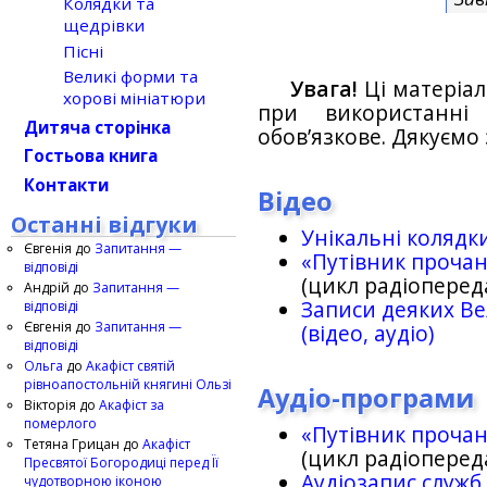
Колядки та
щедрівки
Пісні
Великі форми та
Увага!
Ці матеріал
хорові мініатюри
при використанн
Дитяча сторінка
обов’язкове. Дякуємо 
Гостьова книга
Контакти
Відео
Останні відгуки
Унікальні колядк
Євгенія
до
Запитання —
«Путівник проча
відповіді
(цикл радіоперед
Андрій
до
Запитання —
Записи деяких Ве
відповіді
Євгенія
до
Запитання —
(відео, аудіо)
відповіді
Ольга
до
Акафіст святій
рівноапостольній княгині Ользі
Аудіо-програми
Вікторія
до
Акафіст за
померлого
«Путівник проча
Тетяна Грицан
до
Акафіст
(цикл радіоперед
Пресвятої Богородиці перед Її
Аудіозапис служб
чудотворною іконою