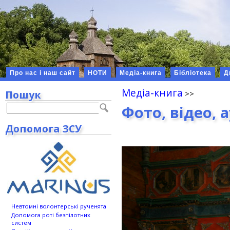
Про нас і наш сайт
НОТИ
Медіа-книга
Бібліотека
Д
Медіа-книга
Пошук
Фото, відео, 
Допомога ЗСУ
Невтомні волонтерські рученята
Допомога роті безпілотних
систем