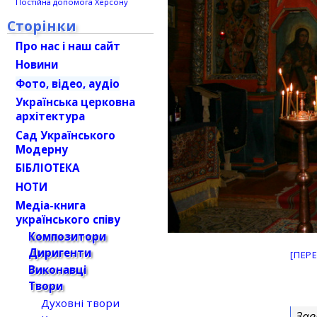
Постійна допомога Херсону
Сторінки
Про нас і наш сайт
Новини
Фото, відео, аудіо
Українська церковна
архітектура
Сад Українського
Модерну
БІБЛІОТЕКА
НОТИ
Медіа-книга
українського співу
Композитори
Диригенти
[ПЕР
Виконавці
Твори
Духовні твори
Зав