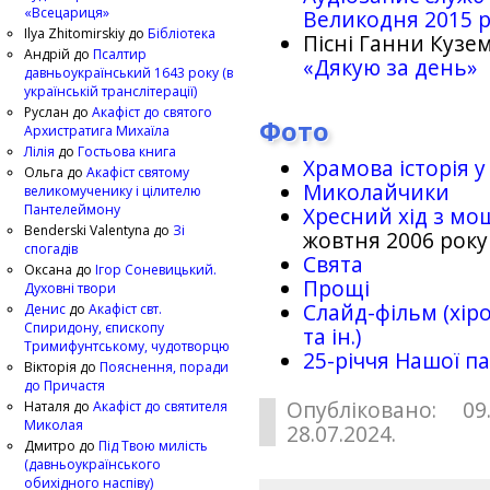
«Всецариця»
Великодня 2015 
Ilya Zhitomirskiy
до
Бібліотека
Пісні Ганни Кузем
Андрій
до
Псалтир
«Дякую за день»
давньоукраїнський 1643 року (в
українській транслітерації)
Руслан
до
Акафіст до святого
Фото
Архистратига Михаїла
Лілія
до
Гостьова книга
Храмова історія у
Ольга
до
Акафіст святому
Миколайчики
великомученику і цілителю
Пантелеймону
Хресний хід з мо
Benderski Valentyna
до
Зі
жовтня 2006 року
спогадів
Свята
Оксана
до
Ігор Соневицький.
Прощі
Духовні твори
Слайд-фільм (хіро
Денис
до
Акафіст свт.
Спиридону, єпископу
та ін.)
Тримифунтському, чудотворцю
25-рiччя Нашої па
Вікторія
до
Пояснення, поради
до Причастя
Опубліковано: 09
Наталя
до
Акафіст до святителя
Миколая
28.07.2024.
Дмитро
до
Під Твою милість
(давньоукраїнського
обихідного наспіву)