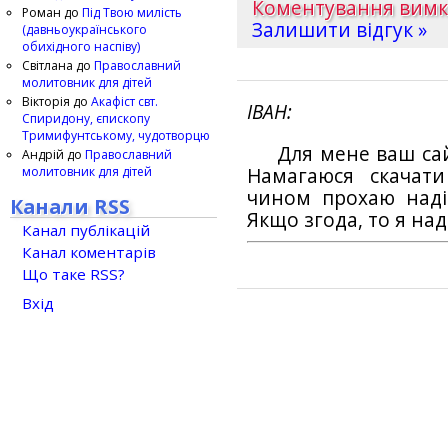
Коментування вим
Роман
до
Під Твою милість
Залишити відгук »
(давньоукраїнського
обихідного наспіву)
Світлана
до
Православний
молитовник для дітей
Вікторія
до
Акафіст свт.
ІВАН
Спиридону, єпископу
Тримифунтському, чудотворцю
Для мене ваш са
Андрій
до
Православний
молитовник для дітей
Намагаюся скачат
чином прохаю наді
Канали RSS
Якщо згода, то я на
Канал публікацій
Канал коментарів
Що таке RSS?
Вхід