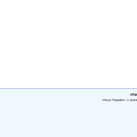
«На
«Наша Парафія» is pow