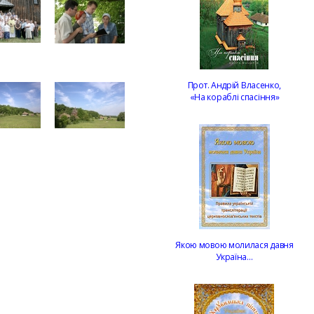
Прот. Андрій Власенко,
«На кораблі спасіння»
Якою мовою молилася давня
Україна…