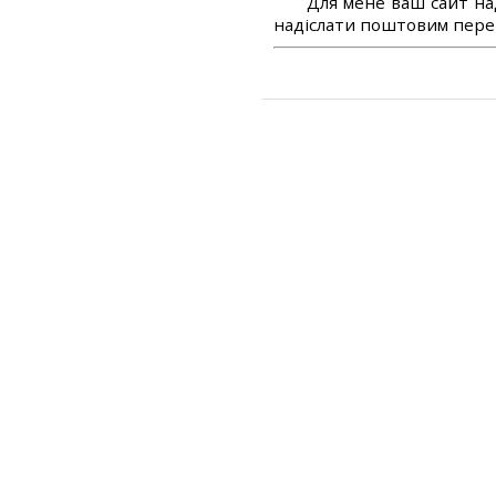
Для мене ваш сайт на
надіслати поштовим перек