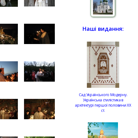
Наші видання:
Сад Українського Модерну.
Українська стилістика в
архітектурі першої половини ХХ
ст.