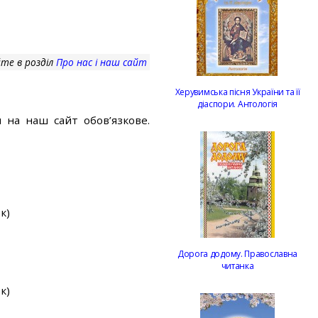
те в розділ
Про нас і наш сайт
Херувимська пісня України та її
діаспори. Антологія
 на наш сайт обов’язкове.
к)
Дорога додому. Православна
читанка
к)