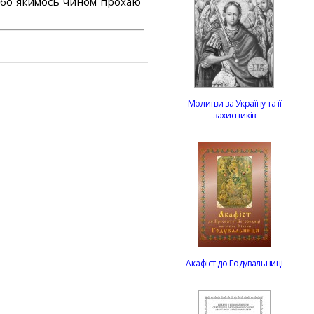
або якимось чином прохаю
Молитви за Україну та її
захисників
Акафіст до Годувальниці