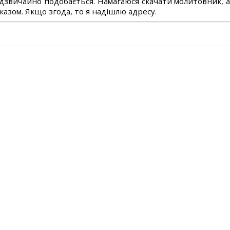
дзвичайно подобається. Намагаюся скачати молитовник, 
азом. Якщо згода, то я надішлю адресу.