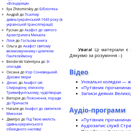
«Всецариця»
Ilya Zhitomirskiy
до
Бібліотека
Андрій
до
Псалтир
давньоукраїнський 1643 року (в
українській транслітерації)
Руслан
до
Акафіст до святого
Архистратига Михаїла
Лілія
до
Гостьова книга
Ольга
до
Акафіст святому
Увага!
Ці матеріали є 
великомученику і цілителю
Дякуємо за розуміння :-)
Пантелеймону
Benderski Valentyna
до
Зі
спогадів
Відео
Оксана
до
Ігор Соневицький.
Духовні твори
Унікальні колядки — ж
Денис
до
Акафіст свт.
«Путівник прочанина
Спиридону, єпископу
Тримифунтському, чудотворцю
Записи деяких Великод
Вікторія
до
Пояснення, поради
до Причастя
Аудіо-програми
Наталя
до
Акафіст до святителя
Миколая
«Путівник прочанина
Дмитро
до
Під Твою милість
(давньоукраїнського
Аудіозапис служб Стр
обихідного наспіву)