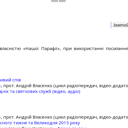
Завітай
власністю «Нашої Парафії», при використанні посилання
ивий спів
»
, прот. Андрій Власенко (цикл радіопередач, відео-додато
ніх та святкових служб (відео, аудіо)
»
, прот. Андрій Власенко (цикл радіопередач, відео-додато
асного тижня та Великодня 2015 року