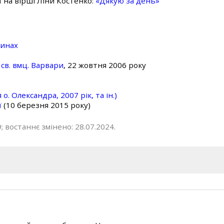
ї на вірші Ліни Костенко:
«Дякую за день»
линах
св. вмц. Варвари
, 22 жовтня 2006 року
о. Олександра, 2007 рік, та ін.)
ї
(10 березня 2015 року)
; востаннє змінено: 28.07.2024.