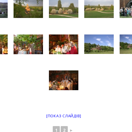
[ПОКАЗ СЛАЙДІВ]
1
2
►