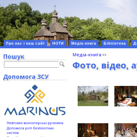
Про нас і наш сайт
НОТИ
Медіа-книга
Бібліотека
Д
Медіа-книга
Пошук
Фото, відео, 
Допомога ЗСУ
Невтомні волонтерські рученята
Допомога роті безпілотних
систем