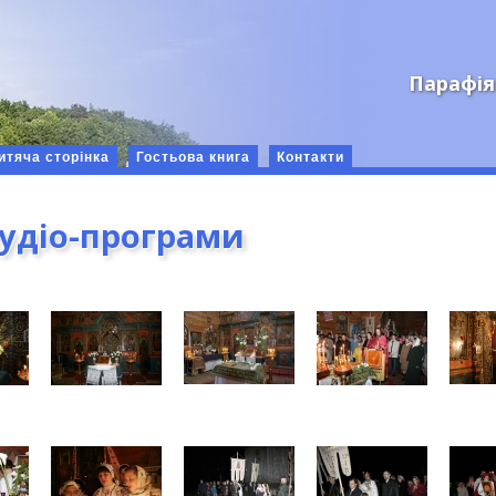
Парафія
итяча сторінка
Гостьова книга
Контакти
аудіо-програми