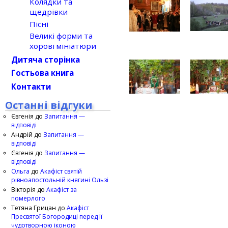
Колядки та
щедрівки
Пісні
Великі форми та
хорові мініатюри
Дитяча сторінка
Гостьова книга
Контакти
Останні відгуки
Євгенія
до
Запитання —
відповіді
Андрій
до
Запитання —
відповіді
Євгенія
до
Запитання —
відповіді
Ольга
до
Акафіст святій
рівноапостольній княгині Ользі
Вікторія
до
Акафіст за
померлого
Тетяна Грицан
до
Акафіст
Пресвятої Богородиці перед Її
чудотворною іконою