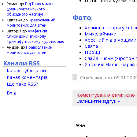
Пісні Ганни Куземсько
Роман
до
Під Твою милість
(давньоукраїнського
обихідного наспіву)
Фото
Світлана
до
Православний
молитовник для дітей
Храмова історія у світ
Вікторія
до
Акафіст свт.
Миколайчики
Спиридону, єпископу
Хресний хід з мощами 
Тримифунтському, чудотворцю
Свята
Андрій
до
Православний
Прощі
молитовник для дітей
Слайд-фільм (хіротонія 
Канали RSS
25-рiччя Нашої парафi
Канал публікацій
Канал коментарів
Опубліковано: 09.01.2009
Що таке RSS?
Вхід
Коментування вимкнено
Залишити відгук »
ІВАН