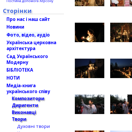
Постійна допомога Херсону
Сторінки
Про нас і наш сайт
Новини
Фото, відео, аудіо
Українська церковна
архітектура
Сад Українського
Модерну
БІБЛІОТЕКА
НОТИ
Медіа-книга
українського співу
Композитори
Диригенти
Виконавці
Твори
Духовні твори