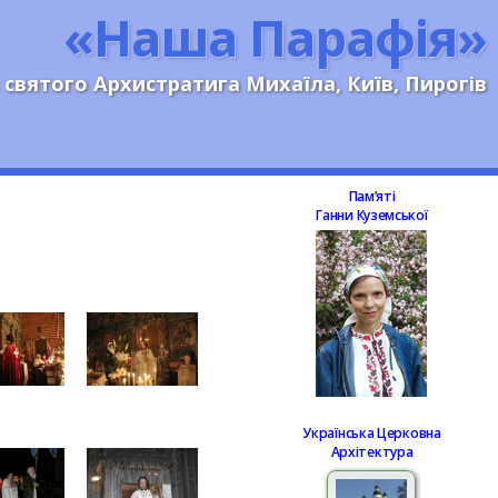
«Наша Парафія»
 святого Архистратига Михаїла, Київ, Пирогів
Памʼяті
Ганни Куземської
Українська Церковна
Архітектура