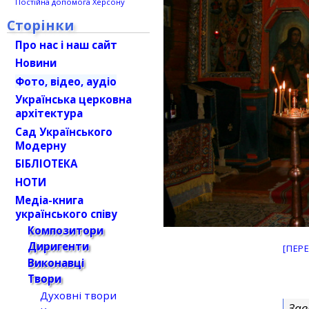
Постійна допомога Херсону
Сторінки
Про нас і наш сайт
Новини
Фото, відео, аудіо
Українська церковна
архітектура
Сад Українського
Модерну
БІБЛІОТЕКА
НОТИ
Медіа-книга
українського співу
Композитори
Диригенти
[ПЕР
Виконавці
Твори
Духовні твори
Зав