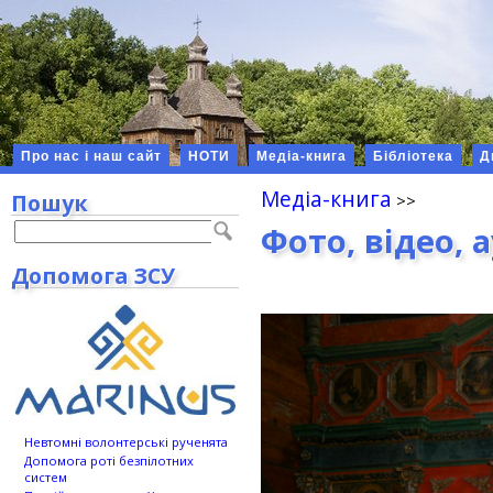
Про нас і наш сайт
НОТИ
Медіа-книга
Бібліотека
Д
Медіа-книга
Пошук
Фото, відео, 
Допомога ЗСУ
Невтомні волонтерські рученята
Допомога роті безпілотних
систем