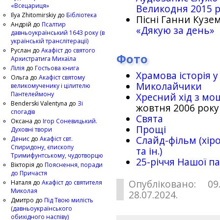
«Всецариця»
Великодня 2015 
Ilya Zhitomirskiy
до
Бібліотека
Пісні Ганни Кузем
Андрій
до
Псалтир
«Дякую за день»
давньоукраїнський 1643 року (в
українській транслітерації)
Руслан
до
Акафіст до святого
Фото
Архистратига Михаїла
Лілія
до
Гостьова книга
Храмова історія у
Ольга
до
Акафіст святому
Миколайчики
великомученику і цілителю
Пантелеймону
Хресний хід з мо
Benderski Valentyna
до
Зі
жовтня 2006 року
спогадів
Свята
Оксана
до
Ігор Соневицький.
Прощі
Духовні твори
Слайд-фільм (хіро
Денис
до
Акафіст свт.
Спиридону, єпископу
та ін.)
Тримифунтському, чудотворцю
25-рiччя Нашої па
Вікторія
до
Пояснення, поради
до Причастя
Опубліковано: 09
Наталя
до
Акафіст до святителя
Миколая
28.07.2024.
Дмитро
до
Під Твою милість
(давньоукраїнського
обихідного наспіву)