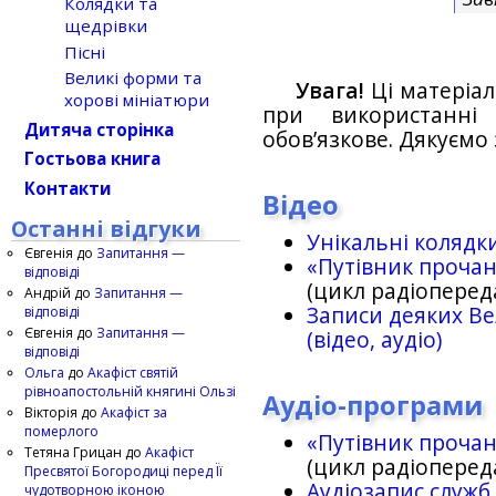
Колядки та
щедрівки
Пісні
Великі форми та
Увага!
Ці матеріал
хорові мініатюри
при використанн
Дитяча сторінка
обов’язкове. Дякуємо 
Гостьова книга
Контакти
Відео
Останні відгуки
Унікальні колядк
Євгенія
до
Запитання —
«Путівник проча
відповіді
(цикл радіоперед
Андрій
до
Запитання —
Записи деяких Ве
відповіді
Євгенія
до
Запитання —
(відео, аудіо)
відповіді
Ольга
до
Акафіст святій
рівноапостольній княгині Ользі
Аудіо-програми
Вікторія
до
Акафіст за
померлого
«Путівник проча
Тетяна Грицан
до
Акафіст
(цикл радіоперед
Пресвятої Богородиці перед Її
Аудіозапис служб
чудотворною іконою