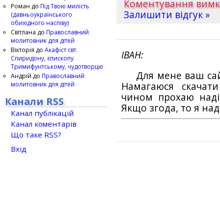
Коментування вим
Роман
до
Під Твою милість
Залишити відгук »
(давньоукраїнського
обихідного наспіву)
Світлана
до
Православний
молитовник для дітей
Вікторія
до
Акафіст свт.
ІВАН
Спиридону, єпископу
Тримифунтському, чудотворцю
Для мене ваш са
Андрій
до
Православний
молитовник для дітей
Намагаюся скачат
чином прохаю наді
Канали RSS
Якщо згода, то я на
Канал публікацій
Канал коментарів
Що таке RSS?
Вхід