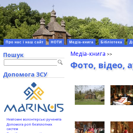
Про нас і наш сайт
НОТИ
Медіа-книга
Бібліотека
Д
Медіа-книга
Пошук
Фото, відео, 
Допомога ЗСУ
Невтомні волонтерські рученята
Допомога роті безпілотних
систем