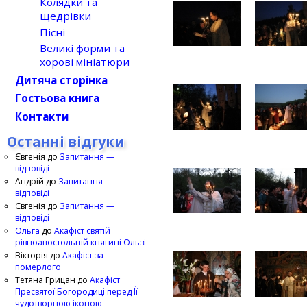
Колядки та
щедрівки
Пісні
Великі форми та
хорові мініатюри
Дитяча сторінка
Гостьова книга
Контакти
Останні відгуки
Євгенія
до
Запитання —
відповіді
Андрій
до
Запитання —
відповіді
Євгенія
до
Запитання —
відповіді
Ольга
до
Акафіст святій
рівноапостольній княгині Ользі
Вікторія
до
Акафіст за
померлого
Тетяна Грицан
до
Акафіст
Пресвятої Богородиці перед Її
чудотворною іконою