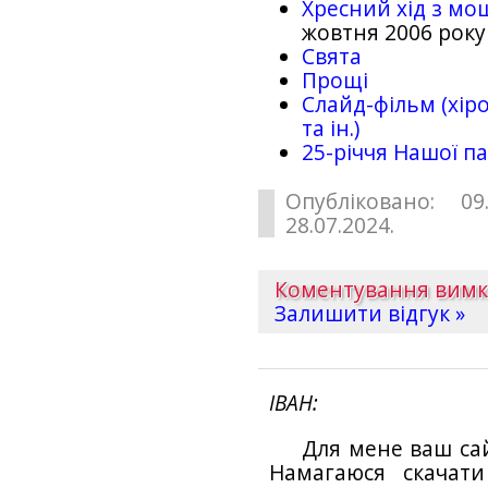
Хресний хід з мо
жовтня 2006 року
Свята
Прощі
Слайд-фільм (хіро
та ін.)
25-рiччя Нашої па
Опубліковано: 09
28.07.2024.
Коментування вим
Залишити відгук »
ІВАН
Для мене ваш са
Намагаюся скачат