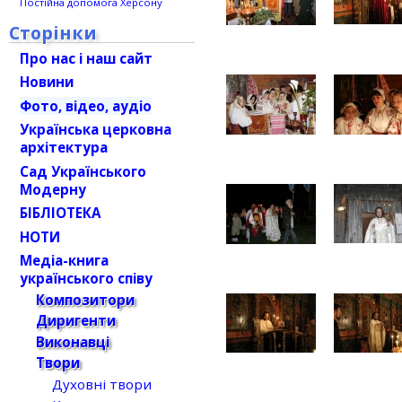
Постійна допомога Херсону
Сторінки
Про нас і наш сайт
Новини
Фото, відео, аудіо
Українська церковна
архітектура
Сад Українського
Модерну
БІБЛІОТЕКА
НОТИ
Медіа-книга
українського співу
Композитори
Диригенти
Виконавці
Твори
Духовні твори