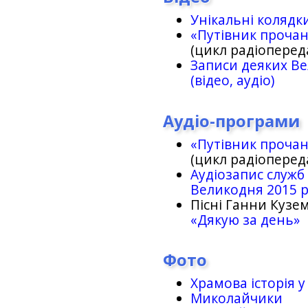
Унікальні колядк
«Путівник проча
(цикл радіоперед
Записи деяких Ве
(відео, аудіо)
Аудіо-програми
«Путівник проча
(цикл радіоперед
Аудіозапис служб
Великодня 2015 
Пісні Ганни Кузем
«Дякую за день»
Фото
Храмова історія у
Миколайчики