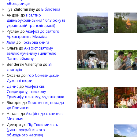
«Всецариця»
Ilya Zhitomirskiy
до
Бібліотека
Андрій
до
Псалтир
давньоукраїнський 1643 року (в
українській транслітерації)
Руслан
до
Акафіст до святого
Архистратига Михаїла
Лілія
до
Гостьова книга
Ольга
до
Акафіст святому
великомученику і цілителю
Пантелеймону
Benderski Valentyna
до
Зі
спогадів
Оксана
до
Ігор Соневицький.
Духовні твори
Денис
до
Акафіст свт.
Спиридону, єпископу
Тримифунтському, чудотворцю
Вікторія
до
Пояснення, поради
до Причастя
Наталя
до
Акафіст до святителя
Миколая
Дмитро
до
Під Твою милість
(давньоукраїнського
обихідного наспіву)