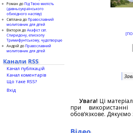
Роман
до
Під Твою милість
(давньоукраїнського
обихідного наспіву)
Світлана
до
Православний
молитовник для дітей
Вікторія
до
Акафіст свт.
[ПО
Спиридону, єпископу
Тримифунтському, чудотворцю
Андрій
до
Православний
молитовник для дітей
Канали RSS
Канал публікацій
Канал коментарів
Зав
Що таке RSS?
Вхід
Увага!
Ці матеріал
при використанн
обов’язкове. Дякуємо 
Відео