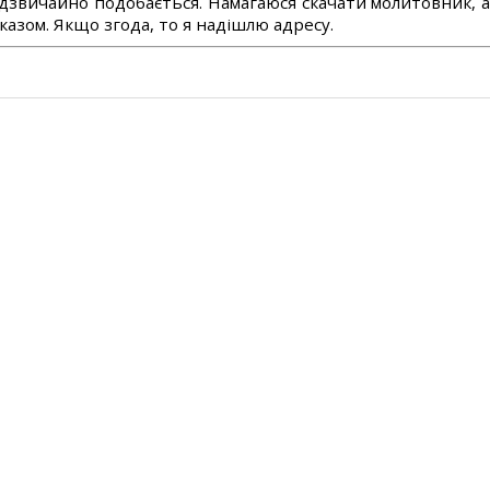
дзвичайно подобається. Намагаюся скачати молитовник, 
азом. Якщо згода, то я надішлю адресу.