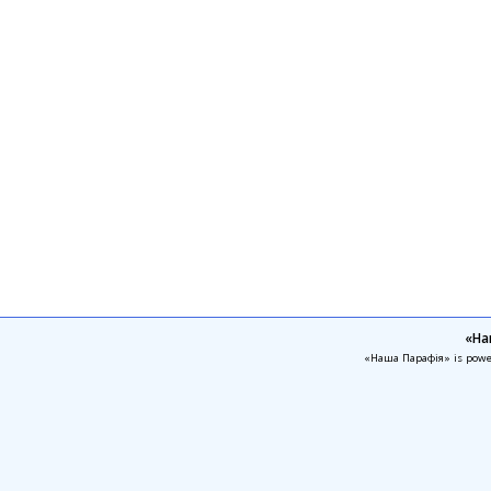
«На
«Наша Парафія» is pow