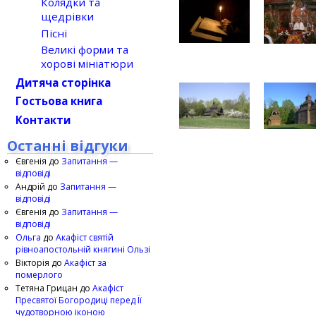
Колядки та
щедрівки
Пісні
Великі форми та
хорові мініатюри
Дитяча сторінка
Гостьова книга
Контакти
Останні відгуки
Євгенія
до
Запитання —
відповіді
Андрій
до
Запитання —
відповіді
Євгенія
до
Запитання —
відповіді
Ольга
до
Акафіст святій
рівноапостольній княгині Ользі
Вікторія
до
Акафіст за
померлого
Тетяна Грицан
до
Акафіст
Пресвятої Богородиці перед Її
чудотворною іконою