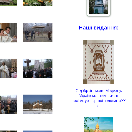
Наші видання:
Сад Українського Модерну.
Українська стилістика в
архітектурі першої половини ХХ
ст.