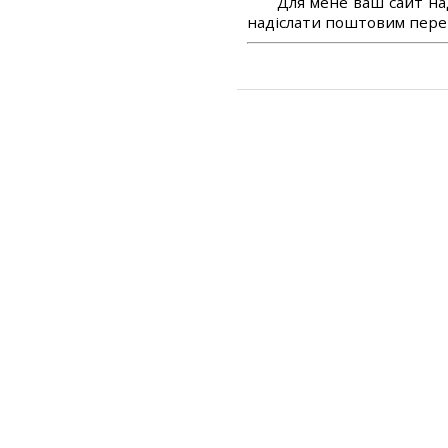
Для мене ваш сайт на
надіслати поштовим перек