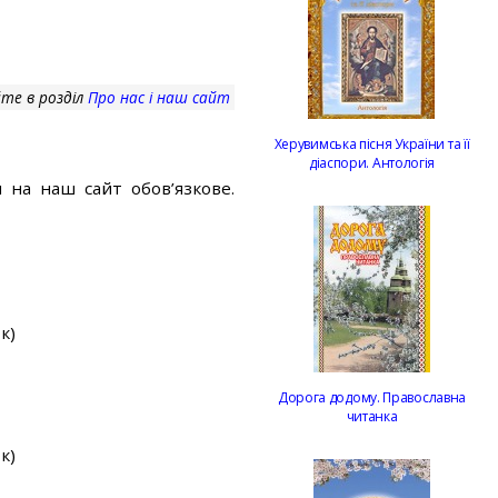
те в розділ
Про нас і наш сайт
Херувимська пісня України та її
діаспори. Антологія
 на наш сайт обов’язкове.
к)
Дорога додому. Православна
читанка
к)