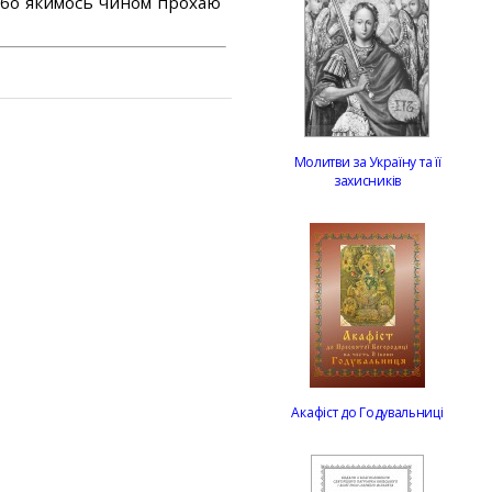
або якимось чином прохаю
Молитви за Україну та її
захисників
Акафіст до Годувальниці