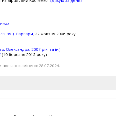
ї на вірші Ліни Костенко:
«Дякую за день»
линах
св. вмц. Варвари
, 22 жовтня 2006 року
о. Олександра, 2007 рік, та ін.)
ї
(10 березня 2015 року)
; востаннє змінено: 28.07.2024.