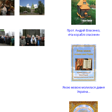
Прот. Андрій Власенко,
«На кораблі спасіння»
Якою мовою молилася давня
Україна…