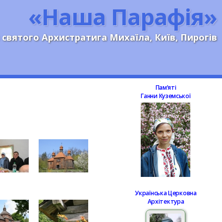
«Наша Парафія»
 святого Архистратига Михаїла, Київ, Пирогів
Памʼяті
Ганни Куземської
Українська Церковна
Архітектура