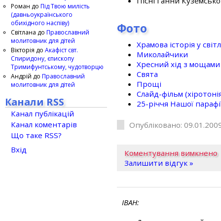
Пісні Ганни Куземсько
Роман
до
Під Твою милість
(давньоукраїнського
обихідного наспіву)
Фото
Світлана
до
Православний
молитовник для дітей
Храмова історія у світ
Вікторія
до
Акафіст свт.
Миколайчики
Спиридону, єпископу
Хресний хід з мощами 
Тримифунтському, чудотворцю
Свята
Андрій
до
Православний
Прощі
молитовник для дітей
Слайд-фільм (хіротонія 
Канали RSS
25-рiччя Нашої парафi
Канал публікацій
Канал коментарів
Опубліковано: 09.01.2009
Що таке RSS?
Вхід
Коментування вимкнено
Залишити відгук »
ІВАН