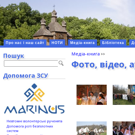
Про нас і наш сайт
НОТИ
Медіа-книга
Бібліотека
Д
Медіа-книга
Пошук
Фото, відео, 
Допомога ЗСУ
Невтомні волонтерські рученята
Допомога роті безпілотних
систем