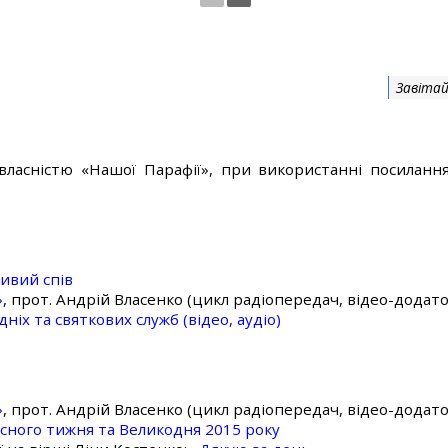
Завітай
власністю «Нашої Парафії», при використанні посилання
ивий спів
»
, прот. Андрій Власенко (цикл радіопередач, відео-додато
ніх та святкових служб (відео, аудіо)
»
, прот. Андрій Власенко (цикл радіопередач, відео-додато
асного тижня та Великодня 2015 року