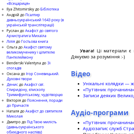
«Всецариця»
Ilya Zhitomirskiy
до
Бібліотека
Андрій
до
Псалтир
давньоукраїнський 1643 року (в
українській транслітерації)
Руслан
до
Акафіст до святого
Архистратига Михаїла
Лілія
до
Гостьова книга
Ольга
до
Акафіст святому
Увага!
Ці матеріали є 
великомученику і цілителю
Дякуємо за розуміння :-)
Пантелеймону
Benderski Valentyna
до
Зі
спогадів
Відео
Оксана
до
Ігор Соневицький.
Духовні твори
Унікальні колядки — ж
Денис
до
Акафіст свт.
«Путівник прочанина
Спиридону, єпископу
Тримифунтському, чудотворцю
Записи деяких Великод
Вікторія
до
Пояснення, поради
до Причастя
Аудіо-програми
Наталя
до
Акафіст до святителя
Миколая
«Путівник прочанина
Дмитро
до
Під Твою милість
(давньоукраїнського
Аудіозапис служб Стр
обихідного наспіву)