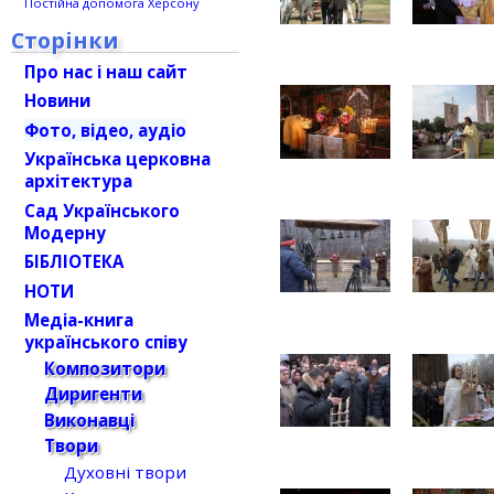
Постійна допомога Херсону
Сторінки
Про нас і наш сайт
Новини
Фото, відео, аудіо
Українська церковна
архітектура
Сад Українського
Модерну
БІБЛІОТЕКА
НОТИ
Медіа-книга
українського співу
Композитори
Диригенти
Виконавці
Твори
Духовні твори