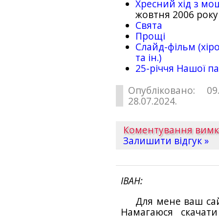
Хресний хід з мо
жовтня 2006 року
Свята
Прощі
Слайд-фільм (хіро
та ін.)
25-рiччя Нашої па
Опубліковано: 09
28.07.2024.
Коментування вим
Залишити відгук »
ІВАН
Для мене ваш са
Намагаюся скачат