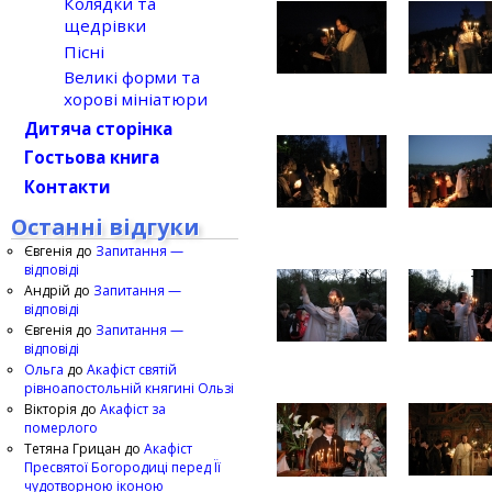
Колядки та
щедрівки
Пісні
Великі форми та
хорові мініатюри
Дитяча сторінка
Гостьова книга
Контакти
Останні відгуки
Євгенія
до
Запитання —
відповіді
Андрій
до
Запитання —
відповіді
Євгенія
до
Запитання —
відповіді
Ольга
до
Акафіст святій
рівноапостольній княгині Ользі
Вікторія
до
Акафіст за
померлого
Тетяна Грицан
до
Акафіст
Пресвятої Богородиці перед Її
чудотворною іконою