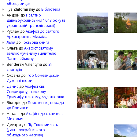
«Всецариця»
Ilya Zhitomirskiy
до
Бібліотека
Андрій
до
Псалтир
давньоукраїнський 1643 року (в
українській транслітерації)
Руслан
до
Акафіст до святого
Архистратига Михаїла
Лілія
до
Гостьова книга
Ольга
до
Акафіст святому
великомученику і цілителю
Пантелеймону
Benderski Valentyna
до
Зі
спогадів
Оксана
до
Ігор Соневицький.
Духовні твори
Денис
до
Акафіст свт.
Спиридону, єпископу
Тримифунтському, чудотворцю
Вікторія
до
Пояснення, поради
до Причастя
Наталя
до
Акафіст до святителя
Миколая
Дмитро
до
Під Твою милість
(давньоукраїнського
обихідного наспіву)