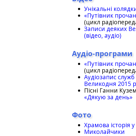
Унікальні колядк
«Путівник проча
(цикл радіоперед
Записи деяких Ве
(відео, аудіо)
Аудіо-програми
«Путівник проча
(цикл радіоперед
Аудіозапис служб
Великодня 2015 
Пісні Ганни Кузем
«Дякую за день»
Фото
Храмова історія у
Миколайчики