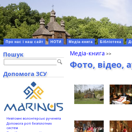
Про нас і наш сайт
НОТИ
Медіа-книга
Бібліотека
Д
Медіа-книга
Пошук
Фото, відео, 
Допомога ЗСУ
Невтомні волонтерські рученята
Допомога роті безпілотних
систем