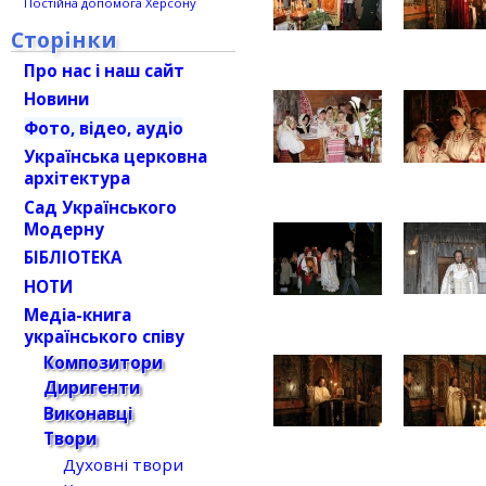
Постійна допомога Херсону
Сторінки
Про нас і наш сайт
Новини
Фото, відео, аудіо
Українська церковна
архітектура
Сад Українського
Модерну
БІБЛІОТЕКА
НОТИ
Медіа-книга
українського співу
Композитори
Диригенти
Виконавці
Твори
Духовні твори