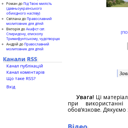
Роман
до
Під Твою милість
(давньоукраїнського
обихідного наспіву)
Світлана
до
Православний
молитовник для дітей
Вікторія
до
Акафіст свт.
[ПО
Спиридону, єпископу
Тримифунтському, чудотворцю
Андрій
до
Православний
молитовник для дітей
Канали RSS
Канал публікацій
Канал коментарів
Зав
Що таке RSS?
Вхід
Увага!
Ці матеріал
при використанн
обов’язкове. Дякуємо 
Відео