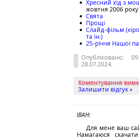
Хресний хід з мо
жовтня 2006 року
Свята
Прощі
Слайд-фільм (хіро
та ін.)
25-рiччя Нашої па
Опубліковано: 09
28.07.2024.
Коментування вим
Залишити відгук »
ІВАН
Для мене ваш са
Намагаюся скачат