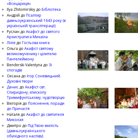
«Всецариця»
Ilya Zhitomirskiy
до
Бібліотека
Андрій
до
Псалтир
давньоукраїнський 1643 року (в
українській транслітерації)
Руслан
до
Акафіст до святого
Архистратига Михаїла
Лілія
до
Гостьова книга
Ольга
до
Акафіст святому
великомученику і цілителю
Пантелеймону
Benderski Valentyna
до
Зі
спогадів
Оксана
до
Ігор Соневицький.
Духовні твори
Денис
до
Акафіст свт.
Спиридону, єпископу
Тримифунтському, чудотворцю
Вікторія
до
Пояснення, поради
до Причастя
Наталя
до
Акафіст до святителя
Миколая
Дмитро
до
Під Твою милість
(давньоукраїнського
обихідного наспіву)