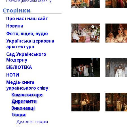
Постійна допомога Херсону
Сторінки
Про нас і наш сайт
Новини
Фото, відео, аудіо
Українська церковна
архітектура
Сад Українського
Модерну
БІБЛІОТЕКА
НОТИ
Медіа-книга
українського співу
Композитори
Диригенти
Виконавці
Твори
Духовні твори