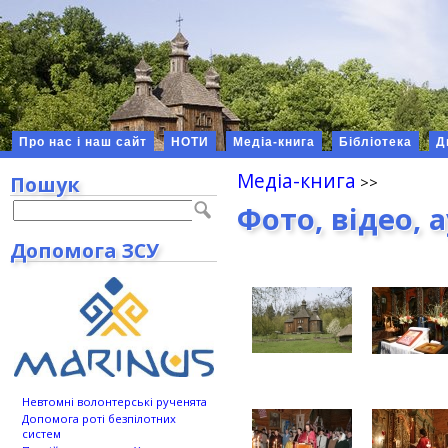
Про нас і наш сайт
НОТИ
Медіа-книга
Бібліотека
Д
Медіа-книга
Пошук
Фото, відео, 
Допомога ЗСУ
Невтомні волонтерські рученята
Допомога роті безпілотних
систем