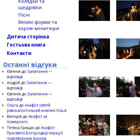
Колядки та
щедрівки
Пісні
Великі форми та
хорові мініатюри
Дитяча сторінка
Гостьова книга
Контакти
Останні відгуки
Євгенія
до
Запитання —
відповіді
Андрій
до
Запитання —
відповіді
Євгенія
до
Запитання —
відповіді
Ольга
до
Акафіст святій
рівноапостольній княгині Ользі
Вікторія
до
Акафіст за
померлого
Тетяна Грицан
до
Акафіст
Пресвятої Богородиці перед Її
чудотворною іконою