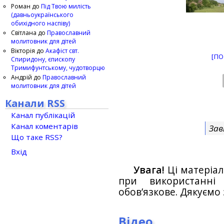
Роман
до
Під Твою милість
(давньоукраїнського
обихідного наспіву)
Світлана
до
Православний
молитовник для дітей
Вікторія
до
Акафіст свт.
[ПО
Спиридону, єпископу
Тримифунтському, чудотворцю
Андрій
до
Православний
молитовник для дітей
Канали RSS
Канал публікацій
Канал коментарів
Зав
Що таке RSS?
Вхід
Увага!
Ці матеріал
при використанн
обов’язкове. Дякуємо 
Відео