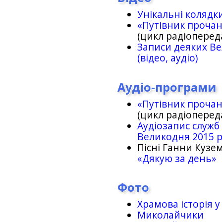
Унікальні колядк
«Путівник проча
(цикл радіоперед
Записи деяких Ве
(відео, аудіо)
Аудіо-програми
«Путівник проча
(цикл радіоперед
Аудіозапис служб
Великодня 2015 
Пісні Ганни Кузем
«Дякую за день»
Фото
Храмова історія у
Миколайчики