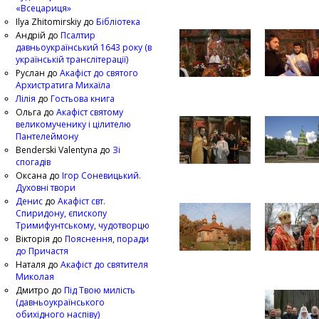
«Всецариця»
Ilya Zhitomirskiy
до
Бібліотека
Андрій
до
Псалтир
давньоукраїнський 1643 року (в
українській транслітерації)
Руслан
до
Акафіст до святого
Архистратига Михаїла
Лілія
до
Гостьова книга
Ольга
до
Акафіст святому
великомученику і цілителю
Пантелеймону
Benderski Valentyna
до
Зі
спогадів
Оксана
до
Ігор Соневицький.
Духовні твори
Денис
до
Акафіст свт.
Спиридону, єпископу
Тримифунтському, чудотворцю
Вікторія
до
Пояснення, поради
до Причастя
Наталя
до
Акафіст до святителя
Миколая
Дмитро
до
Під Твою милість
(давньоукраїнського
обихідного наспіву)