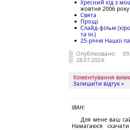
Хресний хід з мо
жовтня 2006 року
Свята
Прощі
Слайд-фільм (хіро
та ін.)
25-рiччя Нашої па
Опубліковано: 09
28.07.2024.
Коментування вим
Залишити відгук »
ІВАН
Для мене ваш са
Намагаюся скачат