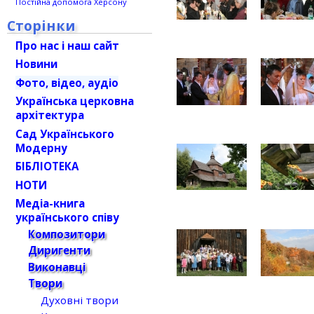
Постійна допомога Херсону
Сторінки
Про нас і наш сайт
Новини
Фото, відео, аудіо
Українська церковна
архітектура
Сад Українського
Модерну
БІБЛІОТЕКА
НОТИ
Медіа-книга
українського співу
Композитори
Диригенти
Виконавці
Твори
Духовні твори