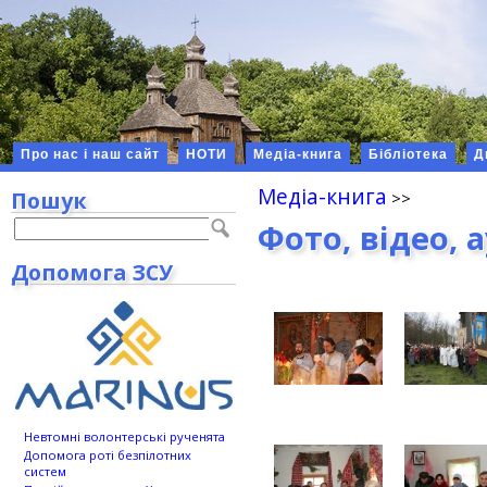
Про нас і наш сайт
НОТИ
Медіа-книга
Бібліотека
Д
Медіа-книга
Пошук
Фото, відео, 
Допомога ЗСУ
Невтомні волонтерські рученята
Допомога роті безпілотних
систем