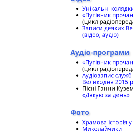
Унікальні колядк
«Путівник проча
(цикл радіоперед
Записи деяких Ве
(відео, аудіо)
Аудіо-програми
«Путівник проча
(цикл радіоперед
Аудіозапис служб
Великодня 2015 
Пісні Ганни Кузем
«Дякую за день»
Фото
Храмова історія у
Миколайчики