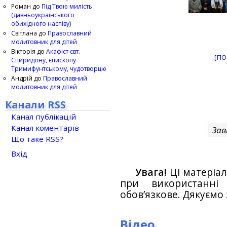
Роман
до
Під Твою милість
(давньоукраїнського
обихідного наспіву)
Світлана
до
Православний
молитовник для дітей
Вікторія
до
Акафіст свт.
[ПО
Спиридону, єпископу
Тримифунтському, чудотворцю
Андрій
до
Православний
молитовник для дітей
Канали RSS
Канал публікацій
Канал коментарів
Зав
Що таке RSS?
Вхід
Увага!
Ці матеріал
при використанн
обов’язкове. Дякуємо 
Відео