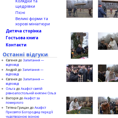
Колядки та
щедрівки
Пісні
Великі форми та
хорові мініатюри
Дитяча сторінка
Гостьова книга
Контакти
Останні відгуки
Євгенія
до
Запитання —
відповіді
Андрій
до
Запитання —
відповіді
Євгенія
до
Запитання —
відповіді
Ольга
до
Акафіст святій
рівноапостольній княгині Ользі
Вікторія
до
Акафіст за
померлого
Тетяна Грицан
до
Акафіст
Пресвятої Богородиці перед Її
чудотворною іконою