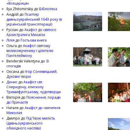
«Всецариця»
Ilya Zhitomirskiy
до
Бібліотека
Андрій
до
Псалтир
давньоукраїнський 1643 року (в
українській транслітерації)
Руслан
до
Акафіст до святого
Архистратига Михаїла
Лілія
до
Гостьова книга
Ольга
до
Акафіст святому
великомученику і цілителю
Пантелеймону
Benderski Valentyna
до
Зі
спогадів
Оксана
до
Ігор Соневицький.
Духовні твори
Денис
до
Акафіст свт.
Спиридону, єпископу
Тримифунтському, чудотворцю
Вікторія
до
Пояснення, поради
до Причастя
Наталя
до
Акафіст до святителя
Миколая
Дмитро
до
Під Твою милість
(давньоукраїнського
обихідного наспіву)