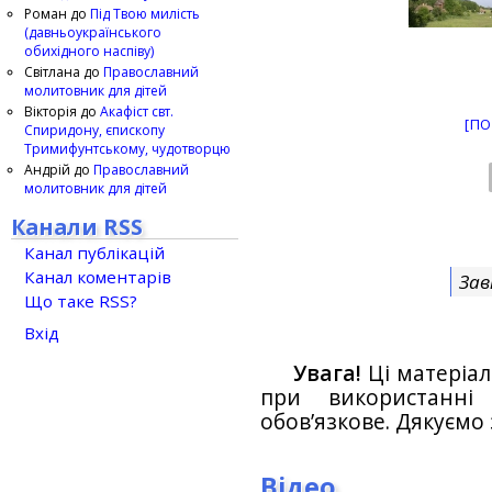
Роман
до
Під Твою милість
(давньоукраїнського
обихідного наспіву)
Світлана
до
Православний
молитовник для дітей
Вікторія
до
Акафіст свт.
[ПО
Спиридону, єпископу
Тримифунтському, чудотворцю
Андрій
до
Православний
молитовник для дітей
Канали RSS
Канал публікацій
Канал коментарів
Зав
Що таке RSS?
Вхід
Увага!
Ці матеріал
при використанн
обов’язкове. Дякуємо 
Відео