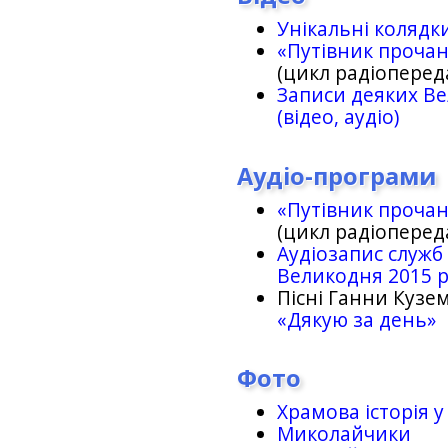
Унікальні колядк
«Путівник проча
(цикл радіоперед
Записи деяких Ве
(відео, аудіо)
Аудіо-програми
«Путівник проча
(цикл радіоперед
Аудіозапис служб
Великодня 2015 
Пісні Ганни Кузем
«Дякую за день»
Фото
Храмова історія у
Миколайчики