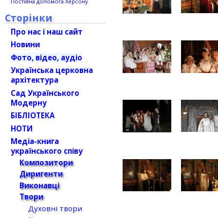
Постійна допомога Херсону
Сторінки
Про нас і наш сайт
Новини
Фото, відео, аудіо
Українська церковна
архітектура
Сад Українського
Модерну
БІБЛІОТЕКА
НОТИ
Медіа-книга
українського співу
Композитори
Диригенти
Виконавці
Твори
Духовні твори