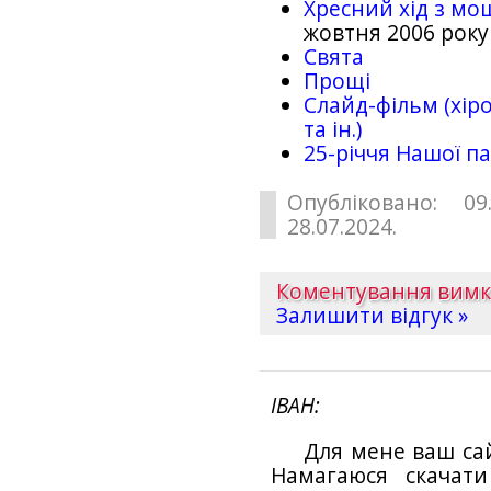
Хресний хід з мо
жовтня 2006 року
Свята
Прощі
Слайд-фільм (хіро
та ін.)
25-рiччя Нашої па
Опубліковано: 09
28.07.2024.
Коментування вим
Залишити відгук »
ІВАН
Для мене ваш са
Намагаюся скачат