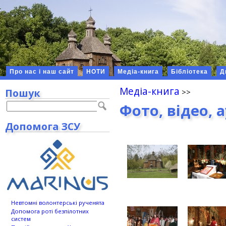
Про нас і наш сайт
НОТИ
Медіа-книга
Бібліотека
Д
Медіа-книга
Пошук
Фото, відео, 
Допомога ЗСУ
Невтомні волонтерські рученята
Допомога роті безпілотних
систем