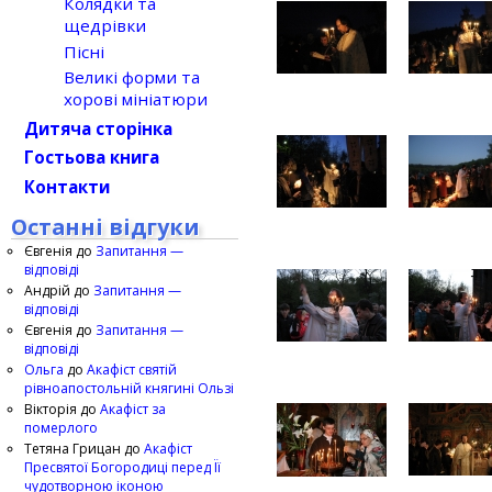
Колядки та
щедрівки
Пісні
Великі форми та
хорові мініатюри
Дитяча сторінка
Гостьова книга
Контакти
Останні відгуки
Євгенія
до
Запитання —
відповіді
Андрій
до
Запитання —
відповіді
Євгенія
до
Запитання —
відповіді
Ольга
до
Акафіст святій
рівноапостольній княгині Ользі
Вікторія
до
Акафіст за
померлого
Тетяна Грицан
до
Акафіст
Пресвятої Богородиці перед Її
чудотворною іконою