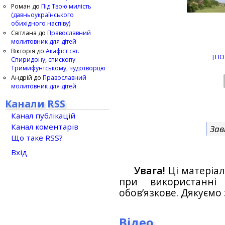
Роман
до
Під Твою милість
(давньоукраїнського
обихідного наспіву)
Світлана
до
Православний
молитовник для дітей
Вікторія
до
Акафіст свт.
[ПО
Спиридону, єпископу
Тримифунтському, чудотворцю
Андрій
до
Православний
молитовник для дітей
Канали RSS
Канал публікацій
Канал коментарів
Зав
Що таке RSS?
Вхід
Увага!
Ці матеріал
при використанн
обов’язкове. Дякуємо 
Відео