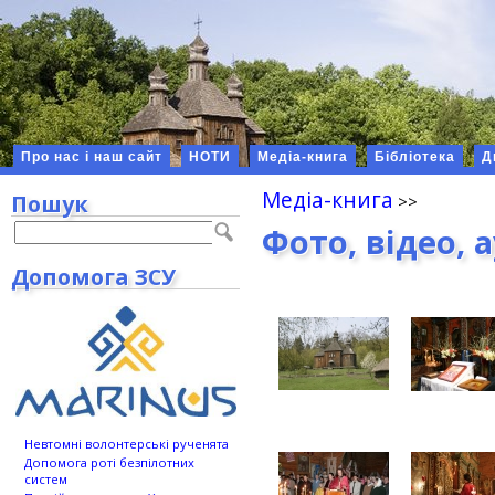
Про нас і наш сайт
НОТИ
Медіа-книга
Бібліотека
Д
Медіа-книга
Пошук
Фото, відео, 
Допомога ЗСУ
Невтомні волонтерські рученята
Допомога роті безпілотних
систем