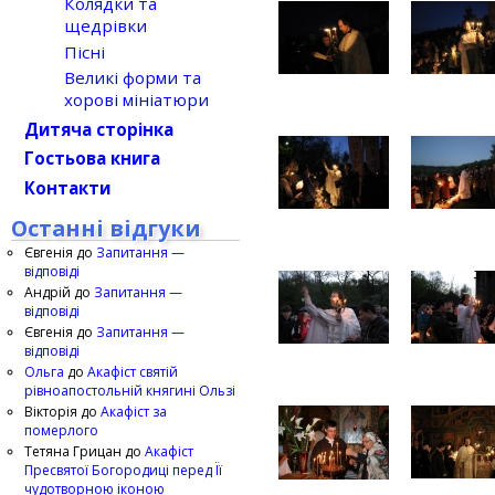
Колядки та
щедрівки
Пісні
Великі форми та
хорові мініатюри
Дитяча сторінка
Гостьова книга
Контакти
Останні відгуки
Євгенія
до
Запитання —
відповіді
Андрій
до
Запитання —
відповіді
Євгенія
до
Запитання —
відповіді
Ольга
до
Акафіст святій
рівноапостольній княгині Ользі
Вікторія
до
Акафіст за
померлого
Тетяна Грицан
до
Акафіст
Пресвятої Богородиці перед Її
чудотворною іконою