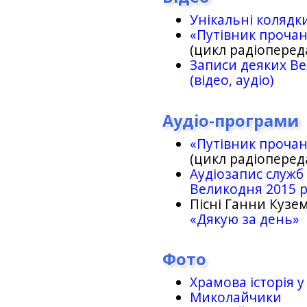
Унікальні колядк
«Путівник проча
(цикл радіоперед
Записи деяких Ве
(відео, аудіо)
Аудіо-програми
«Путівник проча
(цикл радіоперед
Аудіозапис служб
Великодня 2015 
Пісні Ганни Кузем
«Дякую за день»
Фото
Храмова історія у
Миколайчики