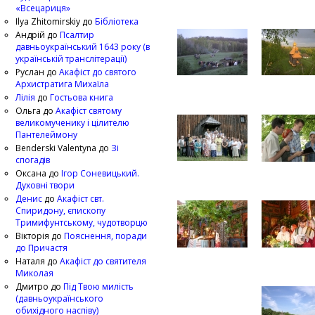
«Всецариця»
Ilya Zhitomirskiy
до
Бібліотека
Андрій
до
Псалтир
давньоукраїнський 1643 року (в
українській транслітерації)
Руслан
до
Акафіст до святого
Архистратига Михаїла
Лілія
до
Гостьова книга
Ольга
до
Акафіст святому
великомученику і цілителю
Пантелеймону
Benderski Valentyna
до
Зі
спогадів
Оксана
до
Ігор Соневицький.
Духовні твори
Денис
до
Акафіст свт.
Спиридону, єпископу
Тримифунтському, чудотворцю
Вікторія
до
Пояснення, поради
до Причастя
Наталя
до
Акафіст до святителя
Миколая
Дмитро
до
Під Твою милість
(давньоукраїнського
обихідного наспіву)