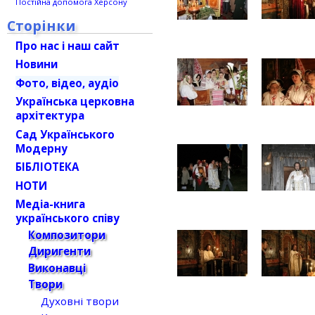
Постійна допомога Херсону
Сторінки
Про нас і наш сайт
Новини
Фото, відео, аудіо
Українська церковна
архітектура
Сад Українського
Модерну
БІБЛІОТЕКА
НОТИ
Медіа-книга
українського співу
Композитори
Диригенти
Виконавці
Твори
Духовні твори