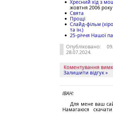
Хресний хід з мо
жовтня 2006 року
Свята
Прощі
Слайд-фільм (хіро
та ін.)
25-рiччя Нашої па
Опубліковано: 09
28.07.2024.
Коментування вим
Залишити відгук »
ІВАН
Для мене ваш са
Намагаюся скачат