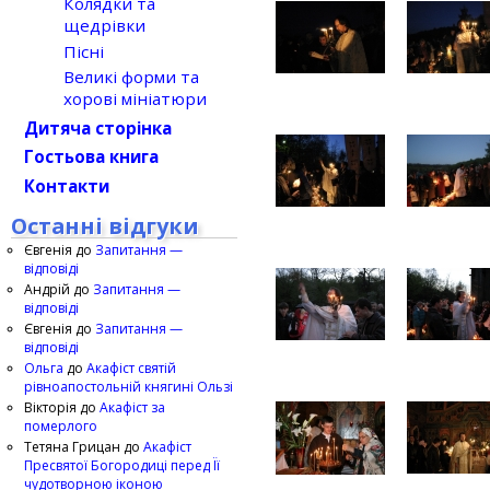
Колядки та
щедрівки
Пісні
Великі форми та
хорові мініатюри
Дитяча сторінка
Гостьова книга
Контакти
Останні відгуки
Євгенія
до
Запитання —
відповіді
Андрій
до
Запитання —
відповіді
Євгенія
до
Запитання —
відповіді
Ольга
до
Акафіст святій
рівноапостольній княгині Ользі
Вікторія
до
Акафіст за
померлого
Тетяна Грицан
до
Акафіст
Пресвятої Богородиці перед Її
чудотворною іконою