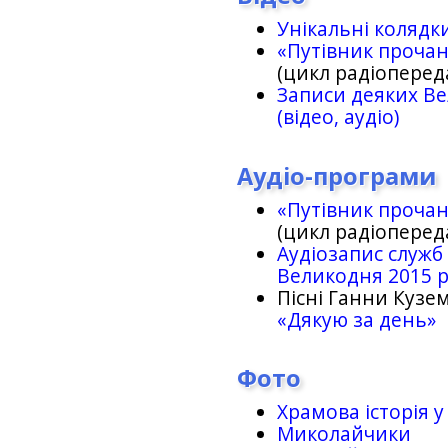
Унікальні колядк
«Путівник проча
(цикл радіоперед
Записи деяких Ве
(відео, аудіо)
Аудіо-програми
«Путівник проча
(цикл радіоперед
Аудіозапис служб
Великодня 2015 
Пісні Ганни Кузем
«Дякую за день»
Фото
Храмова історія у
Миколайчики