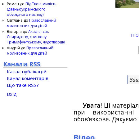
Роман
до
Під Твою милість
(давньоукраїнського
обихідного наспіву)
Світлана
до
Православний
молитовник для дітей
Вікторія
до
Акафіст свт.
[ПО
Спиридону, єпископу
Тримифунтському, чудотворцю
Андрій
до
Православний
молитовник для дітей
Канали RSS
Канал публікацій
Канал коментарів
Зав
Що таке RSS?
Вхід
Увага!
Ці матеріал
при використанн
обов’язкове. Дякуємо 
Відео