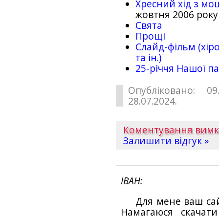
Хресний хід з мо
жовтня 2006 року
Свята
Прощі
Слайд-фільм (хіро
та ін.)
25-рiччя Нашої па
Опубліковано: 09
28.07.2024.
Коментування вим
Залишити відгук »
ІВАН
Для мене ваш са
Намагаюся скачат