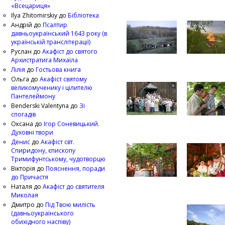
«Всецариця»
Ilya Zhitomirskiy
до
Бібліотека
Андрій
до
Псалтир
давньоукраїнський 1643 року (в
українській транслітерації)
Руслан
до
Акафіст до святого
Архистратига Михаїла
Лілія
до
Гостьова книга
Ольга
до
Акафіст святому
великомученику і цілителю
Пантелеймону
Benderski Valentyna
до
Зі
спогадів
Оксана
до
Ігор Соневицький.
Духовні твори
Денис
до
Акафіст свт.
Спиридону, єпископу
Тримифунтському, чудотворцю
Вікторія
до
Пояснення, поради
до Причастя
Наталя
до
Акафіст до святителя
Миколая
Дмитро
до
Під Твою милість
(давньоукраїнського
обихідного наспіву)