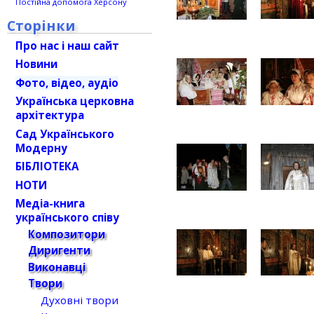
Постійна допомога Херсону
Сторінки
Про нас і наш сайт
Новини
Фото, відео, аудіо
Українська церковна
архітектура
Сад Українського
Модерну
БІБЛІОТЕКА
НОТИ
Медіа-книга
українського співу
Композитори
Диригенти
Виконавці
Твори
Духовні твори