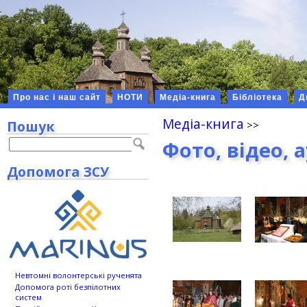
Про нас і наш сайт
НОТИ
Медіа-книга
Бібліотека
Д
Медіа-книга
Пошук
Фото, відео, 
Допомога ЗСУ
Невтомні волонтерські рученята
Допомога роті безпілотних
систем