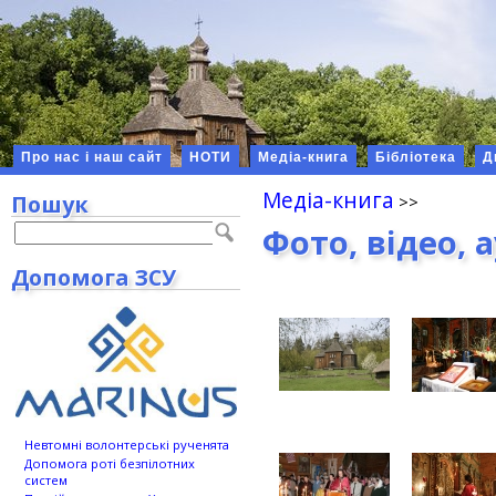
Про нас і наш сайт
НОТИ
Медіа-книга
Бібліотека
Д
Медіа-книга
Пошук
Фото, відео, 
Допомога ЗСУ
Невтомні волонтерські рученята
Допомога роті безпілотних
систем