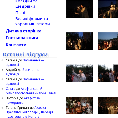
Колядки та
щедрівки
Пісні
Великі форми та
хорові мініатюри
Дитяча сторінка
Гостьова книга
Контакти
Останні відгуки
Євгенія
до
Запитання —
відповіді
Андрій
до
Запитання —
відповіді
Євгенія
до
Запитання —
відповіді
Ольга
до
Акафіст святій
рівноапостольній княгині Ользі
Вікторія
до
Акафіст за
померлого
Тетяна Грицан
до
Акафіст
Пресвятої Богородиці перед Її
чудотворною іконою