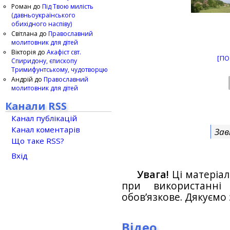
Роман
до
Під Твою милість
(давньоукраїнського
обихідного наспіву)
Світлана
до
Православний
молитовник для дітей
Вікторія
до
Акафіст свт.
[ПО
Спиридону, єпископу
Тримифунтському, чудотворцю
Андрій
до
Православний
молитовник для дітей
Канали RSS
Канал публікацій
Канал коментарів
Зав
Що таке RSS?
Вхід
Увага!
Ці матеріал
при використанн
обов’язкове. Дякуємо 
Відео