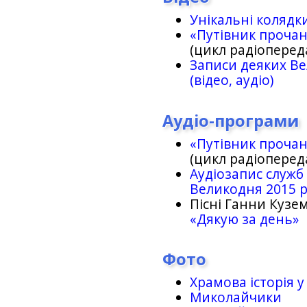
Унікальні колядк
«Путівник проча
(цикл радіоперед
Записи деяких Ве
(відео, аудіо)
Аудіо-програми
«Путівник проча
(цикл радіоперед
Аудіозапис служб
Великодня 2015 
Пісні Ганни Кузем
«Дякую за день»
Фото
Храмова історія у
Миколайчики