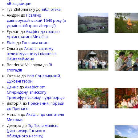
«Всецариця»
Ilya Zhitomirskiy
до
Бібліотека
Андрій
до
Псалтир
давньоукраїнський 1643 року (в
українській транслітерації)
Руслан
до
Акафіст до святого
Архистратига Михаїла
Лілія
до
Гостьова книга
Ольга
до
Акафіст святому
великомученику і цілителю
Пантелеймону
Benderski Valentyna
до
Зі
спогадів
Оксана
до
Ігор Соневицький.
Духовні твори
Денис
до
Акафіст свт.
Спиридону, єпископу
Тримифунтському, чудотворцю
Вікторія
до
Пояснення, поради
до Причастя
Наталя
до
Акафіст до святителя
Миколая
Дмитро
до
Під Твою милість
(давньоукраїнського
обихідного наспіву)