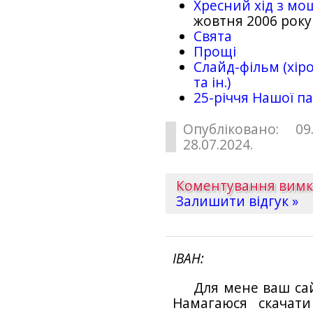
Хресний хід з мо
жовтня 2006 року
Свята
Прощі
Слайд-фільм (хіро
та ін.)
25-рiччя Нашої па
Опубліковано: 09
28.07.2024.
Коментування вим
Залишити відгук »
ІВАН
Для мене ваш са
Намагаюся скачат