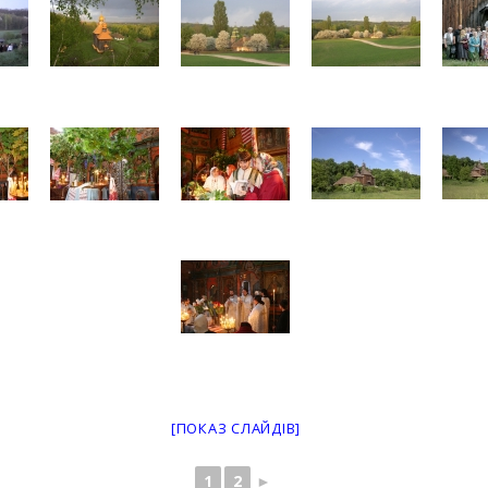
[ПОКАЗ СЛАЙДІВ]
1
2
►