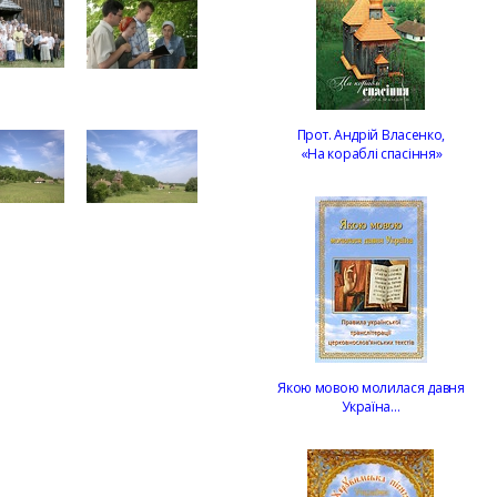
Прот. Андрій Власенко,
«На кораблі спасіння»
Якою мовою молилася давня
Україна…