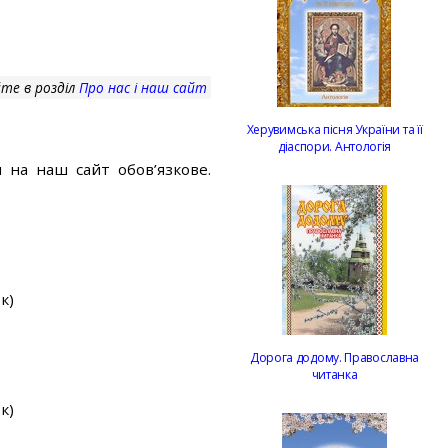
те в розділ
Про нас і наш сайт
Херувимська пісня України та її
діаспори. Антологія
 на наш сайт обов’язкове.
к)
Дорога додому. Православна
читанка
к)