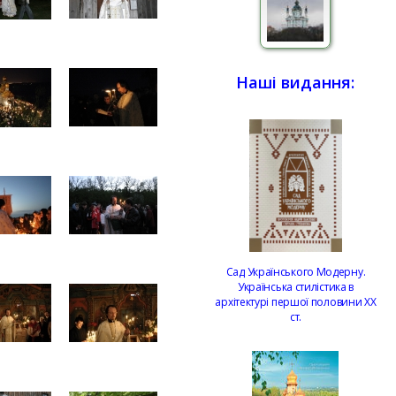
Наші видання:
Сад Українського Модерну.
Українська стилістика в
архітектурі першої половини ХХ
ст.