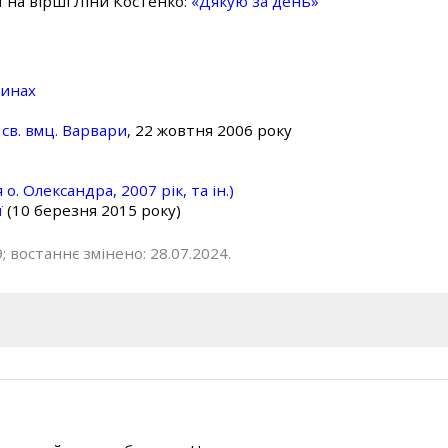
ї на вірші Ліни Костенко:
«Дякую за день»
линах
св. вмц. Варвари
, 22 жовтня 2006 року
о. Олександра, 2007 рік, та ін.)
ї
(10 березня 2015 року)
; востаннє змінено: 28.07.2024.