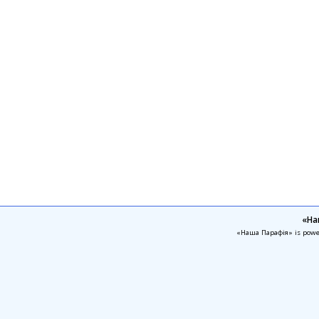
«На
«Наша Парафія» is pow