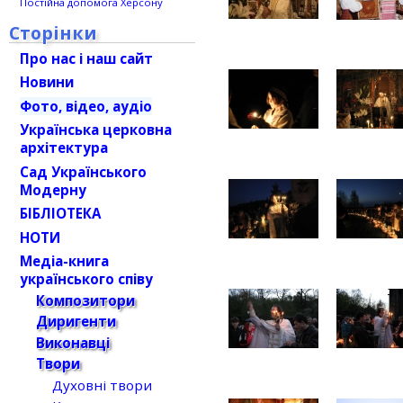
Постійна допомога Херсону
Сторінки
Про нас і наш сайт
Новини
Фото, відео, аудіо
Українська церковна
архітектура
Сад Українського
Модерну
БІБЛІОТЕКА
НОТИ
Медіа-книга
українського співу
Композитори
Диригенти
Виконавці
Твори
Духовні твори