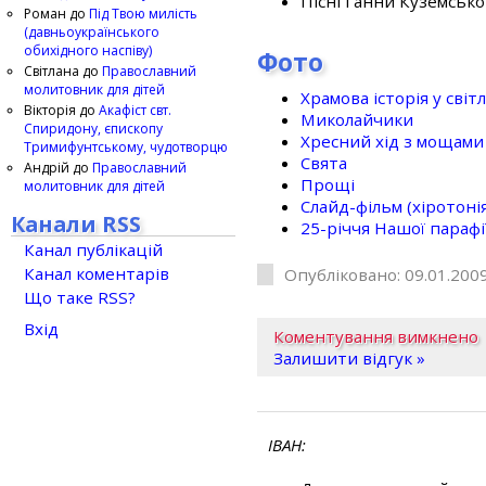
Пісні Ганни Куземсько
Роман
до
Під Твою милість
(давньоукраїнського
обихідного наспіву)
Фото
Світлана
до
Православний
молитовник для дітей
Храмова історія у світ
Вікторія
до
Акафіст свт.
Миколайчики
Спиридону, єпископу
Хресний хід з мощами 
Тримифунтському, чудотворцю
Свята
Андрій
до
Православний
Прощі
молитовник для дітей
Слайд-фільм (хіротонія 
Канали RSS
25-рiччя Нашої парафi
Канал публікацій
Канал коментарів
Опубліковано: 09.01.2009
Що таке RSS?
Вхід
Коментування вимкнено
Залишити відгук »
ІВАН