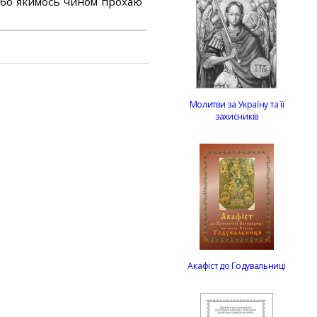
або якимось чином прохаю
Молитви за Україну та її
захисників
Акафіст до Годувальниці