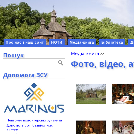
Про нас і наш сайт
НОТИ
Медіа-книга
Бібліотека
Д
Медіа-книга
Пошук
Фото, відео, 
Допомога ЗСУ
Невтомні волонтерські рученята
Допомога роті безпілотних
систем