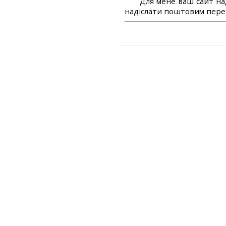
Для мене ваш сайт на
надіслати поштовим перек