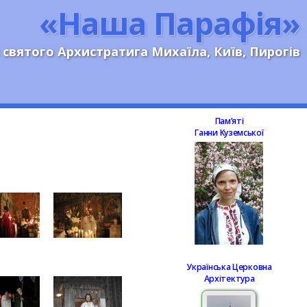
«Наша Парафія»
 святого Архистратига Михаїла, Київ, Пирогів
Памʼяті
Ганни Куземської
Українська Церковна
Архітектура