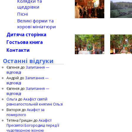
Колядки та
щедрівки
Пісні
Великі форми та
хорові мініатюри
Дитяча сторінка
Гостьова книга
Контакти
Останні відгуки
Євгенія
до
Запитання —
відповіді
Андрій
до
Запитання —
відповіді
Євгенія
до
Запитання —
відповіді
Ольга
до
Акафіст святій
рівноапостольній княгині Ользі
Вікторія
до
Акафіст за
померлого
Тетяна Грицан
до
Акафіст
Пресвятої Богородиці перед Її
чудотворною іконою