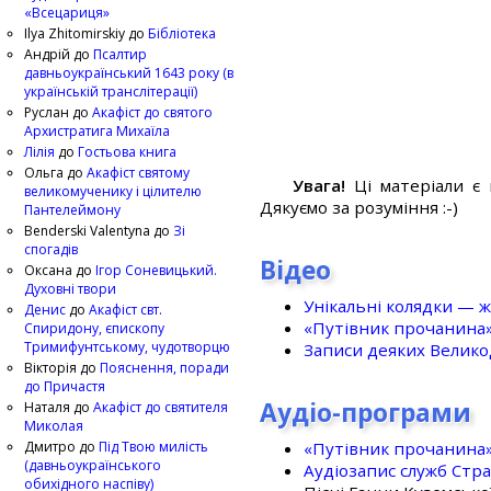
«Всецариця»
Ilya Zhitomirskiy
до
Бібліотека
Андрій
до
Псалтир
давньоукраїнський 1643 року (в
українській транслітерації)
Руслан
до
Акафіст до святого
Архистратига Михаїла
Лілія
до
Гостьова книга
Ольга
до
Акафіст святому
Увага!
Ці матеріали є 
великомученику і цілителю
Дякуємо за розуміння :-)
Пантелеймону
Benderski Valentyna
до
Зі
спогадів
Відео
Оксана
до
Ігор Соневицький.
Духовні твори
Унікальні колядки — ж
Денис
до
Акафіст свт.
«Путівник прочанина
Спиридону, єпископу
Тримифунтському, чудотворцю
Записи деяких Великод
Вікторія
до
Пояснення, поради
до Причастя
Аудіо-програми
Наталя
до
Акафіст до святителя
Миколая
«Путівник прочанина
Дмитро
до
Під Твою милість
(давньоукраїнського
Аудіозапис служб Стр
обихідного наспіву)