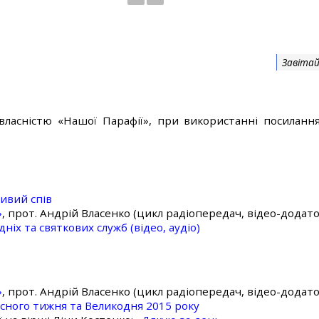
Завітай
власністю «Нашої Парафії», при використанні посилання
ивий спів
»
, прот. Андрій Власенко (цикл радіопередач, відео-додато
ніх та святкових служб (відео, аудіо)
»
, прот. Андрій Власенко (цикл радіопередач, відео-додато
асного тижня та Великодня 2015 року