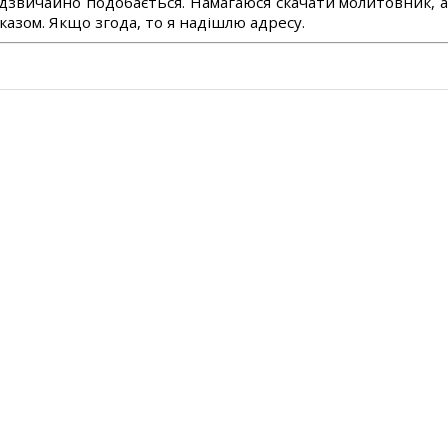
дзвичайно подобається. Намагаюся скачати молитовник, 
азом. Якщо згода, то я надішлю адресу.