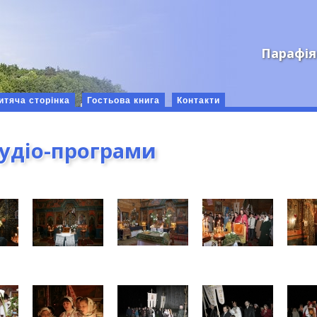
Парафія
итяча сторінка
Гостьова книга
Контакти
аудіо-програми