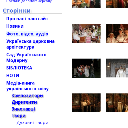
Постійна допомога Херсону
Сторінки
Про нас і наш сайт
Новини
Фото, відео, аудіо
Українська церковна
архітектура
Сад Українського
Модерну
БІБЛІОТЕКА
НОТИ
Медіа-книга
українського співу
Композитори
Диригенти
Виконавці
Твори
Духовні твори