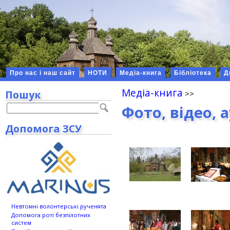
Про нас і наш сайт
НОТИ
Медіа-книга
Бібліотека
Д
Медіа-книга
Пошук
Фото, відео, 
Допомога ЗСУ
Невтомні волонтерські рученята
Допомога роті безпілотних
систем