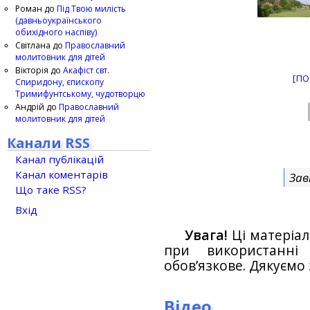
Роман
до
Під Твою милість
(давньоукраїнського
обихідного наспіву)
Світлана
до
Православний
молитовник для дітей
Вікторія
до
Акафіст свт.
[ПО
Спиридону, єпископу
Тримифунтському, чудотворцю
Андрій
до
Православний
молитовник для дітей
Канали RSS
Канал публікацій
Канал коментарів
Зав
Що таке RSS?
Вхід
Увага!
Ці матеріал
при використанн
обов’язкове. Дякуємо 
Відео