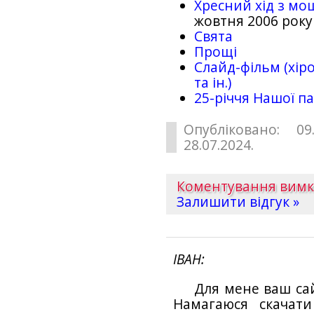
Хресний хід з мо
жовтня 2006 року
Свята
Прощі
Слайд-фільм (хіро
та ін.)
25-рiччя Нашої па
Опубліковано: 09
28.07.2024.
Коментування вим
Залишити відгук »
ІВАН
Для мене ваш са
Намагаюся скачат