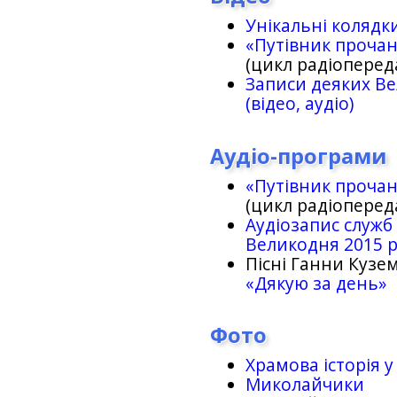
Унікальні колядк
«Путівник проча
(цикл радіоперед
Записи деяких Ве
(відео, аудіо)
Аудіо-програми
«Путівник проча
(цикл радіоперед
Аудіозапис служб
Великодня 2015 
Пісні Ганни Кузем
«Дякую за день»
Фото
Храмова історія у
Миколайчики