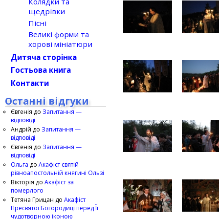
Колядки та
щедрівки
Пісні
Великі форми та
хорові мініатюри
Дитяча сторінка
Гостьова книга
Контакти
Останні відгуки
Євгенія
до
Запитання —
відповіді
Андрій
до
Запитання —
відповіді
Євгенія
до
Запитання —
відповіді
Ольга
до
Акафіст святій
рівноапостольній княгині Ользі
Вікторія
до
Акафіст за
померлого
Тетяна Грицан
до
Акафіст
Пресвятої Богородиці перед Її
чудотворною іконою