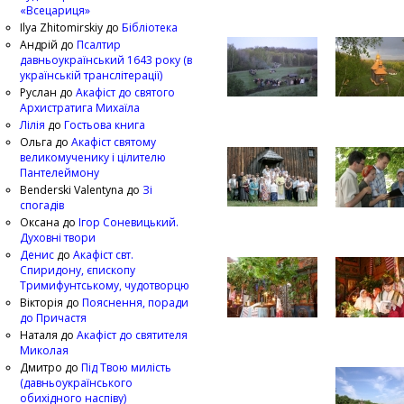
«Всецариця»
Ilya Zhitomirskiy
до
Бібліотека
Андрій
до
Псалтир
давньоукраїнський 1643 року (в
українській транслітерації)
Руслан
до
Акафіст до святого
Архистратига Михаїла
Лілія
до
Гостьова книга
Ольга
до
Акафіст святому
великомученику і цілителю
Пантелеймону
Benderski Valentyna
до
Зі
спогадів
Оксана
до
Ігор Соневицький.
Духовні твори
Денис
до
Акафіст свт.
Спиридону, єпископу
Тримифунтському, чудотворцю
Вікторія
до
Пояснення, поради
до Причастя
Наталя
до
Акафіст до святителя
Миколая
Дмитро
до
Під Твою милість
(давньоукраїнського
обихідного наспіву)