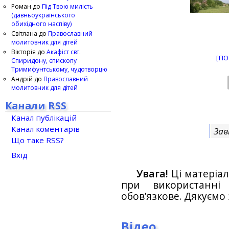
Роман
до
Під Твою милість
(давньоукраїнського
обихідного наспіву)
Світлана
до
Православний
молитовник для дітей
Вікторія
до
Акафіст свт.
[ПО
Спиридону, єпископу
Тримифунтському, чудотворцю
Андрій
до
Православний
молитовник для дітей
Канали RSS
Канал публікацій
Канал коментарів
Зав
Що таке RSS?
Вхід
Увага!
Ці матеріал
при використанн
обов’язкове. Дякуємо 
Відео