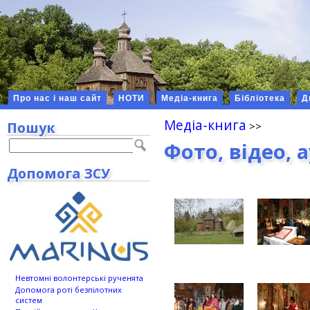
Про нас і наш сайт
НОТИ
Медіа-книга
Бібліотека
Д
Медіа-книга
Пошук
Фото, відео, 
Допомога ЗСУ
Невтомні волонтерські рученята
Допомога роті безпілотних
систем