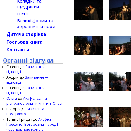
Колядки та
щедрівки
Пісні
Великі форми та
хорові мініатюри
Дитяча сторінка
Гостьова книга
Контакти
Останні відгуки
Євгенія
до
Запитання —
відповіді
Андрій
до
Запитання —
відповіді
Євгенія
до
Запитання —
відповіді
Ольга
до
Акафіст святій
рівноапостольній княгині Ользі
Вікторія
до
Акафіст за
померлого
Тетяна Грицан
до
Акафіст
Пресвятої Богородиці перед Її
чудотворною іконою