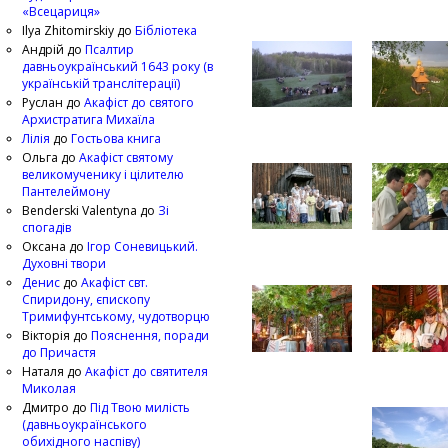
«Всецариця»
Ilya Zhitomirskiy
до
Бібліотека
Андрій
до
Псалтир
давньоукраїнський 1643 року (в
українській транслітерації)
Руслан
до
Акафіст до святого
Архистратига Михаїла
Лілія
до
Гостьова книга
Ольга
до
Акафіст святому
великомученику і цілителю
Пантелеймону
Benderski Valentyna
до
Зі
спогадів
Оксана
до
Ігор Соневицький.
Духовні твори
Денис
до
Акафіст свт.
Спиридону, єпископу
Тримифунтському, чудотворцю
Вікторія
до
Пояснення, поради
до Причастя
Наталя
до
Акафіст до святителя
Миколая
Дмитро
до
Під Твою милість
(давньоукраїнського
обихідного наспіву)