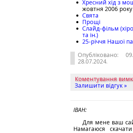
Хресний хід з мо
жовтня 2006 року
Свята
Прощі
Слайд-фільм (хіро
та ін.)
25-рiччя Нашої па
Опубліковано: 09
28.07.2024.
Коментування вим
Залишити відгук »
ІВАН
Для мене ваш са
Намагаюся скачат