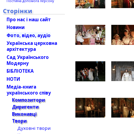
Постійна допомога Херсону
Сторінки
Про нас і наш сайт
Новини
Фото, відео, аудіо
Українська церковна
архітектура
Сад Українського
Модерну
БІБЛІОТЕКА
НОТИ
Медіа-книга
українського співу
Композитори
Диригенти
Виконавці
Твори
Духовні твори