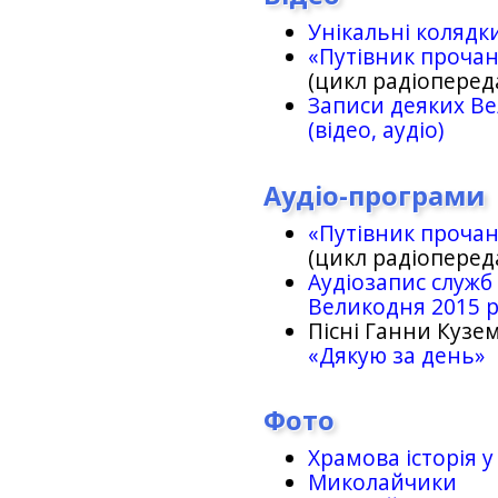
Унікальні колядк
«Путівник проча
(цикл радіоперед
Записи деяких Ве
(відео, аудіо)
Аудіо-програми
«Путівник проча
(цикл радіоперед
Аудіозапис служб
Великодня 2015 
Пісні Ганни Кузем
«Дякую за день»
Фото
Храмова історія у
Миколайчики