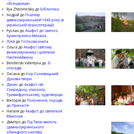
«Всецариця»
Ilya Zhitomirskiy
до
Бібліотека
Андрій
до
Псалтир
давньоукраїнський 1643 року (в
українській транслітерації)
Руслан
до
Акафіст до святого
Архистратига Михаїла
Лілія
до
Гостьова книга
Ольга
до
Акафіст святому
великомученику і цілителю
Пантелеймону
Benderski Valentyna
до
Зі
спогадів
Оксана
до
Ігор Соневицький.
Духовні твори
Денис
до
Акафіст свт.
Спиридону, єпископу
Тримифунтському, чудотворцю
Вікторія
до
Пояснення, поради
до Причастя
Наталя
до
Акафіст до святителя
Миколая
Дмитро
до
Під Твою милість
(давньоукраїнського
обихідного наспіву)