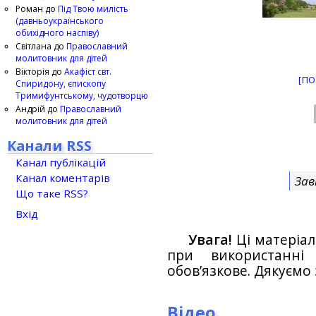
Роман
до
Під Твою милість
(давньоукраїнського
обихідного наспіву)
Світлана
до
Православний
молитовник для дітей
Вікторія
до
Акафіст свт.
[ПО
Спиридону, єпископу
Тримифунтському, чудотворцю
Андрій
до
Православний
молитовник для дітей
Канали RSS
Канал публікацій
Канал коментарів
Зав
Що таке RSS?
Вхід
Увага!
Ці матеріал
при використанн
обов’язкове. Дякуємо 
Відео