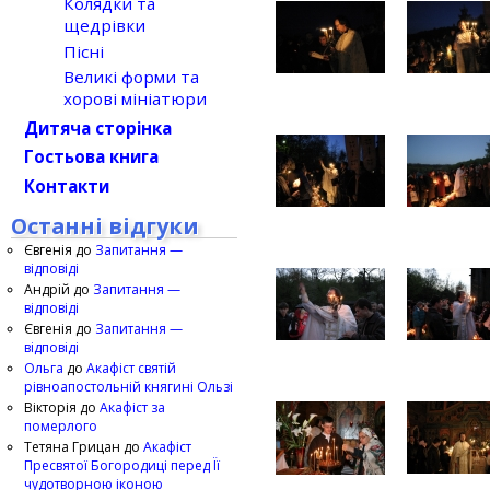
Колядки та
щедрівки
Пісні
Великі форми та
хорові мініатюри
Дитяча сторінка
Гостьова книга
Контакти
Останні відгуки
Євгенія
до
Запитання —
відповіді
Андрій
до
Запитання —
відповіді
Євгенія
до
Запитання —
відповіді
Ольга
до
Акафіст святій
рівноапостольній княгині Ользі
Вікторія
до
Акафіст за
померлого
Тетяна Грицан
до
Акафіст
Пресвятої Богородиці перед Її
чудотворною іконою