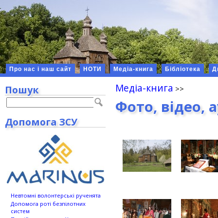
Про нас і наш сайт
НОТИ
Медіа-книга
Бібліотека
Д
Медіа-книга
Пошук
Фото, відео, 
Допомога ЗСУ
Невтомні волонтерські рученята
Допомога роті безпілотних
систем