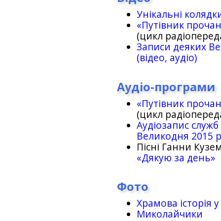
Унікальні колядк
«Путівник проча
(цикл радіоперед
Записи деяких Ве
(відео, аудіо)
Аудіо-програми
«Путівник проча
(цикл радіоперед
Аудіозапис служб
Великодня 2015 
Пісні Ганни Кузем
«Дякую за день»
Фото
Храмова історія у
Миколайчики