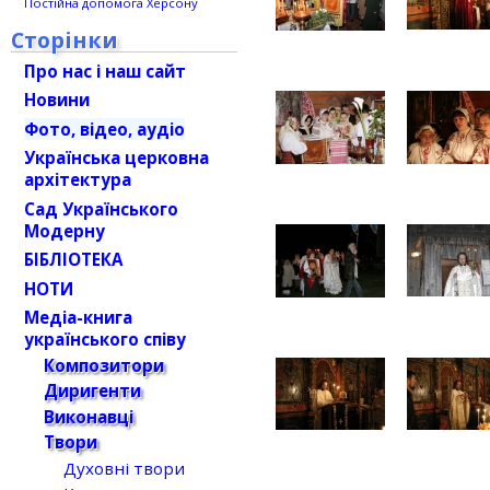
Постійна допомога Херсону
Сторінки
Про нас і наш сайт
Новини
Фото, відео, аудіо
Українська церковна
архітектура
Сад Українського
Модерну
БІБЛІОТЕКА
НОТИ
Медіа-книга
українського співу
Композитори
Диригенти
Виконавці
Твори
Духовні твори