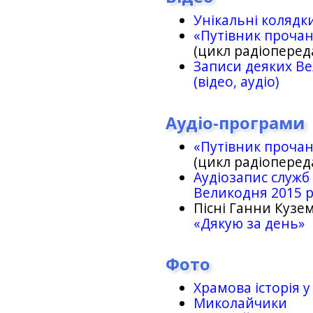
Унікальні колядк
«Путівник проча
(цикл радіоперед
Записи деяких Ве
(відео, аудіо)
Аудіо-програми
«Путівник проча
(цикл радіоперед
Аудіозапис служб
Великодня 2015 
Пісні Ганни Кузем
«Дякую за день»
Фото
Храмова історія у
Миколайчики