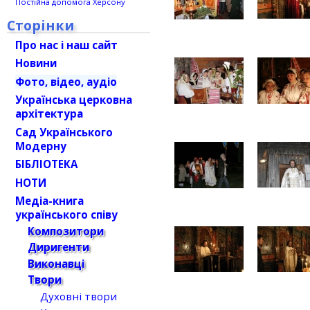
Постійна допомога Херсону
Сторінки
Про нас і наш сайт
Новини
Фото, відео, аудіо
Українська церковна
архітектура
Сад Українського
Модерну
БІБЛІОТЕКА
НОТИ
Медіа-книга
українського співу
Композитори
Диригенти
Виконавці
Твори
Духовні твори