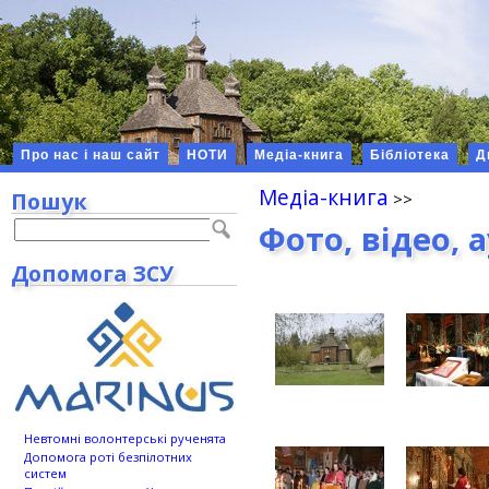
Про нас і наш сайт
НОТИ
Медіа-книга
Бібліотека
Д
Медіа-книга
Пошук
Фото, відео, 
Допомога ЗСУ
Невтомні волонтерські рученята
Допомога роті безпілотних
систем