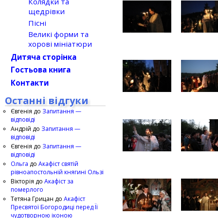
Колядки та
щедрівки
Пісні
Великі форми та
хорові мініатюри
Дитяча сторінка
Гостьова книга
Контакти
Останні відгуки
Євгенія
до
Запитання —
відповіді
Андрій
до
Запитання —
відповіді
Євгенія
до
Запитання —
відповіді
Ольга
до
Акафіст святій
рівноапостольній княгині Ользі
Вікторія
до
Акафіст за
померлого
Тетяна Грицан
до
Акафіст
Пресвятої Богородиці перед Її
чудотворною іконою