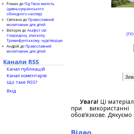
Роман
до
Під Твою милість
(давньоукраїнського
обихідного наспіву)
Світлана
до
Православний
молитовник для дітей
Вікторія
до
Акафіст свт.
[ПО
Спиридону, єпископу
Тримифунтському, чудотворцю
Андрій
до
Православний
молитовник для дітей
Канали RSS
Канал публікацій
Канал коментарів
Зав
Що таке RSS?
Вхід
Увага!
Ці матеріал
при використанн
обов’язкове. Дякуємо 
Відео