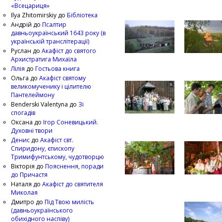
«Всецариця»
Ilya Zhitomirskiy
до
Бібліотека
Андрій
до
Псалтир
давньоукраїнський 1643 року (в
українській транслітерації)
Руслан
до
Акафіст до святого
Архистратига Михаїла
Лілія
до
Гостьова книга
Ольга
до
Акафіст святому
великомученику і цілителю
Пантелеймону
Benderski Valentyna
до
Зі
спогадів
Оксана
до
Ігор Соневицький.
Духовні твори
Денис
до
Акафіст свт.
Спиридону, єпископу
Тримифунтському, чудотворцю
Вікторія
до
Пояснення, поради
до Причастя
Наталя
до
Акафіст до святителя
Миколая
Дмитро
до
Під Твою милість
(давньоукраїнського
обихідного наспіву)