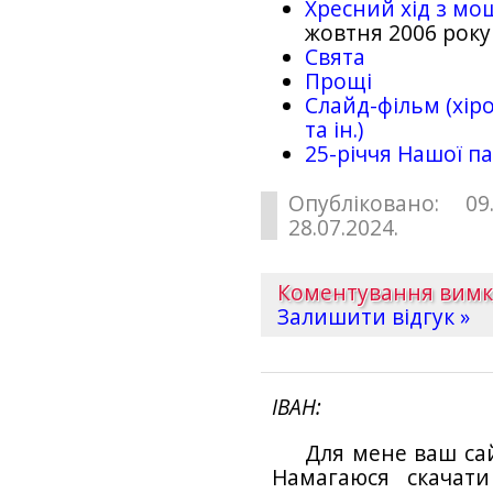
Хресний хід з мо
жовтня 2006 року
Свята
Прощі
Слайд-фільм (хіро
та ін.)
25-рiччя Нашої па
Опубліковано: 09
28.07.2024.
Коментування вим
Залишити відгук »
ІВАН
Для мене ваш са
Намагаюся скачат