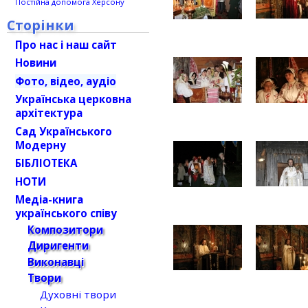
Постійна допомога Херсону
Сторінки
Про нас і наш сайт
Новини
Фото, відео, аудіо
Українська церковна
архітектура
Сад Українського
Модерну
БІБЛІОТЕКА
НОТИ
Медіа-книга
українського співу
Композитори
Диригенти
Виконавці
Твори
Духовні твори