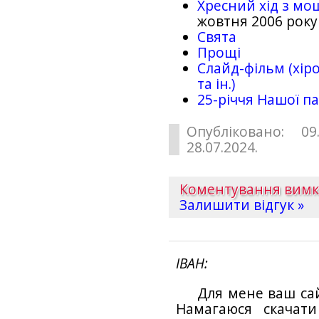
Хресний хід з мо
жовтня 2006 року
Свята
Прощі
Слайд-фільм (хіро
та ін.)
25-рiччя Нашої па
Опубліковано: 09
28.07.2024.
Коментування вим
Залишити відгук »
ІВАН
Для мене ваш са
Намагаюся скачат