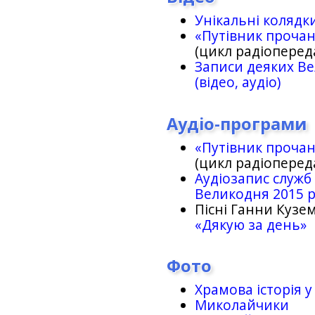
Унікальні колядк
«Путівник проча
(цикл радіоперед
Записи деяких Ве
(відео, аудіо)
Аудіо-програми
«Путівник проча
(цикл радіоперед
Аудіозапис служб
Великодня 2015 
Пісні Ганни Кузем
«Дякую за день»
Фото
Храмова історія у
Миколайчики