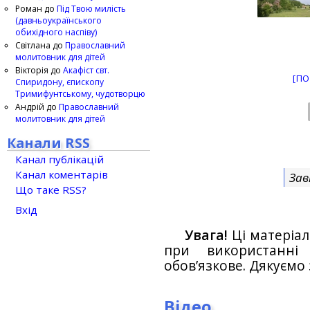
Роман
до
Під Твою милість
(давньоукраїнського
обихідного наспіву)
Світлана
до
Православний
молитовник для дітей
Вікторія
до
Акафіст свт.
[ПО
Спиридону, єпископу
Тримифунтському, чудотворцю
Андрій
до
Православний
молитовник для дітей
Канали RSS
Канал публікацій
Канал коментарів
Зав
Що таке RSS?
Вхід
Увага!
Ці матеріал
при використанн
обов’язкове. Дякуємо 
Відео