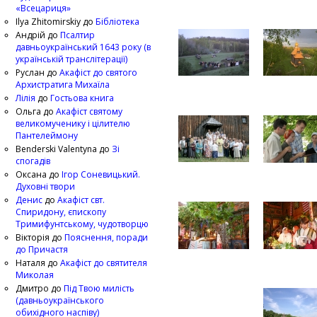
«Всецариця»
Ilya Zhitomirskiy
до
Бібліотека
Андрій
до
Псалтир
давньоукраїнський 1643 року (в
українській транслітерації)
Руслан
до
Акафіст до святого
Архистратига Михаїла
Лілія
до
Гостьова книга
Ольга
до
Акафіст святому
великомученику і цілителю
Пантелеймону
Benderski Valentyna
до
Зі
спогадів
Оксана
до
Ігор Соневицький.
Духовні твори
Денис
до
Акафіст свт.
Спиридону, єпископу
Тримифунтському, чудотворцю
Вікторія
до
Пояснення, поради
до Причастя
Наталя
до
Акафіст до святителя
Миколая
Дмитро
до
Під Твою милість
(давньоукраїнського
обихідного наспіву)