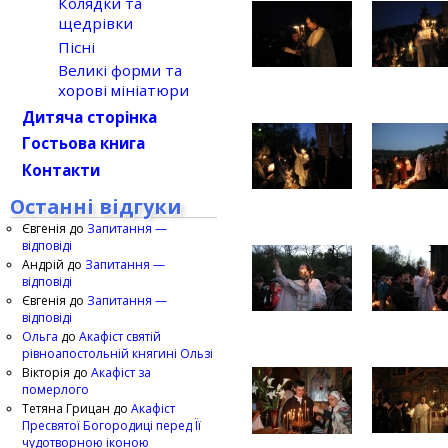
Колядки та
щедрівки
Пісні
Великі форми та
хорові мініатюри
Дитяча сторінка
Гостьова книга
Контакти
Останні відгуки
Євгенія
до
Запитання —
відповіді
Андрій
до
Запитання —
відповіді
Євгенія
до
Запитання —
відповіді
Ольга
до
Акафіст святій
рівноапостольній княгині Ользі
Вікторія
до
Акафіст за
померлого
Тетяна Грицан
до
Акафіст
Пресвятої Богородиці перед Її
чудотворною іконою