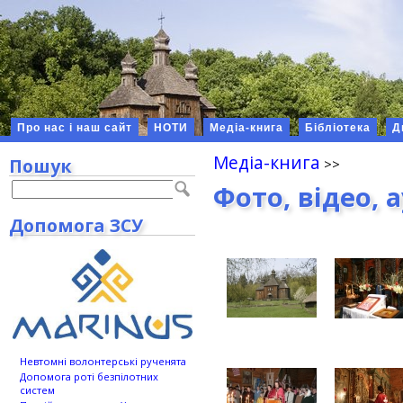
Про нас і наш сайт
НОТИ
Медіа-книга
Бібліотека
Д
Медіа-книга
Пошук
Фото, відео, 
Допомога ЗСУ
Невтомні волонтерські рученята
Допомога роті безпілотних
систем